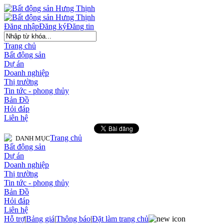
Đăng nhập
Đăng ký
Đăng tin
Trang chủ
Bất động sản
Dự án
Doanh nghiệp
Thị trường
Tin tức - phong thủy
Bản Đồ
Hỏi đáp
Liên hệ
Trang chủ
DANH MỤC
Bất động sản
Dự án
Doanh nghiệp
Thị trường
Tin tức - phong thủy
Bản Đồ
Hỏi đáp
Liên hệ
Hỗ trợ
|
Bảng giá
|
Thông báo
|
Đặt làm trang chủ