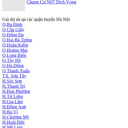
Chung Cư N07 Dịch Vọng
Giá dự án tại các quận huyện Hà Nội
Q.Ba Đình
Q.Cầu Giấy
Q.Đống Đa
Q.Hai Bà Trưng
Q.Hoàn Kiếm
Q.Hoàng Mai
Q.Long Biên
Q.Tây Hồ
Q.Hà Đông
Q.Thanh Xuân
TX. Sơn Tây
H.Sóc Sơn
H.Thanh Trì
H.Đan Phượng
H.Từ Liêm
H.Gia Lâm
H.Đông Anh
H.Ba Vì
H.Chương Mỹ
H.Hoài Đức
H.Mê Linh