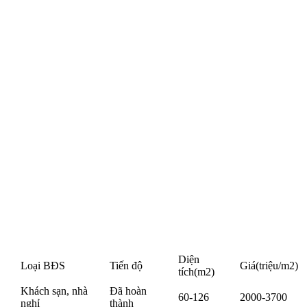
Diện
Loại BĐS
Tiến độ
Giá
(triệu/m2)
tích
(m2)
Khách sạn, nhà
Đã hoàn
60-126
2000-3700
nghỉ
thành