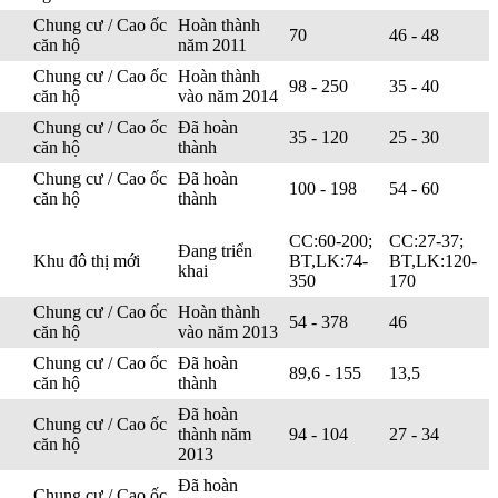
Chung cư / Cao ốc
Hoàn thành
70
46 - 48
căn hộ
năm 2011
Chung cư / Cao ốc
Hoàn thành
98 - 250
35 - 40
căn hộ
vào năm 2014
Chung cư / Cao ốc
Đã hoàn
35 - 120
25 - 30
căn hộ
thành
Chung cư / Cao ốc
Đã hoàn
100 - 198
54 - 60
căn hộ
thành
CC:60-200;
CC:27-37;
Đang triển
Khu đô thị mới
BT,LK:74-
BT,LK:120-
khai
350
170
Chung cư / Cao ốc
Hoàn thành
54 - 378
46
căn hộ
vào năm 2013
Chung cư / Cao ốc
Đã hoàn
89,6 - 155
13,5
căn hộ
thành
Đã hoàn
Chung cư / Cao ốc
thành năm
94 - 104
27 - 34
căn hộ
2013
Đã hoàn
Chung cư / Cao ốc