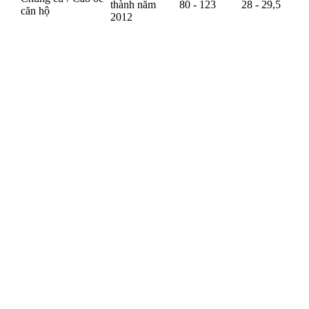
thành năm
80 - 123
28 - 29,5
căn hộ
2012