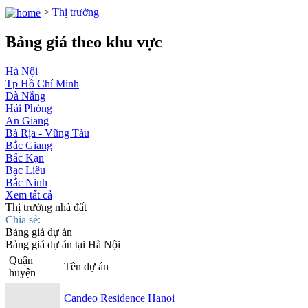
>
Thị trường
Bảng giá theo khu vực
Hà Nội
Tp Hồ Chí Minh
Đà Nẵng
Hải Phòng
An Giang
Bà Rịa - Vũng Tàu
Bắc Giang
Bắc Kạn
Bạc Liêu
Bắc Ninh
Xem tất cả
Thị trường nhà đất
Chia sẻ:
Bảng giá dự án
Bảng giá dự án tại Hà Nội
Quận
Tên dự án
huyện
Candeo Residence Hanoi