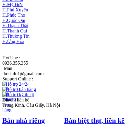
H.Mỹ Đức
H.Phú Xuyên
H.Phúc Thọ
H.Quốc Oai
H.Thạch Thất
H.Thanh Oai
H.Thường Tín
H.Ứng Hòa
HotLine :
0936.355.355
Mail :
bdsinfo1@gmail.com
Support Online :
Hỗ trợ 24/24
Hỗ trợ bán hàng
Hỗ trợ kỹ thuật
Địa chỉ liên hệ :
Trung Kính, Cầu Giấy, Hà Nội
Bán nhà riêng
Bán biệt thự, liền kề