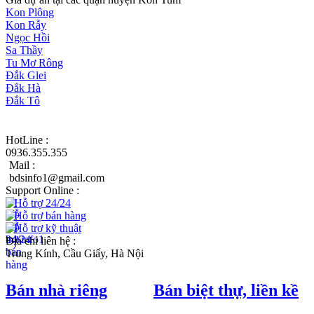
Kon Plông
Kon Rẫy
Ngọc Hồi
Sa Thầy
Tu Mơ Rông
Đắk Glei
Đắk Hà
Đắk Tô
HotLine :
0936.355.355
Mail :
bdsinfo1@gmail.com
Support Online :
Hỗ trợ 24/24
Hỗ trợ bán hàng
Hỗ trợ kỹ thuật
Địa chỉ liên hệ :
Trung Kính, Cầu Giấy, Hà Nội
Bán nhà riêng
Bán biệt thự, liền kề