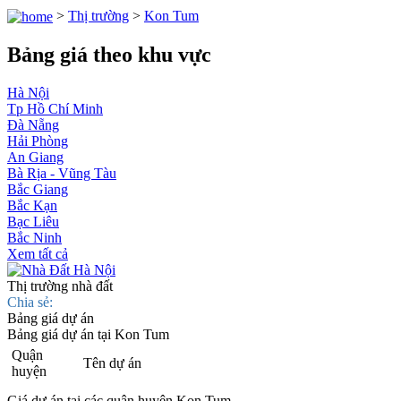
>
Thị trường
>
Kon Tum
Bảng giá theo khu vực
Hà Nội
Tp Hồ Chí Minh
Đà Nẵng
Hải Phòng
An Giang
Bà Rịa - Vũng Tàu
Bắc Giang
Bắc Kạn
Bạc Liêu
Bắc Ninh
Xem tất cả
Thị trường nhà đất
Chia sẻ:
Bảng giá dự án
Bảng giá dự án tại Kon Tum
Quận
Tên dự án
huyện
Giá dự án tại các quận huyện Kon Tum