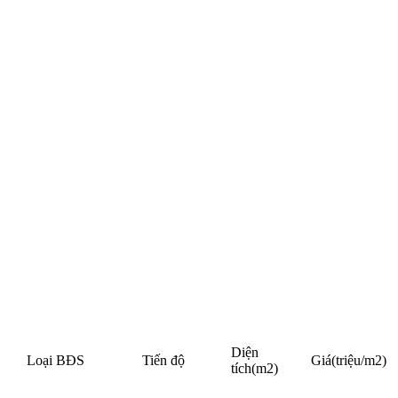
Diện
Loại BĐS
Tiến độ
Giá
(triệu/m2)
tích
(m2)