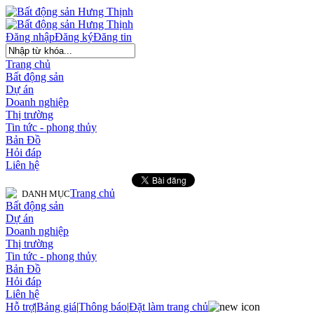
Đăng nhập
Đăng ký
Đăng tin
Trang chủ
Bất động sản
Dự án
Doanh nghiệp
Thị trường
Tin tức - phong thủy
Bản Đồ
Hỏi đáp
Liên hệ
Trang chủ
DANH MỤC
Bất động sản
Dự án
Doanh nghiệp
Thị trường
Tin tức - phong thủy
Bản Đồ
Hỏi đáp
Liên hệ
Hỗ trợ
|
Bảng giá
|
Thông báo
|
Đặt làm trang chủ