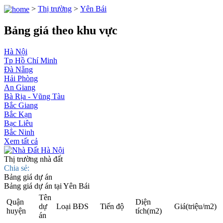
>
Thị trường
>
Yên Bái
Bảng giá theo khu vực
Hà Nội
Tp Hồ Chí Minh
Đà Nẵng
Hải Phòng
An Giang
Bà Rịa - Vũng Tàu
Bắc Giang
Bắc Kạn
Bạc Liêu
Bắc Ninh
Xem tất cả
Thị trường nhà đất
Chia sẻ:
Bảng giá dự án
Bảng giá dự án tại Yên Bái
Tên
Quận
Diện
dự
Loại BĐS
Tiến độ
Giá
(triệu/m2)
huyện
tích
(m2)
án