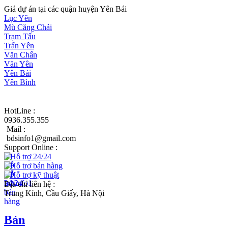
Giá dự án tại các quận huyện Yên Bái
Lục Yên
Mù Căng Chải
Trạm Tấu
Trấn Yên
Văn Chấn
Văn Yên
Yên Bái
Yên Bình
HotLine :
0936.355.355
Mail :
bdsinfo1@gmail.com
Support Online :
Hỗ trợ 24/24
Hỗ trợ bán hàng
Hỗ trợ kỹ thuật
Địa chỉ liên hệ :
Trung Kính, Cầu Giấy, Hà Nội
Bán