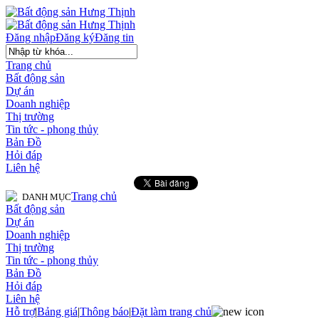
Đăng nhập
Đăng ký
Đăng tin
Trang chủ
Bất động sản
Dự án
Doanh nghiệp
Thị trường
Tin tức - phong thủy
Bản Đồ
Hỏi đáp
Liên hệ
Trang chủ
DANH MỤC
Bất động sản
Dự án
Doanh nghiệp
Thị trường
Tin tức - phong thủy
Bản Đồ
Hỏi đáp
Liên hệ
Hỗ trợ
|
Bảng giá
|
Thông báo
|
Đặt làm trang chủ