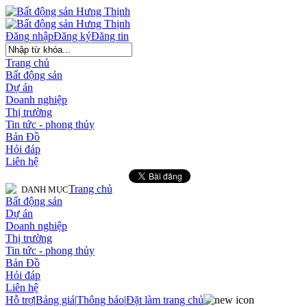
Đăng nhập
Đăng ký
Đăng tin
Trang chủ
Bất động sản
Dự án
Doanh nghiệp
Thị trường
Tin tức - phong thủy
Bản Đồ
Hỏi đáp
Liên hệ
Trang chủ
DANH MỤC
Bất động sản
Dự án
Doanh nghiệp
Thị trường
Tin tức - phong thủy
Bản Đồ
Hỏi đáp
Liên hệ
Hỗ trợ
|
Bảng giá
|
Thông báo
|
Đặt làm trang chủ