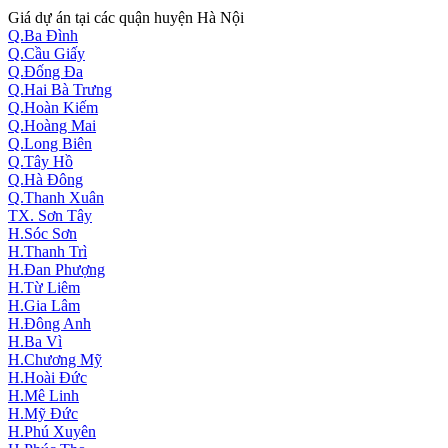
Giá dự án tại các quận huyện Hà Nội
Q.Ba Đình
Q.Cầu Giấy
Q.Đống Đa
Q.Hai Bà Trưng
Q.Hoàn Kiếm
Q.Hoàng Mai
Q.Long Biên
Q.Tây Hồ
Q.Hà Đông
Q.Thanh Xuân
TX. Sơn Tây
H.Sóc Sơn
H.Thanh Trì
H.Đan Phượng
H.Từ Liêm
H.Gia Lâm
H.Đông Anh
H.Ba Vì
H.Chương Mỹ
H.Hoài Đức
H.Mê Linh
H.Mỹ Đức
H.Phú Xuyên