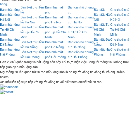
Bán biệt thự, liền
Bán nhà mặt
Bán căn hộ chung
Bán nhà riêng
Bán đất
Cho thuê nhà
kề
phố
cư
Bán nhà riêng
Bán đất Hà
Cho thuê nhà
Bán biệt thự, liền
Bán nhà mặt
Bán căn hộ chung
Hà Nội
Nội
Hà Nội
kề Hà Nội
phố Hà Nội
cư Hà Nội
Bán nhà riêng
Bán đất Tp
Cho thuê nhà
Bán biệt thự, liền
Bán nhà mặt
Bán căn hộ chung
Tp Hồ Chí
Hồ Chí
Tp Hồ Chí
kề Tp Hồ Chí
phố Tp Hồ Chí
cư Tp Hồ Chí
Minh
Minh
Minh
Minh
Minh
Minh
Bán nhà riêng
Bán đất Đà
Cho thuê nhà
Bán biệt thự, liền
Bán nhà mặt
Bán căn hộ chung
Đà Nẵng
Nẵng
Đà Nẵng
kề Đà Nẵng
phố Đà Nẵng
cư Đà Nẵng
Bán nhà riêng
Bán đất Hải
Cho thuê nhà
Bán biệt thự, liền
Bán nhà mặt
Bán căn hộ chung
Hải Phòng
Phòng
Hải Phòng
kề Hải Phòng
phố Hải Phòng
cư Hải Phòng
Đơn vị chủ quản trang tin bất động sản này chỉ thực hiện việc đăng tải thông tin, không trực
tiếp giao dịch bất động sản.
Mọi thông tin liên quan tới tin rao bất động sản là do người đăng tin đăng tải và chịu trách
nhiệm.
Xin mời liên hệ trực tiếp với người đăng tin để biết thêm chi tiết về tin rao.