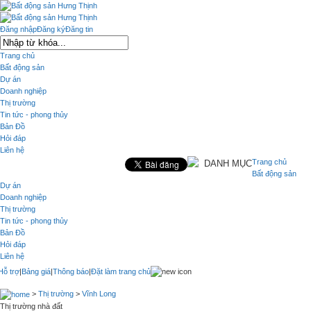
Đăng nhập
Đăng ký
Đăng tin
Trang chủ
Bất động sản
Dự án
Doanh nghiệp
Thị trường
Tin tức - phong thủy
Bản Đồ
Hỏi đáp
Liên hệ
Trang chủ
DANH MỤC
Bất động sản
Dự án
Doanh nghiệp
Thị trường
Tin tức - phong thủy
Bản Đồ
Hỏi đáp
Liên hệ
Hỗ trợ
|
Bảng giá
|
Thông báo
|
Đặt làm trang chủ
>
Thị trường
>
Vĩnh Long
Thị trường nhà đất