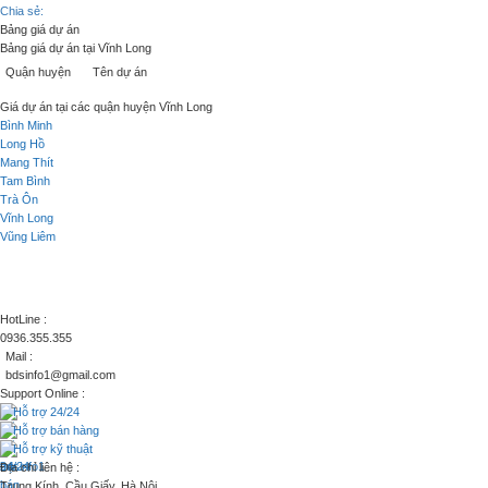
Chia sẻ:
Bảng giá dự án
Bảng giá dự án tại Vĩnh Long
Quận huyện
Tên dự án
Giá dự án tại các quận huyện Vĩnh Long
Bình Minh
Long Hồ
Mang Thít
Tam Bình
Trà Ôn
Vĩnh Long
Vũng Liêm
HotLine :
0936.355.355
Mail :
bdsinfo1@gmail.com
Support Online :
Hỗ trợ 24/24
Hỗ trợ bán hàng
Hỗ trợ kỹ thuật
Địa chỉ liên hệ :
Trung Kính, Cầu Giấy, Hà Nội