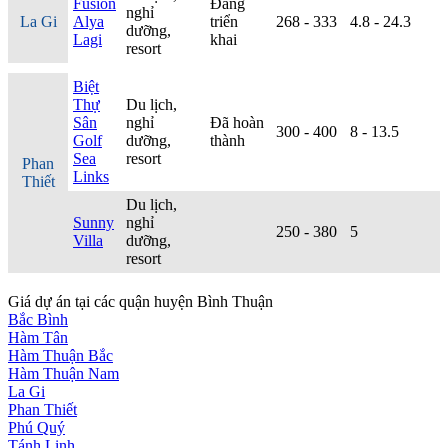
Fusion
Đang
nghỉ
La Gi
Alya
triển
268 - 333
4.8 - 24.3
dưỡng,
Lagi
khai
resort
Biệt
Thự
Du lịch,
Sân
nghỉ
Đã hoàn
300 - 400
8 - 13.5
Golf
dưỡng,
thành
Sea
resort
Phan
Links
Thiết
Du lịch,
Sunny
nghỉ
250 - 380
5
Villa
dưỡng,
resort
Giá dự án tại các quận huyện Bình Thuận
Bắc Bình
Hàm Tân
Hàm Thuận Bắc
Hàm Thuận Nam
La Gi
Phan Thiết
Phú Quý
Tánh Linh