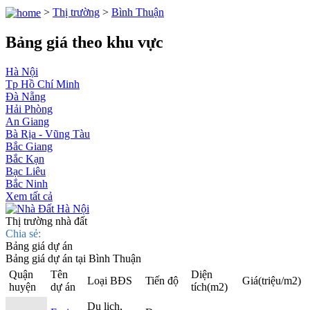
>
Thị trường
>
Bình Thuận
Bảng giá theo khu vực
Hà Nội
Tp Hồ Chí Minh
Đà Nẵng
Hải Phòng
An Giang
Bà Rịa - Vũng Tàu
Bắc Giang
Bắc Kạn
Bạc Liêu
Bắc Ninh
Xem tất cả
Thị trường nhà đất
Chia sẻ:
Bảng giá dự án
Bảng giá dự án tại Bình Thuận
Quận
Tên
Diện
Loại BĐS
Tiến độ
Giá
(triệu/m2)
huyện
dự án
tích
(m2)
Du lịch,