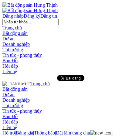
Đăng nhập
Đăng ký
Đăng tin
Trang chủ
Bất động sản
Dự án
Doanh nghiệp
Thị trường
Tin tức - phong thủy
Bản Đồ
Hỏi đáp
Liên hệ
Trang chủ
DANH MỤC
Bất động sản
Dự án
Doanh nghiệp
Thị trường
Tin tức - phong thủy
Bản Đồ
Hỏi đáp
Liên hệ
Hỗ trợ
|
Bảng giá
|
Thông báo
|
Đặt làm trang chủ