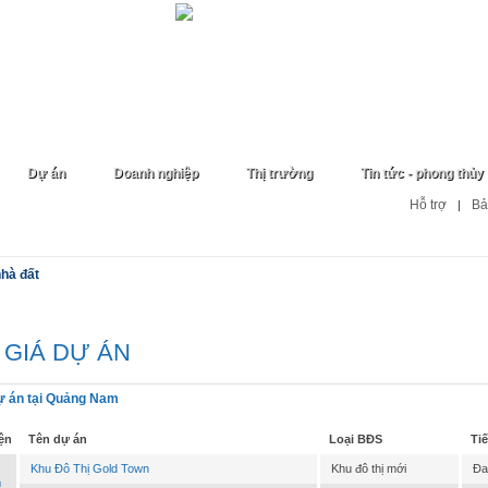
Dự án
Doanh nghiệp
Thị trường
Tin tức - phong thủy
Hỗ trợ
Bả
|
nhà đất
 GIÁ DỰ ÁN
ự án tại Quảng Nam
ện
Tên dự án
Loại BĐS
Ti
Khu Đô Thị Gold Town
Khu đô thị mới
Đa
n