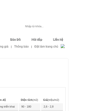
Đăng ký
Đăng nhập
Đăng tin
Bản Đồ
Hỏi đáp
Liên hệ
ng giá
Thông báo
Đặt làm trang chủ
|
|
ến độ
Diện tích
(m2)
Giá
(triệu/m2)
ng triển khai
90 - 180
2,6 - 2,8