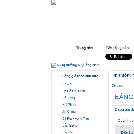
Trang chủ
Bất động sản
>
Thị trường
>
Quảng Nam
Thị trường 
Bảng giá theo khu vực
Hà Nội
Chia sẻ:
Tp Hồ Chí Minh
BẢNG
Đà Nẵng
Hải Phòng
Bảng giá d
An Giang
Bà Rịa - Vũng Tàu
Quận huy
Bắc Giang
Bắc Kạn
Điện Bà