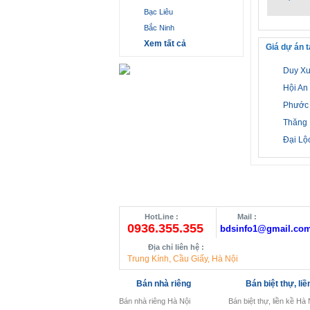
Bạc Liêu
Bắc Ninh
Xem tất cả
Giá dự án 
Duy X
Hội An
Phước
Thăng 
Đại Lộ
HotLine :
Mail :
0936.355.355
bdsinfo1@gmail.co
Địa chỉ liên hệ :
Trung Kính, Cầu Giấy, Hà Nội
Bán nhà riêng
Bán biệt thự, liề
Bán nhà riêng Hà Nội
Bán biệt thự, liền kề Hà 