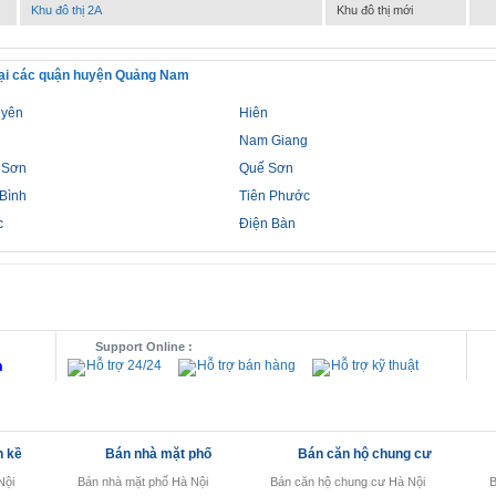
Khu đô thị 2A
Khu đô thị mới
tại các quận huyện Quảng Nam
uyên
Hiên
Nam Giang
 Sơn
Quế Sơn
Bình
Tiên Phước
c
Điện Bàn
Support Online :
m
Hỗ trợ 24/24
Hỗ trợ bán hàng
Hỗ trợ kỹ thuật
n kề
Bán nhà mặt phố
Bán căn hộ chung cư
Nội
Bán nhà mặt phố Hà Nội
Bán căn hộ chung cư Hà Nội
B