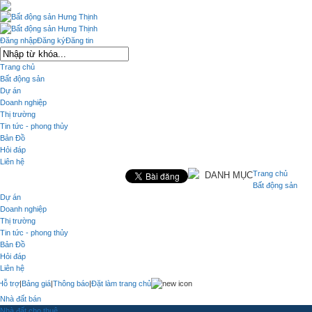
Đăng nhập
Đăng ký
Đăng tin
Trang chủ
Bất động sản
Dự án
Doanh nghiệp
Thị trường
Tin tức - phong thủy
Bản Đồ
Hỏi đáp
Liên hệ
Trang chủ
DANH MỤC
Bất động sản
Dự án
Doanh nghiệp
Thị trường
Tin tức - phong thủy
Bản Đồ
Hỏi đáp
Liên hệ
Hỗ trợ
|
Bảng giá
|
Thông báo
|
Đặt làm trang chủ
Nhà đất bán
Nhà đất cho thuê