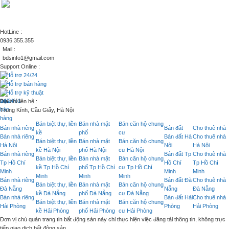
HotLine :
0936.355.355
Mail :
bdsinfo1@gmail.com
Support Online :
Hỗ trợ 24/24
Hỗ trợ bán hàng
Hỗ trợ kỹ thuật
Địa chỉ liên hệ :
Trung Kính, Cầu Giấy, Hà Nội
Bán biệt thự, liền
Bán nhà mặt
Bán căn hộ chung
Bán nhà riêng
Bán đất
Cho thuê nhà
kề
phố
cư
Bán nhà riêng
Bán đất Hà
Cho thuê nhà
Bán biệt thự, liền
Bán nhà mặt
Bán căn hộ chung
Hà Nội
Nội
Hà Nội
kề Hà Nội
phố Hà Nội
cư Hà Nội
Bán nhà riêng
Bán đất Tp
Cho thuê nhà
Bán biệt thự, liền
Bán nhà mặt
Bán căn hộ chung
Tp Hồ Chí
Hồ Chí
Tp Hồ Chí
kề Tp Hồ Chí
phố Tp Hồ Chí
cư Tp Hồ Chí
Minh
Minh
Minh
Minh
Minh
Minh
Bán nhà riêng
Bán đất Đà
Cho thuê nhà
Bán biệt thự, liền
Bán nhà mặt
Bán căn hộ chung
Đà Nẵng
Nẵng
Đà Nẵng
kề Đà Nẵng
phố Đà Nẵng
cư Đà Nẵng
Bán nhà riêng
Bán đất Hải
Cho thuê nhà
Bán biệt thự, liền
Bán nhà mặt
Bán căn hộ chung
Hải Phòng
Phòng
Hải Phòng
kề Hải Phòng
phố Hải Phòng
cư Hải Phòng
Đơn vị chủ quản trang tin bất động sản này chỉ thực hiện việc đăng tải thông tin, không trực
tiếp giao dịch bất động sản.