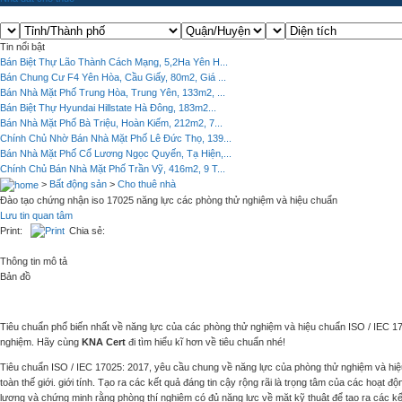
Tin nổi bật
Bán Biệt Thự Lão Thành Cách Mạng, 5,2Ha Yên H...
Bán Chung Cư F4 Yên Hòa, Cầu Giấy, 80m2, Giá ...
Bán Nhà Mặt Phố Trung Hòa, Trung Yên, 133m2, ...
Bán Biệt Thự Hyundai Hillstate Hà Đông, 183m2...
Bán Nhà Mặt Phố Bà Triệu, Hoàn Kiếm, 212m2, 7...
Chính Chủ Nhờ Bán Nhà Mặt Phố Lê Đức Thọ, 139...
Bán Nhà Mặt Phố Cổ Lương Ngọc Quyến, Tạ Hiện,...
Chính Chủ Bán Nhà Mặt Phố Trần Vỹ, 416m2, 9 T...
>
Bất động sản
>
Cho thuê nhà
Đào tạo chứng nhận iso 17025 năng lực các phòng thử nghiệm và hiệu chuẩn
Lưu tin quan tâm
Print:
Chia sẻ:
Thông tin mô tả
Bản đồ
Tiêu chuẩn phổ biến nhất về năng lực của các phòng thử nghiệm và hiệu chuẩn ISO / IEC 17
nghiệm. Hãy cùng
KNA Cert
đi tìm hiểu kĩ hơn về tiêu chuẩn nhé!
Tiêu chuẩn
I
SO / IEC 17025: 2017, yêu cầu chung về năng lực của phòng thử nghiệm và hiệu 
toàn thế giới. giới tính. Tạo ra các kết quả đáng tin cậy rộng rãi là trọng tâm của các hoạt đ
lượng và chứng minh rằng phòng thí nghiệm có đủ năng lực về mặt kỹ thuật để tạo ra các kết