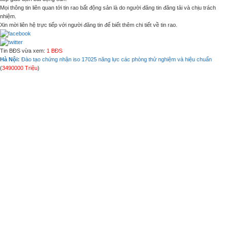
Mọi thông tin liên quan tới tin rao bất động sản là do người đăng tin đăng tải và chịu trách
nhiệm.
Xin mời liên hệ trực tiếp với người đăng tin để biết thêm chi tiết về tin rao.
Tin BĐS vừa xem:
1 BĐS
Hà Nội:
Đào tạo chứng nhận iso 17025 năng lực các phòng thử nghiệm và hiệu chuẩn
(
3490000 Triệu
)