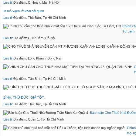
Lưu tin
Địa điểm: Q.Hoàng Mai, Hà Nội
In mã vạch tờ khai hải quan
Lưu tin
Địa điểm: Thủ Đức, Tp Hồ Chí Minh
Chính chủ
Từ Liêm
Lưu tin
Địa điểm: H.Từ Liêm, Hà Nội
Lưu tin
Địa điểm: Long Khánh, Đồng Nai
C
P
Lưu tin
Địa điểm: Tân Bình, Tp Hồ Chí Minh
BÌNH, THỦ ĐỨC. GIÁ TỐT.
Lưu tin
Địa điểm: Thủ Đức, Tp Hồ Chí Minh
Bán hoặc Cho Thuê Nhà Đường
Lưu tin
Địa điểm: Quận 1, Tp Hồ Chí Minh
Chính
mọi n