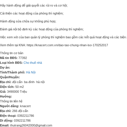
Hãy hành động để giải quyết các rủi ro và cơ hội;
Cải thiện các hoạt động của phòng thí nghiệm;
Hành động sửa chữa sự không phù hợp;
Đánh giá nội bộ định kỳ các hoạt động của phòng thí nghiệm;
Việc xem xét của ban quản lý phòng thí nghiệm bao gồm các kết quả hoạt động và các biện p
Xem thêm tại KNA: https://knacert.com.vn/dao-tao-chung-nhan-iso-170252017
Thông tin cơ bản
Mã tin BĐS:
77392
Loại hình BĐS:
Cho thuê nhà
Dự án:
Tỉnh/Thành phố:
Hà Nội
Quận/Huyện:
Địa chỉ:
đội cấn- ba đình- hà nội
Diện tích:
50 m2
Giá:
3490000 Triệu
Hướng:
Thông tin liên hệ
Người đăng:
knacert
Địa chỉ:
266 đội cấn
Điện thoại:
0392211786
Di động:
0392211786
Email:
thutrang26042000@gmail.com