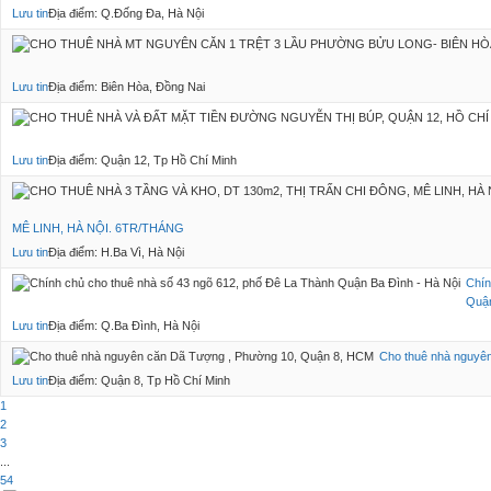
Lưu tin
Địa điểm: Q.Đống Đa, Hà Nội
Lưu tin
Địa điểm: Biên Hòa, Đồng Nai
Lưu tin
Địa điểm: Quận 12, Tp Hồ Chí Minh
MÊ LINH, HÀ NỘI. 6TR/THÁNG
Lưu tin
Địa điểm: H.Ba Vì, Hà Nội
Chín
Quận
Lưu tin
Địa điểm: Q.Ba Đình, Hà Nội
Cho thuê nhà nguyê
Lưu tin
Địa điểm: Quận 8, Tp Hồ Chí Minh
1
2
3
...
54