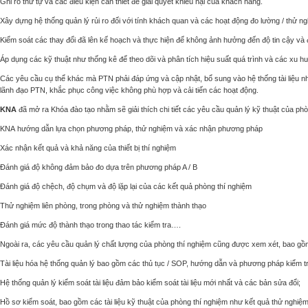
Ghi rõ thứ tự và các điều kiện cần thiết để giải quyết khiếu nại của khách hàng.
Xây dựng hệ thống quản lý rủi ro đối với tính khách quan và các hoạt động đo lường / thử 
Kiểm soát các thay đổi đã lên kế hoạch và thực hiện để không ảnh hưởng đến độ tin cậy và 
Áp dụng các kỹ thuật như thống kê để theo dõi và phân tích hiệu suất quá trình và các xu h
Các yêu cầu cụ thể khác mà PTN phải đáp ứng và cập nhật, bổ sung vào hệ thống tài liệu nh
lãnh đạo PTN, khắc phục công việc không phù hợp và cải tiến các hoạt động.
KNA
đã mở ra
Khóa đào tạo
nhằm
sẽ giải thích chi tiết các yêu cầu quản lý kỹ thuật của ph
KNA
hướng dẫn lựa chọn phương pháp, thử nghiệm và xác nhận phương pháp
Xác nhận kết quả và khả năng của thiết bị thí nghiệm
Đánh giá độ không đảm bảo đo dựa trên phương pháp A / B
Đánh giá độ chệch, độ chụm và độ lặp lại của các kết quả phòng thí nghiệm
Thử nghiệm liên phòng, trong phòng và thử nghiệm thành thạo
Đánh giá mức độ thành thạo trong thao tác kiểm tra….
Ngoài ra, các yêu cầu quản lý chất lượng của phòng thí nghiệm cũng được xem xét, bao gồ
Tài liệu hóa hệ thống quản lý bao gồm các thủ tục / SOP, hướng dẫn và phương pháp kiểm tr
Hệ thống quản lý kiểm soát tài liệu đảm bảo kiểm soát tài liệu mới nhất và các bản sửa đổi;
Hồ sơ kiểm soát, bao gồm các tài liệu kỹ thuật của phòng thí nghiệm như kết quả thử nghiệm