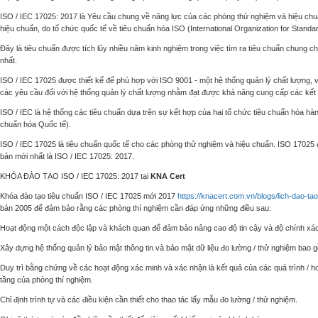
ISO / IEC 17025: 2017 là Yêu cầu chung về năng lực của các phòng thử nghiệm và hiệu chuẩ
hiệu chuẩn, do tổ chức quốc tế về tiêu chuẩn hóa ISO (International Organization for Standa
Đây là tiêu chuẩn được tích lũy nhiều năm kinh nghiệm trong việc tìm ra tiêu chuẩn chung c
nhất.
ISO / IEC 17025 được thiết kế để phù hợp với ISO 9001 - một hệ thống quản lý chất lượng,
các yêu cầu đối với hệ thống quản lý chất lượng nhằm đạt được khả năng cung cấp các kết 
ISO / IEC là hệ thống các tiêu chuẩn dựa trên sự kết hợp của hai tổ chức tiêu chuẩn hóa hà
chuẩn hóa Quốc tế).
ISO / IEC 17025 là tiêu chuẩn quốc tế cho các phòng thử nghiệm và hiệu chuẩn. ISO 17025 đư
bản mới nhất là ISO / IEC 17025: 2017.
KHÓA ĐÀO TẠO ISO / IEC 17025: 2017
tại
KNA Cert
Khóa đào tạo tiêu chuẩn ISO / IEC 17025 mới 2017
https://knacert.com.vn/blogs/lich-dao-t
bản 2005 để đảm bảo rằng các phòng thí nghiệm cần đáp ứng những điều sau:
Hoạt động một cách độc lập và khách quan để đảm bảo nâng cao độ tin cậy và độ chính xác 
Xây dựng hệ thống quản lý bảo mật thông tin và bảo mật dữ liệu đo lường / thử nghiệm bao 
Duy trì bằng chứng về các hoạt động xác minh và xác nhận là kết quả của các quá trình / h
tầng của phòng thí nghiệm.
Chỉ định trình tự và các điều kiện cần thiết cho thao tác lấy mẫu đo lường / thử nghiệm.