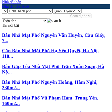
Nhà đất bán
Nhà đất cho thuê
Tin nổi bật
Bán Nhà Mặt Phố Nguyễn Văn Huyên, Cầu Giấy,
7...
Cần Bán Nhà Mặt Phố Hạ Yên Quyết, Hà Nội,
118...
Bán Gấp Tòa Nhà Mặt Phố Trần Xuân Soạn, Hà
Nộ...
Bán Nhà Mặt Phố Nguyễn Hoàng, Hàm Nghi,
230m2...
Bán Nhà Mặt Phố Vũ Phạm Hàm, Trung Yên,
160m2...