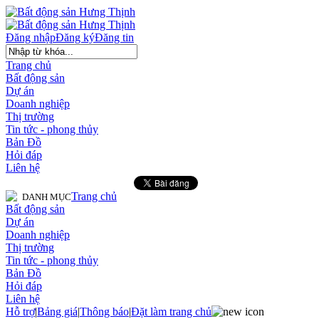
Đăng nhập
Đăng ký
Đăng tin
Trang chủ
Bất động sản
Dự án
Doanh nghiệp
Thị trường
Tin tức - phong thủy
Bản Đồ
Hỏi đáp
Liên hệ
Trang chủ
DANH MỤC
Bất động sản
Dự án
Doanh nghiệp
Thị trường
Tin tức - phong thủy
Bản Đồ
Hỏi đáp
Liên hệ
Hỗ trợ
|
Bảng giá
|
Thông báo
|
Đặt làm trang chủ