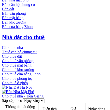
Bán nhà mặt phố
Bán căn hộ chung cư
Bán đất
Bán văn phòng
Bán mặt bằng
Bán kho xưởng
Bán cửa hàng/Shop
Nhà đất cho thuê
Cho thuê nhà
Thuê căn hộ chung cư
Cho thuê đất
Cho thuê văn phòng
Cho thuê mặt bằng
Cho thuê kho xưởng
Cho thuê cửa hàng/Shop
Cho thuê phòng trọ
Cho thuê ở ghép
Cho thuê nhà - Tiền Giang
Sắp xếp theo
Thông tin bất động
Diện tích
Giá
Ngày đăng