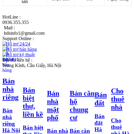
sản
HotLine :
0936.355.355
Mail :
bdsinfo1@gmail.com
Support Online :
Hỗ trợ 24/24
Hỗ trợ bán hàng
Hỗ trợ kỹ thuật
Địa chỉ liên hệ :
Trung Kính, Cầu Giấy, Hà Nội
Bán
nhà
Bán
Cho
Bán
Bán căn
Bán
riêng
biệt
thuê
nhà
hộ
đất
thự,
nhà
mặt
chung
Bán
liền kề
Bán
phố
cư
nhà
Cho
đất
riêng
thuê
Bán biệt
Hà
Hà Nội
Bán nhà
Bán căn
nhà Hà