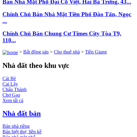
Bán Nhà Mặt Phố Đại Cồ Việt, Hai Bà Trưng, 43...
Chính Chủ Bán Nhà Mặt Tiền Phố Đào Tấn, Ngọc
...
Chính Chủ Bán Chung Cư Times City Tòa T9,
110...
>
Bất động sản
>
Cho thuê nhà
>
Tiền Giang
Nhà đất theo khu vực
Cái Bè
Cai Lậy
Châu Thành
Chợ Gạo
Xem tất cả
Nhà đất bán
Bán nhà riêng
Bán biệt thự, liền kề