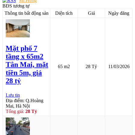
Mr.Hưng
BĐS tương tự
Thông tin bất động sản
Diện tích
Giá
Ngày đăng
Mặt phố 7
tầng x 65m2
Tân Mai, mặt
65 m2
28 Tỷ
11/03/2026
tiền 5m, giá
28 tỷ
Lưu tin
Địa điểm: Q.Hoàng
Mai, Hà Nội
Tổng giá:
28 Tỷ