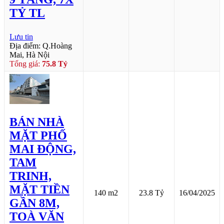
TỶ TL
Lưu tin
Địa điểm: Q.Hoàng
Mai, Hà Nội
Tổng giá:
75.8 Tỷ
BÁN NHÀ
MẶT PHỐ
MAI ĐỘNG,
TAM
TRINH,
MẶT TIỀN
140 m2
23.8 Tỷ
16/04/2025
GẦN 8M,
TOÀ VĂN