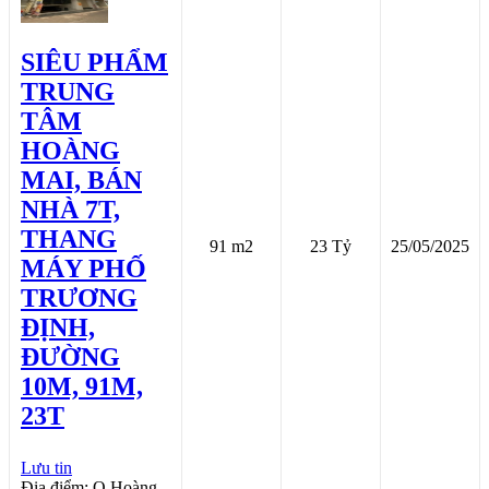
SIÊU PHẨM
TRUNG
TÂM
HOÀNG
MAI, BÁN
NHÀ 7T,
THANG
91 m2
23 Tỷ
25/05/2025
MÁY PHỐ
TRƯƠNG
ĐỊNH,
ĐƯỜNG
10M, 91M,
23T
Lưu tin
Địa điểm: Q.Hoàng