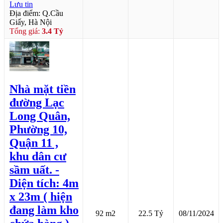
Lưu tin
Địa điểm: Q.Cầu
Giấy, Hà Nội
Tổng giá:
3.4 Tỷ
Nhà mặt tiền
đường Lạc
Long Quân,
Phường 10,
Quận 11 ,
khu dân cư
sầm uất. -
Diện tích: 4m
x 23m ( hiện
đang làm kho
92 m2
22.5 Tỷ
08/11/2024