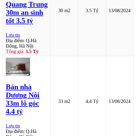
Quang Trung
30 m2
3.5 Tỷ
13/08/2024
30m an sinh
tốt 3.5 tỷ
Lưu tin
Địa điểm: Q.Hà
Đông, Hà Nội
Tổng giá:
3.5 Tỷ
Bán nhà
Dương Nội
33 m2
4.4 Tỷ
13/08/2024
33m lô góc
4.4 tỷ
Lưu tin
Địa điểm: Q.Hà