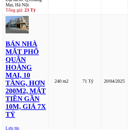
Mai, Hà Nội
Tổng giá:
23 Tỷ
BÁN NHÀ
MẶT PHỐ
QUẬN
HOÀNG
MAI, 10
240 m2
71 Tỷ
20/04/2025
TẦNG, HƠN
200M2, MẶT
TIỀN GẦN
10M, GIÁ 7X
TỶ
Lưu tin