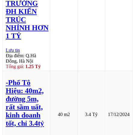
TRƯỜNG
ĐH KIẾN
TRÚC
NHỈNH HƠN
1 TỶ
Lưu tin
Địa điểm: Q.Hà
Đông, Hà Nội
Tổng giá:
1.25 Tỷ
-Phố Tô
Hiệu: 40m2,
đường 5m,
rất sầm uất,
kinh doanh
40 m2
3.4 Tỷ
17/12/2024
tốt, chỉ 3.4tỷ