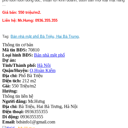
phố luôn luôn đông đúc, thuận lợi kinh doanh, buôn bán mọi loại mặt hàng
...
Giá bán: 550 triệu/m2.
Liên hệ: Mr.Hưng: 0936.355.355
Tag:
Bán nhà mặt phố Bà Triệu, Hai Bà Trưng
,
Thông tin cơ bản
Mã tin BĐS:
70810
Loại hình BĐS:
Bán nhà mặt phố
Dự án:
Tỉnh/Thành phố:
Hà Nội
Quận/Huyện:
Q.Hoàn Kiếm
Địa chỉ:
Phố Bà Triệu
Diện tích:
212 m2
Giá:
550 Triệu/m2
Hướng:
Thông tin liên hệ
Người đăng:
Mr.Hưng
Địa chỉ:
Bà Triệu, Hai Bà Trưng, Hà Nội
Điện thoại:
0936355355
Di động:
0936355355
Email:
bdsinfo1@gmail.com