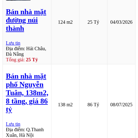
Bán nhà mặt
đường núi
124 m2
25 Tỷ
04/03/2026
thành
Lưu tin
Địa điểm: Hải Châu,
Đà Nẵng
Tổng giá:
25 Tỷ
Bán nhà mặt
phố Nguyễn
Tuân, 138m2,
8 tầng, giá 86
138 m2
86 Tỷ
08/07/2025
tỷ
Lưu tin
Địa điểm: Q.Thanh
Xuân, Hà Nội