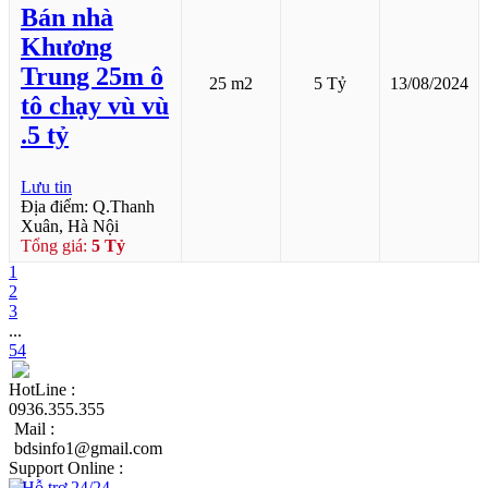
Bán nhà
Khương
Trung 25m ô
25 m2
5 Tỷ
13/08/2024
tô chạy vù vù
.5 tỷ
Lưu tin
Địa điểm: Q.Thanh
Xuân, Hà Nội
Tổng giá:
5 Tỷ
1
2
3
...
54
HotLine :
0936.355.355
Mail :
bdsinfo1@gmail.com
Support Online :
Hỗ trợ 24/24