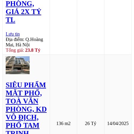
PHÒNG,
GIÁ 2X TỶ
TL
Lưu tin
Địa điểm: Q.Hoàng
Mai, Hà Nội
Tổng giá:
23.8 Tỷ
SIÊU PHẨM
MẶT PHỐ,
TOÀ VĂN
PHÒNG, KD
VÔ ĐỊCH,
136 m2
26 Tỷ
14/04/2025
PHỐ TAM
TRINH