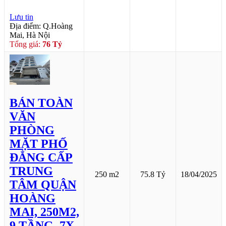
Lưu tin
Địa điểm: Q.Hoàng
Mai, Hà Nội
Tổng giá:
76 Tỷ
BÁN TOÀN
VĂN
PHÒNG
MẶT PHỐ
ĐẲNG CẤP
TRUNG
250 m2
75.8 Tỷ
18/04/2025
TÂM QUẬN
HOÀNG
MAI, 250M2,
9 TẦNG, 7X