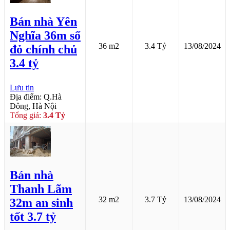
Bán nhà Yên
Nghĩa 36m sổ
36 m2
3.4 Tỷ
13/08/2024
đỏ chính chủ
3.4 tỷ
Lưu tin
Địa điểm: Q.Hà
Đông, Hà Nội
Tổng giá:
3.4 Tỷ
Bán nhà
Thanh Lãm
32 m2
3.7 Tỷ
13/08/2024
32m an sinh
tốt 3.7 tỷ