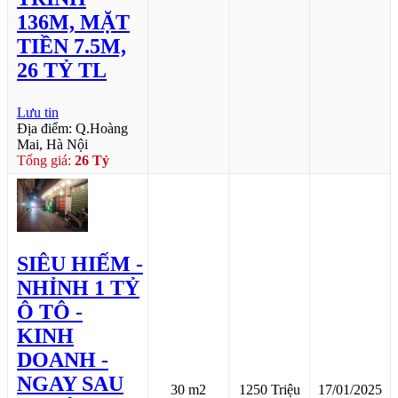
136M, MẶT
TIỀN 7.5M,
26 TỶ TL
Lưu tin
Địa điểm: Q.Hoàng
Mai, Hà Nội
Tổng giá:
26 Tỷ
SIÊU HIẾM -
NHỈNH 1 TỶ
Ô TÔ -
KINH
DOANH -
NGAY SAU
30 m2
1250 Triệu
17/01/2025