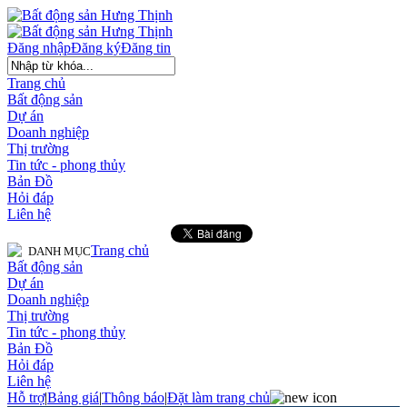
Đăng nhập
Đăng ký
Đăng tin
Trang chủ
Bất động sản
Dự án
Doanh nghiệp
Thị trường
Tin tức - phong thủy
Bản Đồ
Hỏi đáp
Liên hệ
Trang chủ
DANH MỤC
Bất động sản
Dự án
Doanh nghiệp
Thị trường
Tin tức - phong thủy
Bản Đồ
Hỏi đáp
Liên hệ
Hỗ trợ
|
Bảng giá
|
Thông báo
|
Đặt làm trang chủ