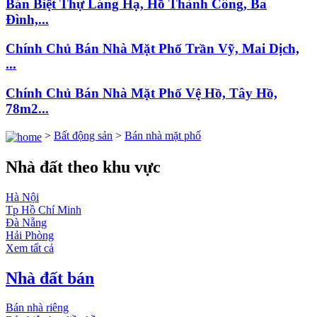
Bán Biệt Thự Láng Hạ, Hồ Thành Công, Ba
Đình,...
Chính Chủ Bán Nhà Mặt Phố Trần Vỹ, Mai Dịch,
...
Chính Chủ Bán Nhà Mặt Phố Vệ Hồ, Tây Hồ,
78m2...
>
Bất động sản
>
Bán nhà mặt phố
Nhà đất theo khu vực
Hà Nội
Tp Hồ Chí Minh
Đà Nẵng
Hải Phòng
Xem tất cả
Nhà đất bán
Bán nhà riêng