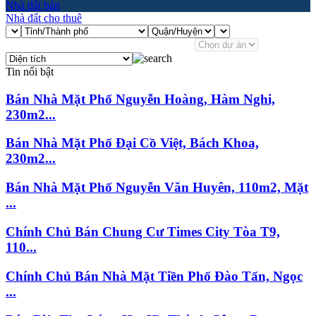
Nhà đất bán
Nhà đất cho thuê
Tin nổi bật
Bán Nhà Mặt Phố Nguyễn Hoàng, Hàm Nghi,
230m2...
Bán Nhà Mặt Phố Đại Cồ Việt, Bách Khoa,
230m2...
Bán Nhà Mặt Phố Nguyễn Văn Huyên, 110m2, Mặt
...
Chính Chủ Bán Chung Cư Times City Tòa T9,
110...
Chính Chủ Bán Nhà Mặt Tiền Phố Đào Tấn, Ngọc
...