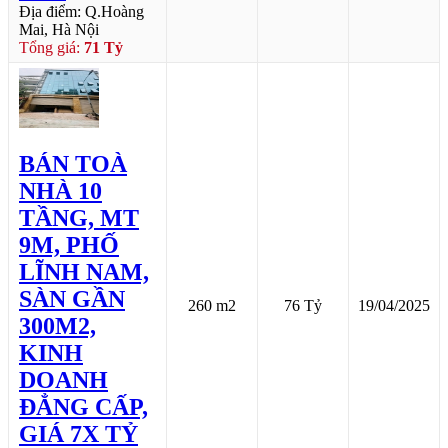
Địa điểm: Q.Hoàng
Mai, Hà Nội
Tổng giá:
71 Tỷ
BÁN TOÀ
NHÀ 10
TẦNG, MT
9M, PHỐ
LĨNH NAM,
SÀN GẦN
260 m2
76 Tỷ
19/04/2025
300M2,
KINH
DOANH
ĐẲNG CẤP,
GIÁ 7X TỶ