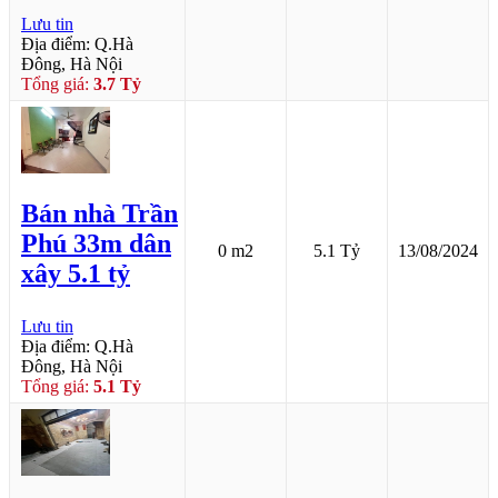
Lưu tin
Địa điểm: Q.Hà
Đông, Hà Nội
Tổng giá:
3.7 Tỷ
Bán nhà Trần
Phú 33m dân
0 m2
5.1 Tỷ
13/08/2024
xây 5.1 tỷ
Lưu tin
Địa điểm: Q.Hà
Đông, Hà Nội
Tổng giá:
5.1 Tỷ