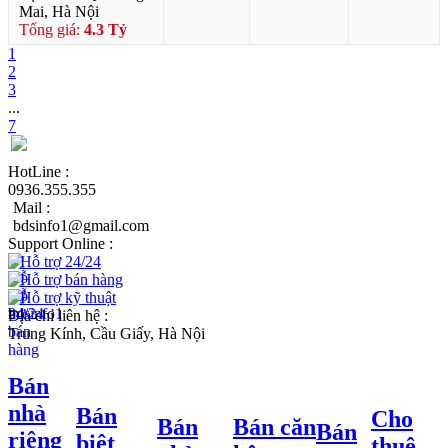
Mai, Hà Nội
Tổng giá:
4.3 Tỷ
1
2
3
...
7
HotLine :
0936.355.355
Mail :
bdsinfo1@gmail.com
Support Online :
Hỗ trợ 24/24
Hỗ trợ bán hàng
Hỗ trợ kỹ thuật
Địa chỉ liên hệ :
Trung Kính, Cầu Giấy, Hà Nội
Bán
nhà
Bán
Cho
Bán
Bán căn
Bán
riêng
biệt
thuê