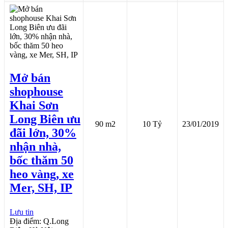
Mở bán
shophouse
Khai Sơn
Long Biên ưu
90 m2
10 Tỷ
23/01/2019
đãi lớn, 30%
nhận nhà,
bốc thăm 50
heo vàng, xe
Mer, SH, IP
Lưu tin
Địa điểm: Q.Long