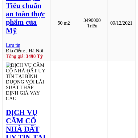
Tiêu chuẩn
an toàn thực
3490000
phẩm của
50 m2
09/12/2021
Triệu
Mỹ
Lưu tin
Địa điểm: , Hà Nội
Tổng giá:
3490 Tỷ
DỊCH VỤ
CẦM CỐ
NHÀ ĐẤT
UY TÍN TẠI