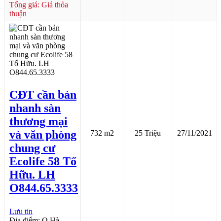
Tổng giá: Giá thỏa
thuận
CĐT cần bán
nhanh sàn
thương mại
và văn phòng
732 m2
25 Triệu
27/11/2021
chung cư
Ecolife 58 Tố
Hữu. LH
O844.65.3333
Lưu tin
Địa điểm: Q.Hà