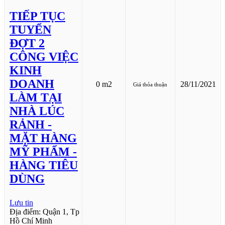
TIẾP TỤC
TUYỂN
ĐỢT 2
CÔNG VIỆC
KINH
DOANH
0 m2
28/11/2021
Giá thỏa thuận
LÀM TẠI
NHÀ LÚC
RẢNH -
MẶT HÀNG
MỸ PHẨM -
HÀNG TIÊU
DÙNG
Lưu tin
Địa điểm: Quận 1, Tp
Hồ Chí Minh