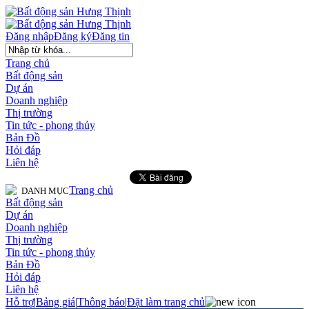
Đăng nhập
Đăng ký
Đăng tin
Trang chủ
Bất động sản
Dự án
Doanh nghiệp
Thị trường
Tin tức - phong thủy
Bản Đồ
Hỏi đáp
Liên hệ
Trang chủ
DANH MỤC
Bất động sản
Dự án
Doanh nghiệp
Thị trường
Tin tức - phong thủy
Bản Đồ
Hỏi đáp
Liên hệ
Hỗ trợ
|
Bảng giá
|
Thông báo
|
Đặt làm trang chủ