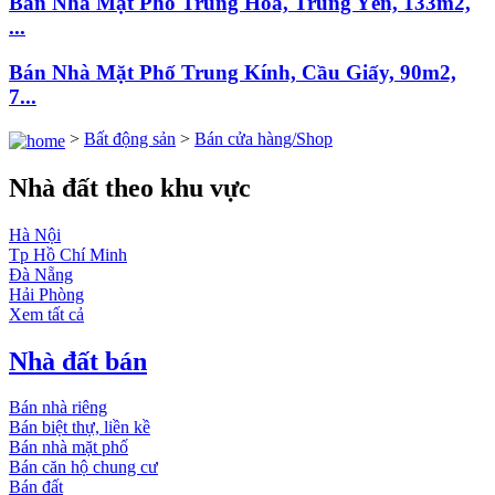
Bán Nhà Mặt Phố Trung Hòa, Trung Yên, 133m2,
...
Bán Nhà Mặt Phố Trung Kính, Cầu Giấy, 90m2,
7...
>
Bất động sản
>
Bán cửa hàng/Shop
Nhà đất theo khu vực
Hà Nội
Tp Hồ Chí Minh
Đà Nẵng
Hải Phòng
Xem tất cả
Nhà đất bán
Bán nhà riêng
Bán biệt thự, liền kề
Bán nhà mặt phố
Bán căn hộ chung cư
Bán đất