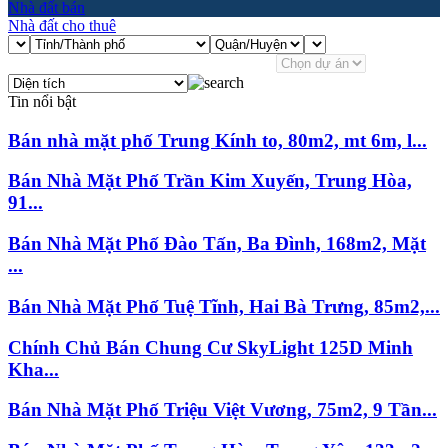
Nhà đất bán
Nhà đất cho thuê
Tin nổi bật
Bán nhà mặt phố Trung Kính to, 80m2, mt 6m, l...
Bán Nhà Mặt Phố Trần Kim Xuyến, Trung Hòa,
91...
Bán Nhà Mặt Phố Đào Tấn, Ba Đình, 168m2, Mặt
...
Bán Nhà Mặt Phố Tuệ Tĩnh, Hai Bà Trưng, 85m2,...
Chính Chủ Bán Chung Cư SkyLight 125D Minh
Kha...
Bán Nhà Mặt Phố Triệu Việt Vương, 75m2, 9 Tần...