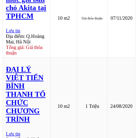
chó Akita tại
TPHCM
10 m2
07/11/2020
Giá thỏa thuận
Lưu tin
Địa điểm: Q.Hoàng
Mai, Hà Nội
Tổng giá: Giá thỏa
thuận
ĐẠI LÝ
VIỆT TIẾN
BÌNH
THẠNH TỔ
CHỨC
10 m2
1 Triệu
24/08/2020
CHƯƠNG
TRÌNH
Lưu tin