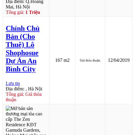
Địa điểm: Q.Hoàng
Mai, Hà Nội
Tổng giá:
1 Triệu
Chính Chủ
Bán (Cho
Thuê) Lô
Shophosue
Dự Án An
167 m2
12/04/2019
Giá thỏa thuận
Bình City
Lưu tin
Địa điểm: , Hà Nội
Tổng giá: Giá thỏa
thuận