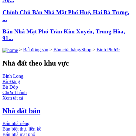
Chính Chủ Bán Nhà Mặt Phố Huế, Hai Bà Trưng,
...
Bán Nhà Mặt Phố Trần Kim Xuyến, Trung Hòa,
91...
>
Bất động sản
>
Bán cửa hàng/Shop
>
Bình Phước
Nhà đất theo khu vực
Bình Long
Bù Đăng
Bù Đốp
Chơn Thành
Xem tất cả
Nhà đất bán
Bán nhà riêng
Bán biệt thự, liền kề
Bán nhà mặt phố