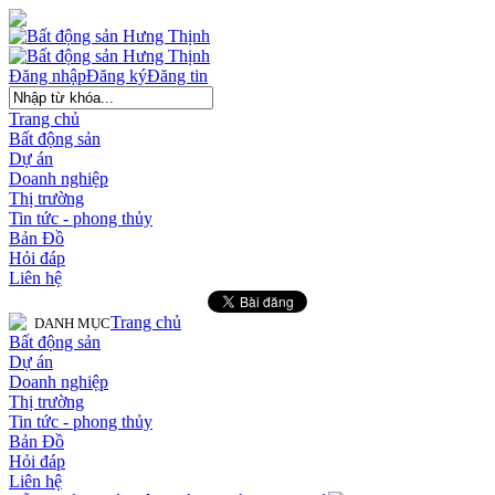
Đăng nhập
Đăng ký
Đăng tin
Trang chủ
Bất động sản
Dự án
Doanh nghiệp
Thị trường
Tin tức - phong thủy
Bản Đồ
Hỏi đáp
Liên hệ
Trang chủ
DANH MỤC
Bất động sản
Dự án
Doanh nghiệp
Thị trường
Tin tức - phong thủy
Bản Đồ
Hỏi đáp
Liên hệ