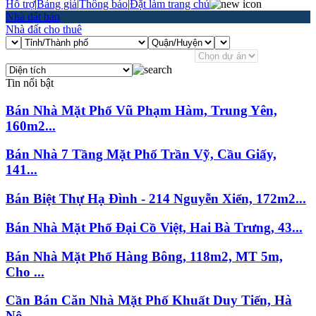
Hỗ trợ
|
Bảng giá
|
Thông báo
|
Đặt làm trang chủ
Nhà đất bán
Nhà đất cho thuê
Tin nổi bật
Bán Nhà Mặt Phố Vũ Phạm Hàm, Trung Yên,
160m2...
Bán Nhà 7 Tầng Mặt Phố Trần Vỹ, Cầu Giấy,
141...
Bán Biệt Thự Hạ Đình - 214 Nguyễn Xiển, 172m2...
Bán Nhà Mặt Phố Đại Cồ Việt, Hai Bà Trưng, 43...
Bán Nhà Mặt Phố Hàng Bông, 118m2, MT 5m,
Cho ...
Cần Bán Căn Nhà Mặt Phố Khuất Duy Tiến, Hà
Nộ...