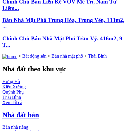
Chính Chủ Bán Liền Kề VOV Mễ Trì, Nam Từ
Liêm...
Bán Nhà Mặt Phố Trung Hòa, Trung Yên, 133m2,
...
Chính Chủ Bán Nhà Mặt Phố Trần Vỹ, 416m2, 9
T...
>
Bất động sản
>
Bán nhà mặt phố
>
Thái Bình
Nhà đất theo khu vực
Hưng Hà
Kiến Xương
Quỳnh Phụ
Thái Bình
Xem tất cả
Nhà đất bán
Bán nhà riêng