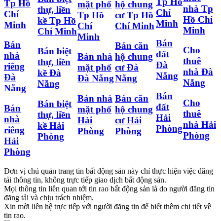
Tp Hồ
Tp Hồ
mặt phố
hộ chung
nhà Tp
thự, liền
Chí
Chí
Tp Hồ
cư Tp Hồ
Hồ Chí
kề Tp Hồ
Minh
Minh
Chí
Chí Minh
Minh
Chí Minh
Minh
Bán
Bán
Bán căn
Cho
Bán biệt
đất
nhà
Bán nhà
hộ chung
thuê
thự, liền
Đà
riêng
mặt phố
cư Đà
nhà Đà
kề Đà
Nẵng
Đà
Đà Nẵng
Nẵng
Nẵng
Nẵng
Nẵng
Bán
Bán nhà
Bán căn
Cho
Bán biệt
đất
Bán
mặt phố
hộ chung
thuê
thự, liền
Hải
nhà
Hải
cư Hải
nhà Hải
kề Hải
Phòng
riêng
Phòng
Phòng
Phòng
Phòng
Hải
Phòng
Đơn vị chủ quản trang tin bất động sản này chỉ thực hiện việc đăng
tải thông tin, không trực tiếp giao dịch bất động sản.
Mọi thông tin liên quan tới tin rao bất động sản là do người đăng tin
đăng tải và chịu trách nhiệm.
Xin mời liên hệ trực tiếp với người đăng tin để biết thêm chi tiết về
tin rao.