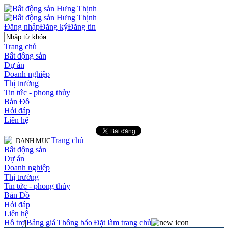
Đăng nhập
Đăng ký
Đăng tin
Trang chủ
Bất động sản
Dự án
Doanh nghiệp
Thị trường
Tin tức - phong thủy
Bản Đồ
Hỏi đáp
Liên hệ
Trang chủ
DANH MỤC
Bất động sản
Dự án
Doanh nghiệp
Thị trường
Tin tức - phong thủy
Bản Đồ
Hỏi đáp
Liên hệ
Hỗ trợ
|
Bảng giá
|
Thông báo
|
Đặt làm trang chủ