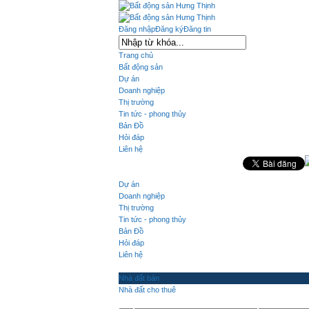
Đăng nhập
Đăng ký
Đăng tin
Trang chủ
Bất động sản
Dự án
Doanh nghiệp
Thị trường
Tin tức - phong thủy
Bản Đồ
Hỏi đáp
Liên hệ
Dự án
Doanh nghiệp
Thị trường
Tin tức - phong thủy
Bản Đồ
Hỏi đáp
Liên hệ
Nhà đất bán
Nhà đất cho thuê