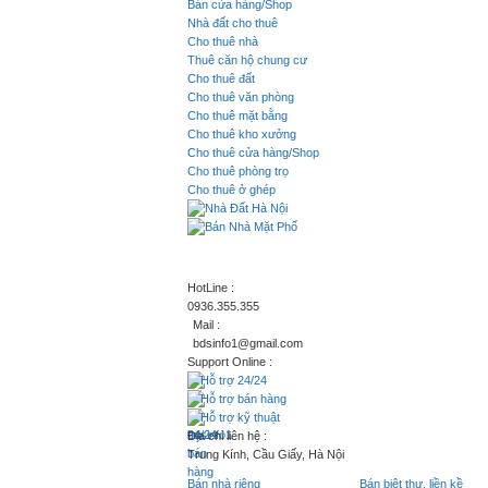
Bán cửa hàng/Shop
Nhà đất cho thuê
Cho thuê nhà
Thuê căn hộ chung cư
Cho thuê đất
Cho thuê văn phòng
Cho thuê mặt bằng
Cho thuê kho xưởng
Cho thuê cửa hàng/Shop
Cho thuê phòng trọ
Cho thuê ở ghép
HotLine :
0936.355.355
Mail :
bdsinfo1@gmail.com
Support Online :
Hỗ trợ 24/24
Hỗ trợ bán hàng
Hỗ trợ kỹ thuật
Địa chỉ liên hệ :
Trung Kính, Cầu Giấy, Hà Nội
Bán nhà riêng
Bán biệt thự, liền kề