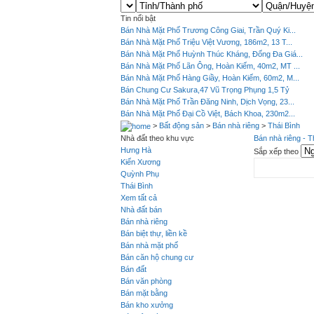
Tin nổi bật
Bán Nhà Mặt Phố Trương Công Giai, Trần Quý Ki...
Bán Nhà Mặt Phố Triệu Việt Vương, 186m2, 13 T...
Bán Nhà Mặt Phố Huỳnh Thúc Kháng, Đống Đa Giá...
Bán Nhà Mặt Phố Lãn Ông, Hoàn Kiếm, 40m2, MT ...
Bán Nhà Mặt Phố Hàng Giầy, Hoàn Kiếm, 60m2, M...
Bán Chung Cư Sakura,47 Vũ Trọng Phụng 1,5 Tỷ
Bán Nhà Mặt Phố Trần Đăng Ninh, Dịch Vọng, 23...
Bán Nhà Mặt Phố Đại Cồ Việt, Bách Khoa, 230m2...
>
Bất động sản
>
Bán nhà riêng
>
Thái Bình
Nhà đất theo khu vực
Bán nhà riêng - T
Hưng Hà
Sắp xếp theo
Kiến Xương
Quỳnh Phụ
Thái Bình
Xem tất cả
Nhà đất bán
Bán nhà riêng
Bán biệt thự, liền kề
Bán nhà mặt phố
Bán căn hộ chung cư
Bán đất
Bán văn phòng
Bán mặt bằng
Bán kho xưởng