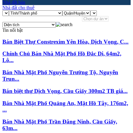
Nhà đất bán
Nhà đất cho thuê
Tin nổi bật
Bán Biệt Thự Constrexim Yên Hòa, Dịch Vọng, C...
Chính Chủ Bán Nhà Mặt Phố Hồ Đắc Di, 64m2,
Lô...
Bán Nhà Mặt Phố Nguyễn Trường Tộ, Nguyễn
Trun...
Bán biệt thự Dịch Vọng, Cầu Giấy 300m2 TB giá...
Bán Nhà Mặt Phố Quảng An, Mặt Hồ Tây, 176m2,
...
Bán Nhà Mặt Phố Trần Đăng Ninh, Cầu Giấy,
63m...