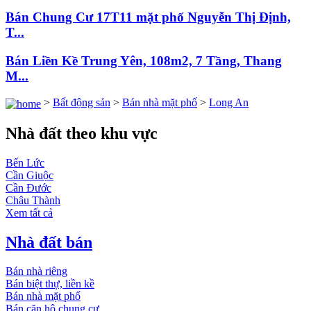
Bán Chung Cư 17T11 mặt phố Nguyễn Thị Định,
T...
Bán Liền Kề Trung Yên, 108m2, 7 Tầng, Thang
M...
>
Bất động sản
>
Bán nhà mặt phố
>
Long An
Nhà đất theo khu vực
Bến Lức
Cần Giuộc
Cần Đước
Châu Thành
Xem tất cả
Nhà đất bán
Bán nhà riêng
Bán biệt thự, liền kề
Bán nhà mặt phố
Bán căn hộ chung cư