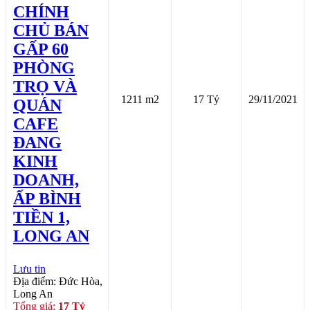
CHÍNH
CHỦ BÁN
GẤP 60
PHÒNG
TRỌ VÀ
1211 m2
17 Tỷ
29/11/2021
QUÁN
CAFE
ĐANG
KINH
DOANH,
ẤP BÌNH
TIỀN 1,
LONG AN
Lưu tin
Địa điểm: Đức Hòa,
Long An
Tổng giá:
17 Tỷ