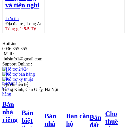
và tiện nghi
Lưu tin
Địa điểm: , Long An
Tổng giá:
5.5 Tỷ
HotLine :
0936.355.355
Mail :
bdsinfo1@gmail.com
Support Online :
Hỗ trợ 24/24
Hỗ trợ bán hàng
Hỗ trợ kỹ thuật
Địa chỉ liên hệ :
Trung Kính, Cầu Giấy, Hà Nội
Bán
nhà
Bán
Cho
Bán
Bán căn
Bán
riêng
biệt
thuê
nhà
hộ
đất