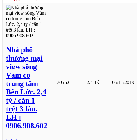
Nhà phố
thương mại
view sông
Vàm cỏ
trung tâm
70 m2
2.4 Tỷ
05/11/2019
Bến Lức. 2,4
tỷ / căn 1
trệt 3 lầu.
LH :
0906.908.602