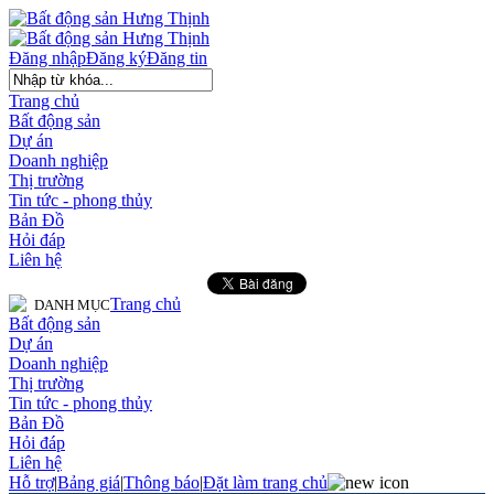
Đăng nhập
Đăng ký
Đăng tin
Trang chủ
Bất động sản
Dự án
Doanh nghiệp
Thị trường
Tin tức - phong thủy
Bản Đồ
Hỏi đáp
Liên hệ
Trang chủ
DANH MỤC
Bất động sản
Dự án
Doanh nghiệp
Thị trường
Tin tức - phong thủy
Bản Đồ
Hỏi đáp
Liên hệ
Hỗ trợ
|
Bảng giá
|
Thông báo
|
Đặt làm trang chủ