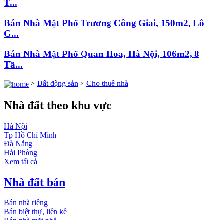
T...
Bán Nhà Mặt Phố Trương Công Giai, 150m2, Lô
G...
Bán Nhà Mặt Phố Quan Hoa, Hà Nội, 106m2, 8
Tầ...
>
Bất động sản
>
Cho thuê nhà
Nhà đất theo khu vực
Hà Nội
Tp Hồ Chí Minh
Đà Nẵng
Hải Phòng
Xem tất cả
Nhà đất bán
Bán nhà riêng
Bán biệt thự, liền kề