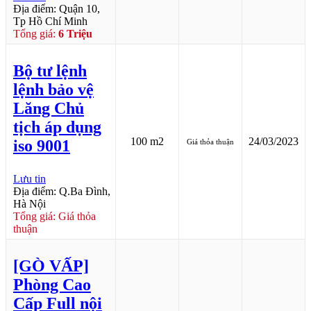
Địa điểm: Quận 10,
Tp Hồ Chí Minh
Tổng giá:
6 Triệu
Bộ tư lệnh
lệnh bảo vệ
Lăng Chủ
tịch áp dụng
100 m2
24/03/2023
iso 9001
Giá thỏa thuận
Lưu tin
Địa điểm: Q.Ba Đình,
Hà Nội
Tổng giá: Giá thỏa
thuận
[GÒ VẤP]
Phòng Cao
Cấp Full nội