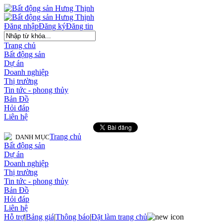
Đăng nhập
Đăng ký
Đăng tin
Trang chủ
Bất động sản
Dự án
Doanh nghiệp
Thị trường
Tin tức - phong thủy
Bản Đồ
Hỏi đáp
Liên hệ
Trang chủ
DANH MỤC
Bất động sản
Dự án
Doanh nghiệp
Thị trường
Tin tức - phong thủy
Bản Đồ
Hỏi đáp
Liên hệ
Hỗ trợ
|
Bảng giá
|
Thông báo
|
Đặt làm trang chủ