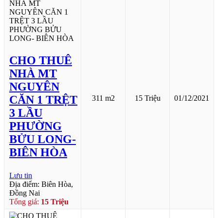
CHO THUÊ
NHÀ MT
NGUYÊN
CĂN 1 TRỆT
311 m2
15 Triệu
01/12/2021
3 LẦU
PHƯỜNG
BỬU LONG-
BIÊN HÒA
Lưu tin
Địa điểm: Biên Hòa,
Đồng Nai
Tổng giá:
15 Triệu