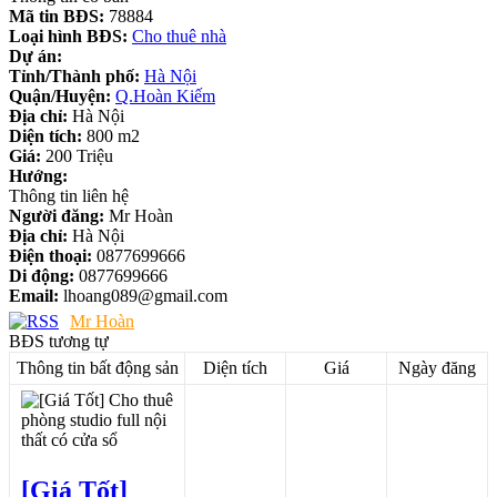
Mã tin BĐS:
78884
Loại hình BĐS:
Cho thuê nhà
Dự án:
Tỉnh/Thành phố:
Hà Nội
Quận/Huyện:
Q.Hoàn Kiếm
Địa chỉ:
Hà Nội
Diện tích:
800 m2
Giá:
200 Triệu
Hướng:
Thông tin liên hệ
Người đăng:
Mr Hoàn
Địa chỉ:
Hà Nội
Điện thoại:
0877699666
Di động:
0877699666
Email:
lhoang089@gmail.com
Mr Hoàn
BĐS tương tự
Thông tin bất động sản
Diện tích
Giá
Ngày đăng
[Giá Tốt]