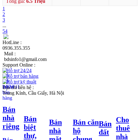
Tổng giá:
6.5 Triệu
1
2
3
...
54
HotLine :
0936.355.355
Mail :
bdsinfo1@gmail.com
Support Online :
Hỗ trợ 24/24
Hỗ trợ bán hàng
Hỗ trợ kỹ thuật
Địa chỉ liên hệ :
Trung Kính, Cầu Giấy, Hà Nội
Bán
nhà
Bán
Cho
Bán
Bán căn
Bán
riêng
biệt
thuê
nhà
hộ
đất
thự,
nhà
mặt
chung