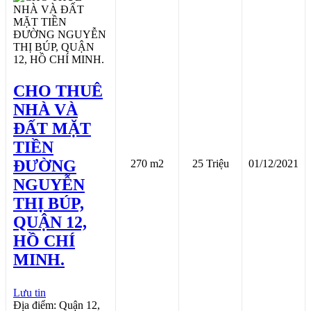
CHO THUÊ
NHÀ VÀ
ĐẤT MẶT
TIỀN
ĐƯỜNG
270 m2
25 Triệu
01/12/2021
NGUYỄN
THỊ BÚP,
QUẬN 12,
HỒ CHÍ
MINH.
Lưu tin
Địa điểm: Quận 12,