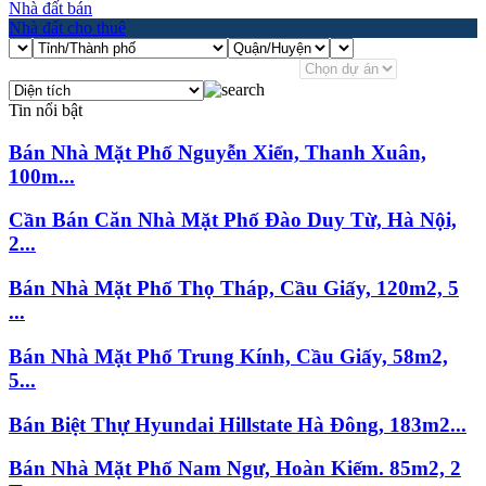
Nhà đất bán
Nhà đất cho thuê
Tin nổi bật
Bán Nhà Mặt Phố Nguyễn Xiển, Thanh Xuân,
100m...
Cần Bán Căn Nhà Mặt Phố Đào Duy Từ, Hà Nội,
2...
Bán Nhà Mặt Phố Thọ Tháp, Cầu Giấy, 120m2, 5
...
Bán Nhà Mặt Phố Trung Kính, Cầu Giấy, 58m2,
5...
Bán Biệt Thự Hyundai Hillstate Hà Đông, 183m2...
Bán Nhà Mặt Phố Nam Ngư, Hoàn Kiếm. 85m2, 2