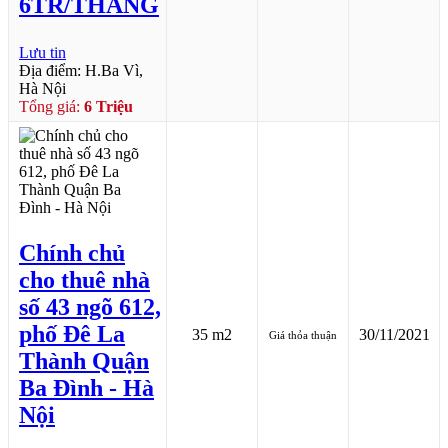
6TR/THÁNG
Lưu tin
Địa điểm: H.Ba Vì,
Hà Nội
Tổng giá:
6 Triệu
Chính chủ
cho thuê nhà
số 43 ngõ 612,
phố Đê La
35 m2
30/11/2021
Giá thỏa thuận
Thành Quận
Ba Đình - Hà
Nội