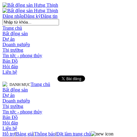
Đăng nhập
Đăng ký
Đăng tin
Trang chủ
Bất động sản
Dự án
Doanh nghiệp
Thị trường
Tin tức - phong thủy
Bản Đồ
Hỏi đáp
Liên hệ
Trang chủ
DANH MỤC
Bất động sản
Dự án
Doanh nghiệp
Thị trường
Tin tức - phong thủy
Bản Đồ
Hỏi đáp
Liên hệ
Hỗ trợ
|
Bảng giá
|
Thông báo
|
Đặt làm trang chủ