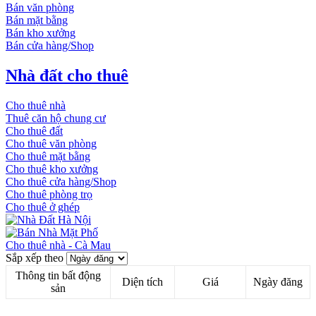
Bán văn phòng
Bán mặt bằng
Bán kho xưởng
Bán cửa hàng/Shop
Nhà đất cho thuê
Cho thuê nhà
Thuê căn hộ chung cư
Cho thuê đất
Cho thuê văn phòng
Cho thuê mặt bằng
Cho thuê kho xưởng
Cho thuê cửa hàng/Shop
Cho thuê phòng trọ
Cho thuê ở ghép
Cho thuê nhà - Cà Mau
Sắp xếp theo
Thông tin bất động
Diện tích
Giá
Ngày đăng
sản