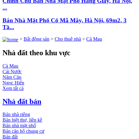
Chính Chủ Bán Nhà Mặt Phố Hàng Giấy, Hà Nội,
...
Bán Nhà Mặt Phố Cổ Mã Mây, Hà Nội, 69m2, 3
Tầ...
>
Bất động sản
>
Cho thuê nhà
>
Cà Mau
Nhà đất theo khu vực
Cà Mau
Cái Nước
Năm Căn
Ngọc Hiển
Xem tất cả
Nhà đất bán
Bán nhà riêng
Bán biệt thự, liền kề
Bán nhà mặt phố
Bán căn hộ chung cư
Bán đất