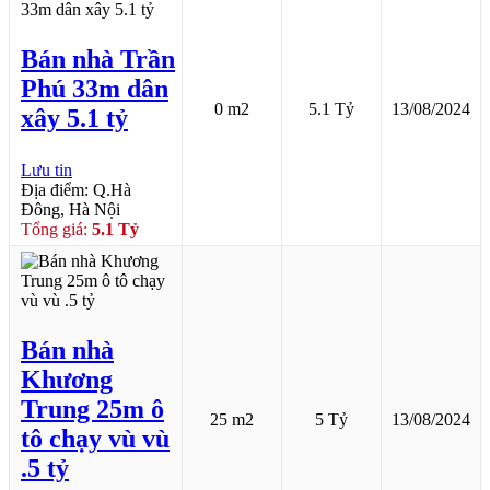
Bán nhà Trần
Phú 33m dân
0 m2
5.1 Tỷ
13/08/2024
xây 5.1 tỷ
Lưu tin
Địa điểm: Q.Hà
Đông, Hà Nội
Tổng giá:
5.1 Tỷ
Bán nhà
Khương
Trung 25m ô
25 m2
5 Tỷ
13/08/2024
tô chạy vù vù
.5 tỷ