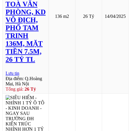
TOÀ VĂN
PHÒNG, KD
136 m2
26 Tỷ
14/04/2025
VÔ ĐỊCH,
PHỐ TAM
TRINH
136M, MẶT
TIỀN 7.5M,
26 TỶ TL
Lưu tin
Địa điểm: Q.Hoàng
Mai, Hà Nội
Tổng giá:
26 Tỷ