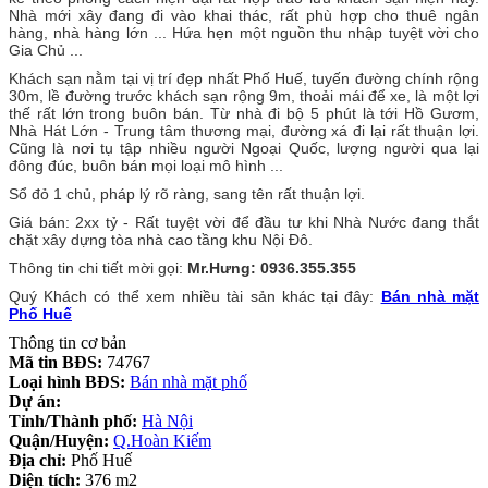
Nhà mới xây đang đi vào khai thác, rất phù hợp cho thuê ngân
hàng, nhà hàng lớn ... Hứa hẹn một nguồn thu nhập tuyệt vời cho
Gia Chủ ...
Khách sạn nằm tại vị trí đẹp nhất Phố Huế, tuyến đường chính rộng
30m, lề đường trước khách sạn rộng 9m, thoải mái để xe, là một lợi
thế rất lớn trong buôn bán. Từ nhà đi bộ 5 phút là tới Hồ Gươm,
Nhà Hát Lớn - Trung tâm thương mại, đường xá đi lại rất thuận lợi.
Cũng là nơi tụ tập nhiều người Ngoại Quốc, lượng người qua lại
đông đúc, buôn bán mọi loại mô hình ...
Sổ đỏ 1 chủ, pháp lý rõ ràng, sang tên rất thuận lợi.
Giá bán: 2xx tỷ - Rất tuyệt vời để đầu tư khi Nhà Nước đang thắt
chặt xây dựng tòa nhà cao tầng khu Nội Đô.
Thông tin chi tiết mời gọi:
Mr.Hưng: 0936.355.355
Quý Khách có thể xem nhiều tài sản khác tại đây:
Bán nhà mặt
Phố Huế
Thông tin cơ bản
Mã tin BĐS:
74767
Loại hình BĐS:
Bán nhà mặt phố
Dự án:
Tỉnh/Thành phố:
Hà Nội
Quận/Huyện:
Q.Hoàn Kiếm
Địa chỉ:
Phố Huế
Diện tích:
376 m2