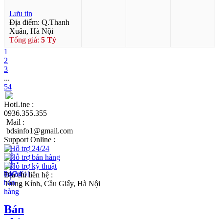
Lưu tin
Địa điểm: Q.Thanh
Xuân, Hà Nội
Tổng giá:
5 Tỷ
1
2
3
...
54
HotLine :
0936.355.355
Mail :
bdsinfo1@gmail.com
Support Online :
Hỗ trợ 24/24
Hỗ trợ bán hàng
Hỗ trợ kỹ thuật
Địa chỉ liên hệ :
Trung Kính, Cầu Giấy, Hà Nội
Bán