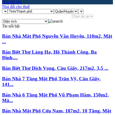
Nhà đất bán
Nhà đất cho thuê
Tin nổi bật
Bán Nhà Mặt Phố Nguyễn Văn Huyên, 110m2, Mặt
...
Bán Biệt Thự Láng Hạ, Hồ Thành Công, Ba
Đình,...
Bán Biệt Thự Dịch Vọng, Cầu Giấy, 217m2, 3,5 ...
Bán Nhà 7 Tầng Mặt Phố Trần Vỹ, Cầu Giấy,
141...
Bán Nhà 6 Tầng Mặt Phố Vũ Phạm Hàm, 150m2,
Mặ...
Bán Nhà Mặt Phố Cửa Nam, 187m2, 10 Tầng, Mặt