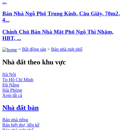
...
Bán Nhà Ngõ Phố Trung Kính, Cầu Giấy, 70m2,
4...
Chính Chủ Bán Nhà Mặt Phố Ngô Thì Nhậm,
HBT, ...
>
Bất động sản
>
Bán nhà mặt phố
Nhà đất theo khu vực
Hà Nội
Tp Hồ Chí Minh
Đà Nẵng
Hải Phòng
Xem tất cả
Nhà đất bán
Bán nhà riêng
Bán biệt thự, liền kề