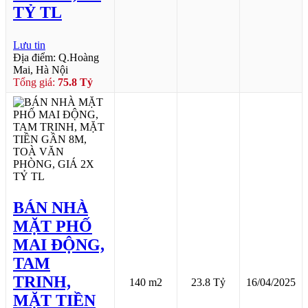
TỶ TL
Lưu tin
Địa điểm: Q.Hoàng
Mai, Hà Nội
Tổng giá:
75.8 Tỷ
BÁN NHÀ
MẶT PHỐ
MAI ĐỘNG,
TAM
TRINH,
140 m2
23.8 Tỷ
16/04/2025
MẶT TIỀN