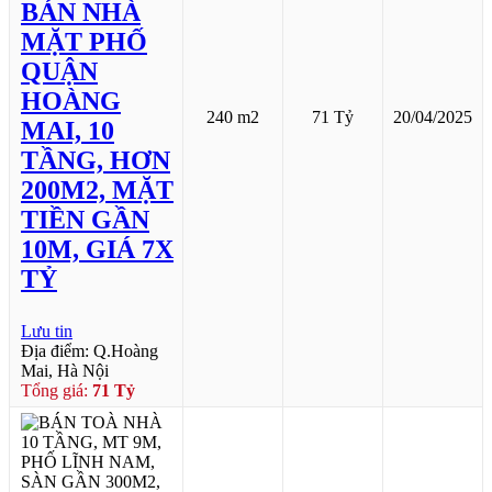
BÁN NHÀ
MẶT PHỐ
QUẬN
HOÀNG
240 m2
71 Tỷ
20/04/2025
MAI, 10
TẦNG, HƠN
200M2, MẶT
TIỀN GẦN
10M, GIÁ 7X
TỶ
Lưu tin
Địa điểm: Q.Hoàng
Mai, Hà Nội
Tổng giá:
71 Tỷ