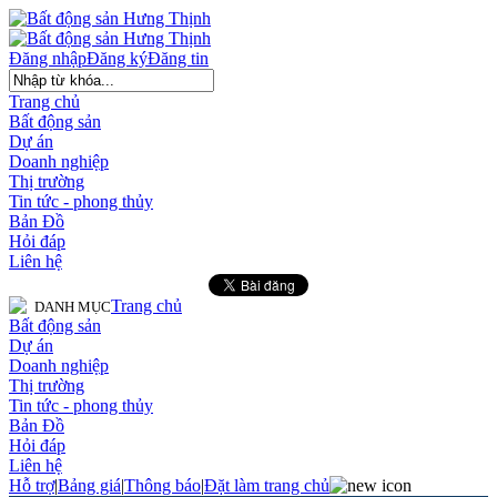
Đăng nhập
Đăng ký
Đăng tin
Trang chủ
Bất động sản
Dự án
Doanh nghiệp
Thị trường
Tin tức - phong thủy
Bản Đồ
Hỏi đáp
Liên hệ
Trang chủ
DANH MỤC
Bất động sản
Dự án
Doanh nghiệp
Thị trường
Tin tức - phong thủy
Bản Đồ
Hỏi đáp
Liên hệ
Hỗ trợ
|
Bảng giá
|
Thông báo
|
Đặt làm trang chủ