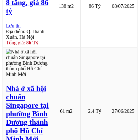
8 tầng, giá 86
138 m2
86 Tỷ
08/07/2025
tỷ
Lưu tin
Địa điểm: Q.Thanh
Xuân, Hà Nội
Tổng giá:
86 Tỷ
Nhà ở xã hội
chuẩn
Singapore tại
61 m2
2.4 Tỷ
27/06/2025
phường Bình
Dương thành
phố Hồ Chí
Minh Mới