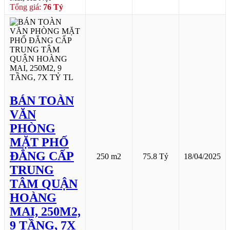
Tổng giá:
76 Tỷ
BÁN TOÀN
VĂN
PHÒNG
MẶT PHỐ
ĐẲNG CẤP
250 m2
75.8 Tỷ
18/04/2025
TRUNG
TÂM QUẬN
HOÀNG
MAI, 250M2,
9 TẦNG, 7X