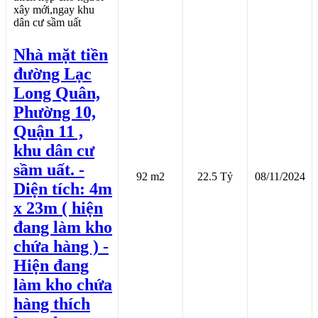
Nhà mặt tiền
đường Lạc
Long Quân,
Phường 10,
Quận 11 ,
khu dân cư
sầm uất. -
92 m2
22.5 Tỷ
08/11/2024
Diện tích: 4m
x 23m ( hiện
đang làm kho
chứa hàng ) -
Hiện đang
làm kho chứa
hàng thích