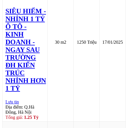
SIÊU HIẾM -
NHỈNH 1 TỶ
Ô TÔ -
KINH
DOANH -
30 m2
1250 Triệu
17/01/2025
NGAY SAU
TRƯỜNG
ĐH KIẾN
TRÚC
NHỈNH HƠN
1 TỶ
Lưu tin
Địa điểm: Q.Hà
Đông, Hà Nội
Tổng giá:
1.25 Tỷ