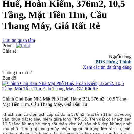
Huế, Hoàn Kiếm, 376m2, 10,5
Tầng, Mặt Tiền 11m, Cầu
Thang Máy, Giá Rất Rẻ
Lưu tin quan tâm
Print:
Chia sẻ:
Người đăng
BĐS Hưng Thịnh
Xem các tin đã từng đăng
Thông tin mô tả
Bản đồ
Chính Chủ Bán Nhà Mặt Phố Huế, Hàng Bài, 376m2, 10,5 Tầng,
Mặt Tiền 11m, Cầu Thang Máy, Giá Đầu Tư
Khách sạn có diện tích cấp sổ đỏ là 376m2, mặt tiền 11m, rất vuông
vắn, thửa đất to siêu hiếm giữa lòng Phố Cổ. Trên đất có khách sạn
10,5 tầng khung bê tông cốt thép kiên cố, tòa nhà đẹp khủng nhất
khu phố. Trang bị thang máy nhập ngoại tải trọng lớn rất xịn, thiết
kế theo phong cách hiện đại rất hợp trào lưu khách sạn hiện nay.