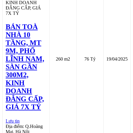
BÁN TOÀ
NHÀ 10
TẦNG, MT
9M, PHỐ
LĨNH NAM,
260 m2
76 Tỷ
19/04/2025
SÀN GẦN
300M2,
KINH
DOANH
ĐẲNG CẤP,
GIÁ 7X TỶ
Lưu tin
Địa điểm: Q.Hoàng
Mai, Hà Nội