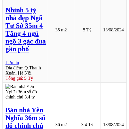
Nhỉnh 5 tỷ
nhà đẹp Ngã
Tư Sở 35m 4
35 m2
5 Tỷ
13/08/2024
Tầng 4 ngủ
ngõ 3 gác đua
gần phố
Lưu tin
Địa điểm: Q.Thanh
Xuân, Hà Nội
Tổng giá:
5 Tỷ
Bán nhà Yên
Nghĩa 36m sổ
đỏ chính chủ
36 m2
3.4 Tỷ
13/08/2024