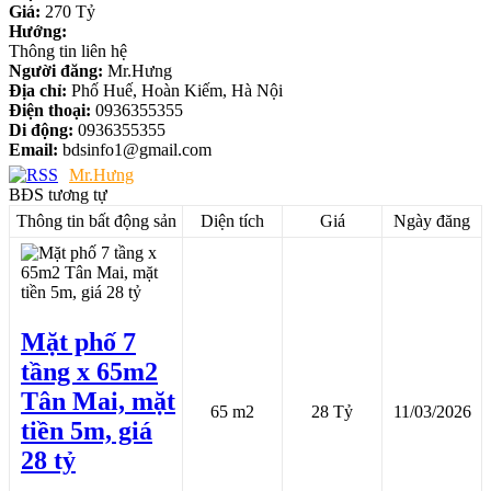
Giá:
270 Tỷ
Hướng:
Thông tin liên hệ
Người đăng:
Mr.Hưng
Địa chỉ:
Phố Huế, Hoàn Kiếm, Hà Nội
Điện thoại:
0936355355
Di động:
0936355355
Email:
bdsinfo1@gmail.com
Mr.Hưng
BĐS tương tự
Thông tin bất động sản
Diện tích
Giá
Ngày đăng
Mặt phố 7
tầng x 65m2
Tân Mai, mặt
65 m2
28 Tỷ
11/03/2026
tiền 5m, giá
28 tỷ