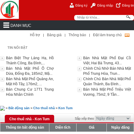
Đăng ký
Đăng nhập
Đăng tin
DANH MỤC
Hỗ trợ
Bảng giá
Thông báo
Đặt làm trang chủ
|
|
|
TIN NỔI BẬT
Bán Biệt Thự Láng Hạ, Hồ
Bán Nhà Mặt Phố Đại Cồ
Thành Công, Ba Đình,...
Việt, Hai Bà Trưng, 43...
Bán Nhà Mặt Phố Ô Chợ
Chính Chủ Nhờ Bán Nhà Mặt
Dừa, Đống Đa, 185m2, Mặ...
Phố Trung Hòa, Trun...
Bán Nhà Mặt Phố Quảng An,
Chính Chủ Bán Nhà Mặt Phố
Mặt Hồ Tây, 176m2, ...
Quán Thánh, Ba Đình...
Bán Chung Cư 17T1 Trung
Bán Nhà Mặt Phố Triệu Việt
Hòa Nhân Chính
Vương, 75m2, 9 Tần...
>
Bất động sản
>
Cho thuê nhà
>
Kon Tum
Sắp xếp theo
Cho thuê nhà - Kon Tum
Thông tin bất động sản
Diện tích
Giá
Ngày đăng