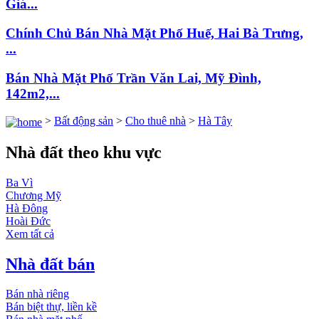
Giá...
Chính Chủ Bán Nhà Mặt Phố Huế, Hai Bà Trưng,
...
Bán Nhà Mặt Phố Trần Văn Lai, Mỹ Đình,
142m2,...
>
Bất động sản
>
Cho thuê nhà
>
Hà Tây
Nhà đất theo khu vực
Ba Vì
Chương Mỹ
Hà Đông
Hoài Đức
Xem tất cả
Nhà đất bán
Bán nhà riêng
Bán biệt thự, liền kề