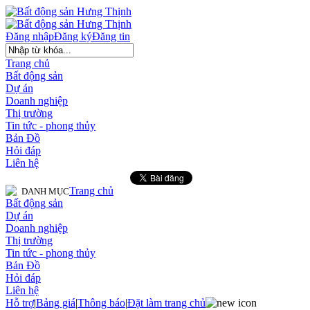
Đăng nhập
Đăng ký
Đăng tin
Trang chủ
Bất động sản
Dự án
Doanh nghiệp
Thị trường
Tin tức - phong thủy
Bản Đồ
Hỏi đáp
Liên hệ
Trang chủ
DANH MỤC
Bất động sản
Dự án
Doanh nghiệp
Thị trường
Tin tức - phong thủy
Bản Đồ
Hỏi đáp
Liên hệ
Hỗ trợ
|
Bảng giá
|
Thông báo
|
Đặt làm trang chủ