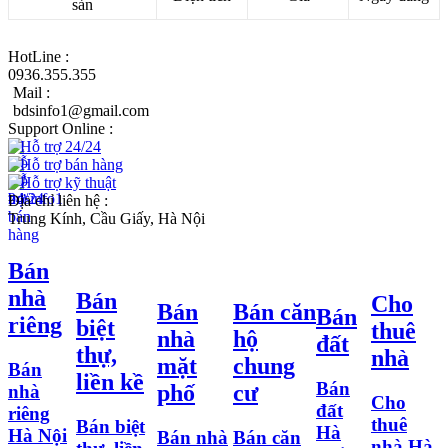
sản
HotLine :
0936.355.355
Mail :
bdsinfo1@gmail.com
Support Online :
Hỗ trợ 24/24
Hỗ trợ bán hàng
Hỗ trợ kỹ thuật
Địa chỉ liên hệ :
Trung Kính, Cầu Giấy, Hà Nội
Bán
nhà
Bán
Cho
Bán
Bán căn
Bán
riêng
biệt
thuê
nhà
hộ
đất
thự,
nhà
mặt
chung
Bán
liền kề
Bán
phố
cư
nhà
Cho
đất
riêng
thuê
Bán biệt
Hà
Hà Nội
Bán nhà
Bán căn
nhà Hà