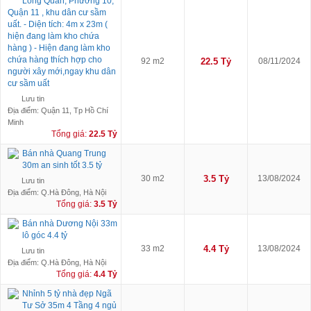
Long Quân, Phường 10,
Quận 11 , khu dân cư sầm
uất. - Diện tích: 4m x 23m (
hiện đang làm kho chứa
hàng ) - Hiện đang làm kho
chứa hàng thích hợp cho
92 m2
22.5 Tỷ
08/11/2024
người xây mới,ngay khu dân
cư sầm uất
Lưu tin
Địa điểm: Quận 11, Tp Hồ Chí
Minh
Tổng giá:
22.5 Tỷ
Bán nhà Quang Trung
30m an sinh tốt 3.5 tỷ
30 m2
3.5 Tỷ
13/08/2024
Lưu tin
Địa điểm: Q.Hà Đông, Hà Nội
Tổng giá:
3.5 Tỷ
Bán nhà Dương Nội 33m
lô góc 4.4 tỷ
33 m2
4.4 Tỷ
13/08/2024
Lưu tin
Địa điểm: Q.Hà Đông, Hà Nội
Tổng giá:
4.4 Tỷ
Nhỉnh 5 tỷ nhà đẹp Ngã
Tư Sở 35m 4 Tầng 4 ngủ