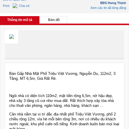
BĐS Hưng Thịnh
Print:
Chia sẻ:
Xem các tin đã từng đăng
Thông tin mô tả
Bản đồ
Bán Gấp Nhà Mặt Phố Triệu Việt Vương, Nguyễn Du, 112m2, 3
Tầng, MT 6,5m, Giá Rất Rẻ.
Ngôi nhà có diện tích 110m2, mặt tiền rộng 6,5m, nở hậu đẹp,
nhà xây 3 tầng cũ coi như mua đất. Rất thích hợp xây tòa nhà
cho thuê văn phòng, ngân hàng, nhà hàng, khách sạn ...
Căn nhà nằm tại vị trí đắc địa nhất phố Triệu Việt Vương, phố 2
chiều rộng 12m, vỉa hè mỗi bên rộng 3m, nơi có nhiều du khách
nước ngoài, khu phố cafe nổi tiếng. Kinh doanh buôn bán mọi loại
mặt hàng ...