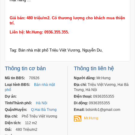
Giá bán: 480 triệu/m2. Có thương lượng cho khách mua thiện
trí.
Liên hệ: Mr.Hưng: 0936.355.355.
Tag: Bán nhà mặt phố Triệu Việt Vương, Nguyễn Du,
Thông tin cơ bản
Thông tin liên hệ
Mã tin BĐS:
70926
Người đăng:
Mr.Hưng
Loại hình BĐS:
Bán nhà mặt
Địa chỉ:
Triệu Việt Vương, Hai Bà
phố
Trưng, Hà Nội
Dự án:
Điện thoại:
0936355355
Tỉnh/Thành phố:
Hà Nội
Di động:
0936355355
Quận/Huyện:
Q.Hai Bà Trưng
Email:
bdsinfo1@gmail.com
Địa chỉ:
Phố Triệu Việt Vương
Mr.Hưng
Diện tích:
112 m2
Giá:
480 Triệu/m2