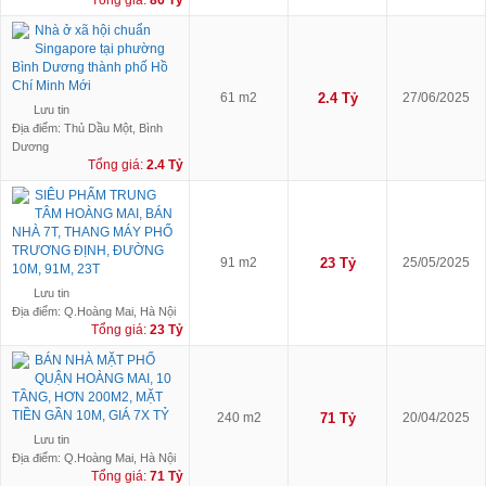
Nhà ở xã hội chuẩn
Singapore tại phường
Bình Dương thành phố Hồ
Chí Minh Mới
61 m2
2.4 Tỷ
27/06/2025
Lưu tin
Địa điểm: Thủ Dầu Một, Bình
Dương
Tổng giá:
2.4 Tỷ
SIÊU PHẨM TRUNG
TÂM HOÀNG MAI, BÁN
NHÀ 7T, THANG MÁY PHỐ
TRƯƠNG ĐỊNH, ĐƯỜNG
91 m2
23 Tỷ
25/05/2025
10M, 91M, 23T
Lưu tin
Địa điểm: Q.Hoàng Mai, Hà Nội
Tổng giá:
23 Tỷ
BÁN NHÀ MẶT PHỐ
QUẬN HOÀNG MAI, 10
TẦNG, HƠN 200M2, MẶT
TIỀN GẦN 10M, GIÁ 7X TỶ
240 m2
71 Tỷ
20/04/2025
Lưu tin
Địa điểm: Q.Hoàng Mai, Hà Nội
Tổng giá:
71 Tỷ