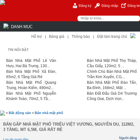
Đăng ký
Đăng nhập
Đăng tin
DANH MỤC
Hỗ trợ
Bảng giá
Thông báo
Đặt làm trang chủ
|
|
|
TIN NỔI BẬT
Bán Nhà Mặt Phố Lê Văn
Bán Nhà Mặt Phố Thọ Tháp,
Hưu, Hai Bà Trưng, 130...
Cầu Giấy, 120m2, 5 ...
Bán Nhà Mặt Phố Xã Đàn,
Chính Chủ Bán Nhà Mặt Phố
65m2, 6 Tầng Giá Rẻ
Trần Kim Xuyến, CG,...
Bán Nhà Mặt Phố Quang
Bán Nhà Mặt Phố Đào Tấn,
Trung, Hoàn Kiếm, 490m2...
Ba Đình, 168m2, Mặt ...
Bán Nhà Mặt Phố Nguyễn
Bán Đất Đấu Giá D4 Trương
Khánh Toàn, 70m2, 5 Tầ...
Công Giai, Dịch Vọn...
>
Bất động sản
>
Bán nhà mặt phố
BÁN GẤP NHÀ MẶT PHỐ TRIỆU VIỆT VƯƠNG, NGUYỄN DU, 112M2,
3 TẦNG, MT 6,5M, GIÁ RẤT RẺ
Người đăng
Lưu tin quan tâm