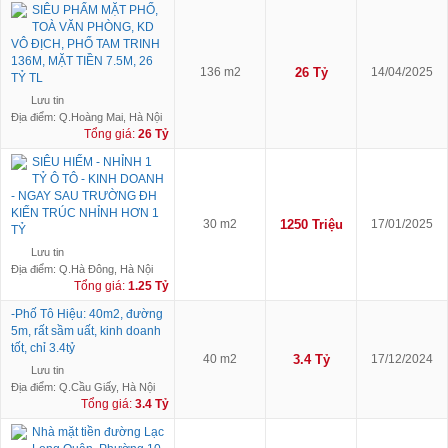
SIÊU PHẨM MẶT PHỐ,
TOÀ VĂN PHÒNG, KD
VÔ ĐỊCH, PHỐ TAM TRINH
136M, MẶT TIỀN 7.5M, 26
136 m2
26 Tỷ
14/04/2025
TỶ TL
Lưu tin
Địa điểm: Q.Hoàng Mai, Hà Nội
Tổng giá:
26 Tỷ
SIÊU HIẾM - NHỈNH 1
TỶ Ô TÔ - KINH DOANH
- NGAY SAU TRƯỜNG ĐH
KIẾN TRÚC NHỈNH HƠN 1
30 m2
1250 Triệu
17/01/2025
TỶ
Lưu tin
Địa điểm: Q.Hà Đông, Hà Nội
Tổng giá:
1.25 Tỷ
-Phố Tô Hiệu: 40m2, đường
5m, rất sầm uất, kinh doanh
tốt, chỉ 3.4tỷ
40 m2
3.4 Tỷ
17/12/2024
Lưu tin
Địa điểm: Q.Cầu Giấy, Hà Nội
Tổng giá:
3.4 Tỷ
Nhà mặt tiền đường Lạc