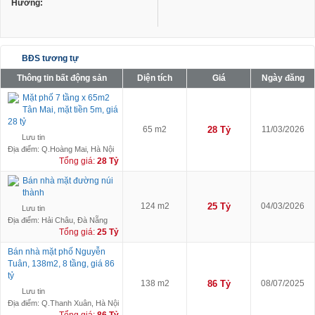
Hướng:
BĐS tương tự
Thông tin bất động sản
Diện tích
Giá
Ngày đăng
Mặt phố 7 tầng x 65m2
Tân Mai, mặt tiền 5m, giá
28 tỷ
65 m2
28 Tỷ
11/03/2026
Lưu tin
Địa điểm: Q.Hoàng Mai, Hà Nội
Tổng giá:
28 Tỷ
Bán nhà mặt đường núi
thành
124 m2
25 Tỷ
04/03/2026
Lưu tin
Địa điểm: Hải Châu, Đà Nẵng
Tổng giá:
25 Tỷ
Bán nhà mặt phố Nguyễn
Tuân, 138m2, 8 tầng, giá 86
tỷ
138 m2
86 Tỷ
08/07/2025
Lưu tin
Địa điểm: Q.Thanh Xuân, Hà Nội
Tổng giá:
86 Tỷ