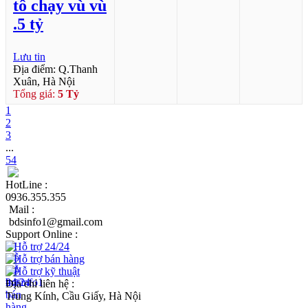
tô chạy vù vù
.5 tỷ
Lưu tin
Địa điểm: Q.Thanh
Xuân, Hà Nội
Tổng giá:
5 Tỷ
1
2
3
...
54
HotLine :
0936.355.355
Mail :
bdsinfo1@gmail.com
Support Online :
Hỗ trợ 24/24
Hỗ trợ bán hàng
Hỗ trợ kỹ thuật
Địa chỉ liên hệ :
Trung Kính, Cầu Giấy, Hà Nội