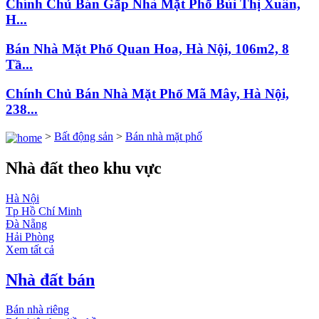
Chính Chủ Bán Gấp Nhà Mặt Phố Bùi Thị Xuân,
H...
Bán Nhà Mặt Phố Quan Hoa, Hà Nội, 106m2, 8
Tầ...
Chính Chủ Bán Nhà Mặt Phố Mã Mây, Hà Nội,
238...
>
Bất động sản
>
Bán nhà mặt phố
Nhà đất theo khu vực
Hà Nội
Tp Hồ Chí Minh
Đà Nẵng
Hải Phòng
Xem tất cả
Nhà đất bán
Bán nhà riêng