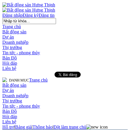
Đăng nhập
Đăng ký
Đăng tin
Trang chủ
Bất động sản
Dự án
Doanh nghiệp
Thị trường
Tin tức - phong thủy
Bản Đồ
Hỏi đáp
Liên hệ
Trang chủ
DANH MỤC
Bất động sản
Dự án
Doanh nghiệp
Thị trường
Tin tức - phong thủy
Bản Đồ
Hỏi đáp
Liên hệ
Hỗ trợ
|
Bảng giá
|
Thông báo
|
Đặt làm trang chủ