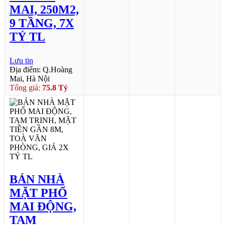
MAI, 250M2,
9 TẦNG, 7X
TỶ TL
Lưu tin
Địa điểm: Q.Hoàng
Mai, Hà Nội
Tổng giá:
75.8 Tỷ
BÁN NHÀ
MẶT PHỐ
MAI ĐỘNG,
TAM