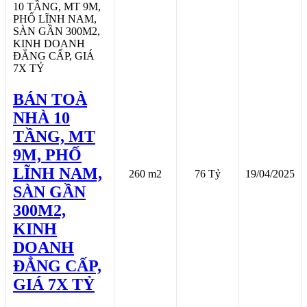
BÁN TOÀ
NHÀ 10
TẦNG, MT
9M, PHỐ
LĨNH NAM,
260 m2
76 Tỷ
19/04/2025
SÀN GẦN
300M2,
KINH
DOANH
ĐẲNG CẤP,
GIÁ 7X TỶ