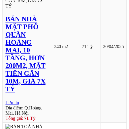
BÁN NHÀ
MẶT PHỐ
QUẬN
HOÀNG
240 m2
71 Tỷ
20/04/2025
MAI, 10
TẦNG, HƠN
200M2, MẶT
TIỀN GẦN
10M, GIÁ 7X
TỶ
Lưu tin
Địa điểm: Q.Hoàng
Mai, Hà Nội
Tổng giá:
71 Tỷ