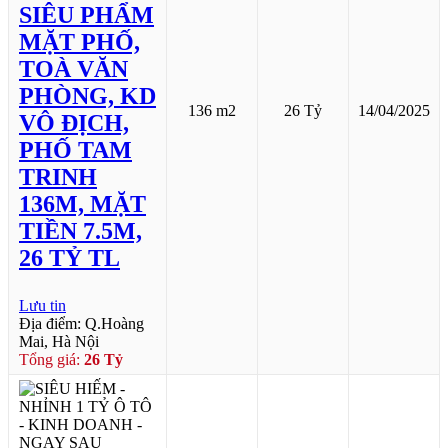
SIÊU PHẨM
MẶT PHỐ,
TOÀ VĂN
PHÒNG, KD
136 m2
26 Tỷ
14/04/2025
VÔ ĐỊCH,
PHỐ TAM
TRINH
136M, MẶT
TIỀN 7.5M,
26 TỶ TL
Lưu tin
Địa điểm: Q.Hoàng
Mai, Hà Nội
Tổng giá:
26 Tỷ