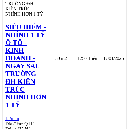
SIÊU HIẾM -
NHỈNH 1 TỶ
Ô TÔ -
KINH
DOANH -
30 m2
1250 Triệu
17/01/2025
NGAY SAU
TRƯỜNG
ĐH KIẾN
TRÚC
NHỈNH HƠN
1 TỶ
Lưu tin
Địa điểm: Q.Hà
Đông, Hà Nội