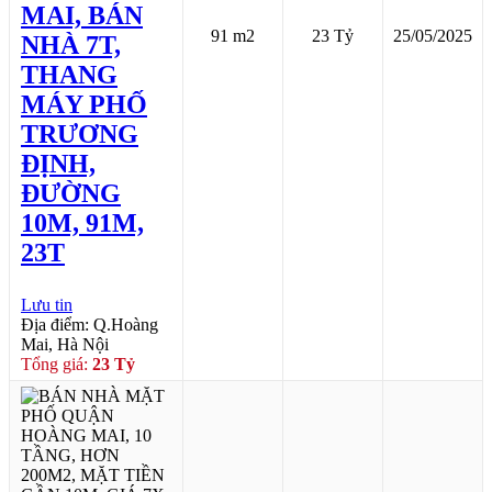
MAI, BÁN
91 m2
23 Tỷ
25/05/2025
NHÀ 7T,
THANG
MÁY PHỐ
TRƯƠNG
ĐỊNH,
ĐƯỜNG
10M, 91M,
23T
Lưu tin
Địa điểm: Q.Hoàng
Mai, Hà Nội
Tổng giá:
23 Tỷ