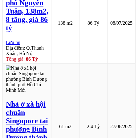
phố Nguyễn
Tuân, 138m2,
8 tầng, giá 86
138 m2
86 Tỷ
08/07/2025
tỷ
Lưu tin
Địa điểm: Q.Thanh
Xuân, Hà Nội
Tổng giá:
86 Tỷ
Nhà ở xã hội
chuẩn
Singapore tại
61 m2
2.4 Tỷ
27/06/2025
phường Bình
Dương thành