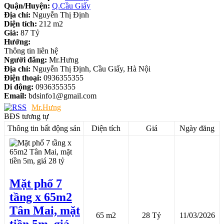
Quận/Huyện:
Q.Cầu Giấy
Địa chỉ:
Nguyễn Thị Định
Diện tích:
212 m2
Giá:
87 Tỷ
Hướng:
Thông tin liên hệ
Người đăng:
Mr.Hưng
Địa chỉ:
Nguyễn Thị Định, Cầu Giấy, Hà Nội
Điện thoại:
0936355355
Di động:
0936355355
Email:
bdsinfo1@gmail.com
Mr.Hưng
BĐS tương tự
Thông tin bất động sản
Diện tích
Giá
Ngày đăng
Mặt phố 7
tầng x 65m2
Tân Mai, mặt
65 m2
28 Tỷ
11/03/2026