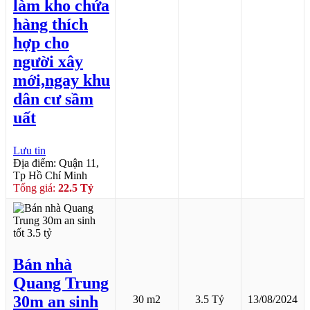
làm kho chứa
hàng thích
hợp cho
người xây
mới,ngay khu
dân cư sầm
uất
Lưu tin
Địa điểm: Quận 11,
Tp Hồ Chí Minh
Tổng giá:
22.5 Tỷ
Bán nhà
Quang Trung
30m an sinh
30 m2
3.5 Tỷ
13/08/2024