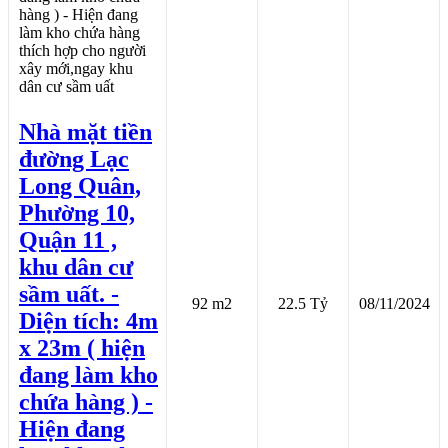
Nhà mặt tiền
đường Lạc
Long Quân,
Phường 10,
Quận 11 ,
khu dân cư
sầm uất. -
92 m2
22.5 Tỷ
08/11/2024
Diện tích: 4m
x 23m ( hiện
đang làm kho
chứa hàng ) -
Hiện đang