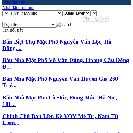
Nhà đất bán
Nhà đất cho thuê
Tin nổi bật
Bán Biệt Thự Mặt Phố Nguyễn Văn Lộc, Hà
Đông,...
Bán Nhà Mặt Phố Võ Văn Dũng, Hoàng Cầu Đống
Đ...
Bán Nhà Mặt Phố Nguyễn Văn Huyên Giá 260
Triệ...
Bán Nhà Mặt Phố Lò Đúc, Đống Mác, Hà Nội,
181...
Chính Chủ Bán Liền Kề VOV Mễ Trì, Nam Từ
Liêm...