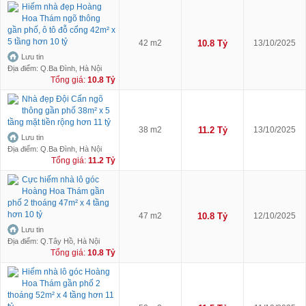
Hiếm nhà đẹp Hoàng
Hoa Thám ngõ thông
gần phố, ô tô đỗ cổng 42m² x
5 tầng hơn 10 tỷ
42 m2
10.8 Tỷ
13/10/2025
Lưu tin
Địa điểm: Q.Ba Đình, Hà Nội
Tổng giá:
10.8 Tỷ
Nhà đẹp Đội Cấn ngõ
thông gần phố 38m² x 5
tầng mặt tiền rộng hơn 11 tỷ
38 m2
11.2 Tỷ
13/10/2025
Lưu tin
Địa điểm: Q.Ba Đình, Hà Nội
Tổng giá:
11.2 Tỷ
Cực hiếm nhà lô góc
Hoàng Hoa Thám gần
phố 2 thoáng 47m² x 4 tầng
hơn 10 tỷ
47 m2
10.8 Tỷ
12/10/2025
Lưu tin
Địa điểm: Q.Tây Hồ, Hà Nội
Tổng giá:
10.8 Tỷ
Hiếm nhà lô góc Hoàng
Hoa Thám gần phố 2
thoáng 52m² x 4 tầng hơn 11