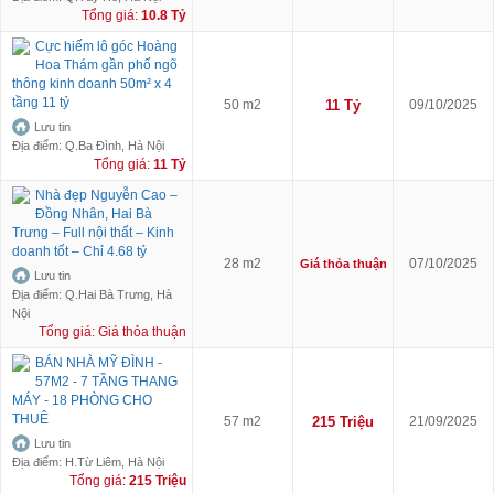
Tổng giá:
10.8 Tỷ
Cực hiếm lô góc Hoàng
Hoa Thám gần phố ngõ
thông kinh doanh 50m² x 4
tầng 11 tỷ
50 m2
11 Tỷ
09/10/2025
Lưu tin
Địa điểm: Q.Ba Đình, Hà Nội
Tổng giá:
11 Tỷ
Nhà đẹp Nguyễn Cao –
Đồng Nhân, Hai Bà
Trưng – Full nội thất – Kinh
doanh tốt – Chỉ 4.68 tỷ
28 m2
07/10/2025
Giá thỏa thuận
Lưu tin
Địa điểm: Q.Hai Bà Trưng, Hà
Nội
Tổng giá: Giá thỏa thuận
BÁN NHÀ MỸ ĐÌNH -
57M2 - 7 TẦNG THANG
MÁY - 18 PHÒNG CHO
THUÊ
57 m2
215 Triệu
21/09/2025
Lưu tin
Địa điểm: H.Từ Liêm, Hà Nội
Tổng giá:
215 Triệu