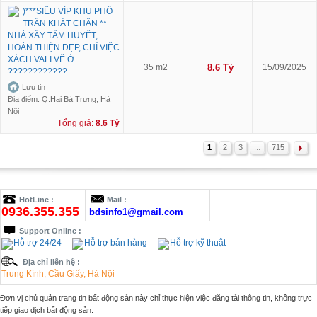
)***SIÊU VÍP KHU PHỐ
TRẦN KHÁT CHÂN **
NHÀ XÂY TÂM HUYẾT,
HOÀN THIỆN ĐẸP, CHỈ VIỆC
XÁCH VALI VỀ Ở
35 m2
8.6 Tỷ
15/09/2025
????????????
Lưu tin
Địa điểm: Q.Hai Bà Trưng, Hà
Nội
Tổng giá:
8.6 Tỷ
1
2
3
...
715
HotLine :
Mail :
0936.355.355
bdsinfo1@gmail.com
Support Online :
Hỗ trợ 24/24
Hỗ trợ bán hàng
Hỗ trợ kỹ thuật
Địa chỉ liên hệ :
Trung Kính, Cầu Giấy, Hà Nội
Đơn vị chủ quản trang tin bất động sản này chỉ thực hiện việc đăng tải thông tin, không trực
tiếp giao dịch bất động sản.