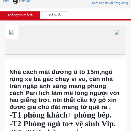
Print:
Chia sẻ:
Xem các tin đã từng đăng
Thông tin mô tả
Bản đồ
Nhà cách mặt đường ô tô 15m,ngõ
rộng xe ba gác chạy vi vu, căn nhà
tràn ngập ánh sáng mang phong
cách Pari lịch lãm mê lòng người với
hai giếng trời, nội thất cầu kỳ gỗ xịn
được gia chủ đặt mang từ quê ra .
-T1 phòng khách+ phòng bếp.
-T2 Phòng ngủ to+ vệ sinh Vip.