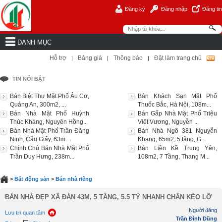
Đăng ký
Đăng nhập
Đăng tin
DANH MỤC
Hỗ trợ
Bảng giá
Thông báo
Đặt làm trang chủ
|
|
|
TIN NỔI BẬT
Bán Biệt Thự Mặt Phố Âu Cơ,
Bán Khách Sạn Mặt Phố
Quảng An, 300m2, ...
Thuốc Bắc, Hà Nội, 108m...
Bán Nhà Mặt Phố Huỳnh
Bán Gấp Nhà Mặt Phố Triệu
Thúc Kháng, Nguyên Hồng...
Việt Vương, Nguyễn ...
Bán Nhà Mặt Phố Trần Đăng
Bán Nhà Ngõ 381 Nguyễn
Ninh, Cầu Giấy, 63m...
Khang, 65m2, 5 tầng, G...
Chính Chủ Bán Nhà Mặt Phố
Bán Liền Kề Trung Yên,
Trần Duy Hưng, 238m...
108m2, 7 Tầng, Thang M...
>
Bất động sản
>
Bán nhà riêng
BÁN NHÀ ĐẸP XÃ ĐÀN 43M, 5 TẦNG, 5.5 TỶ NHANH CHÂN KẺO LỠ
Người đăng
Lưu tin quan tâm
Trần Đình Dũng