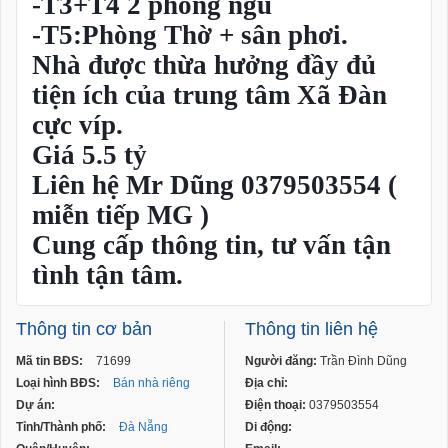
-T3+T4 2 phòng ngủ
-T5:Phòng Thờ + sân phơi.
Nhà được thừa hưởng đầy đủ
tiện ích của trung tâm Xã Đàn
cực víp.
Giá 5.5 tỷ
Liên hệ Mr Dũng 0379503554 (
miễn tiếp MG )
Cung cấp thông tin, tư vấn tận
tình tận tâm.
Thông tin cơ bản
Thông tin liên hệ
Mã tin BĐS:
71699
Người đăng:
Trần Đình Dũng
Loại hình BĐS:
Bán nhà riêng
Địa chỉ:
Dự án:
Điện thoại:
0379503554
Tỉnh/Thành phố:
Đà Nẵng
Di động: