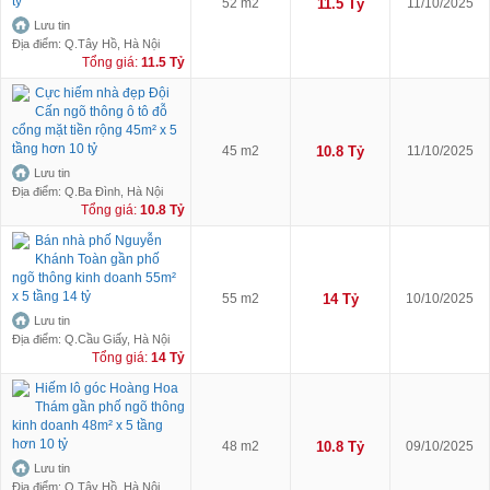
tỷ
52 m2
11.5 Tỷ
11/10/2025
Lưu tin
Địa điểm: Q.Tây Hồ, Hà Nội
Tổng giá:
11.5 Tỷ
Cực hiếm nhà đẹp Đội
Cấn ngõ thông ô tô đỗ
cổng mặt tiền rộng 45m² x 5
tầng hơn 10 tỷ
45 m2
10.8 Tỷ
11/10/2025
Lưu tin
Địa điểm: Q.Ba Đình, Hà Nội
Tổng giá:
10.8 Tỷ
Bán nhà phố Nguyễn
Khánh Toàn gần phố
ngõ thông kinh doanh 55m²
x 5 tầng 14 tỷ
55 m2
14 Tỷ
10/10/2025
Lưu tin
Địa điểm: Q.Cầu Giấy, Hà Nội
Tổng giá:
14 Tỷ
Hiếm lô góc Hoàng Hoa
Thám gần phố ngõ thông
kinh doanh 48m² x 5 tầng
hơn 10 tỷ
48 m2
10.8 Tỷ
09/10/2025
Lưu tin
Địa điểm: Q.Tây Hồ, Hà Nội