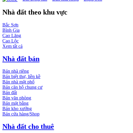
Nhà đất theo khu vực
Bắc Sơn
Bình Gia
Cao Lăng
Cao Lộc
Xem tất cả
Nhà đất bán
Bán nhà riêng
Bán biệt thự, liền kề
Bán nhà mặt phố
Bán căn hộ chung cư
Bán đất
Bán văn phòng
Bán mặt bằng
Bán kho xưởng
Bán cửa hàng/Shop
Nhà đất cho thuê