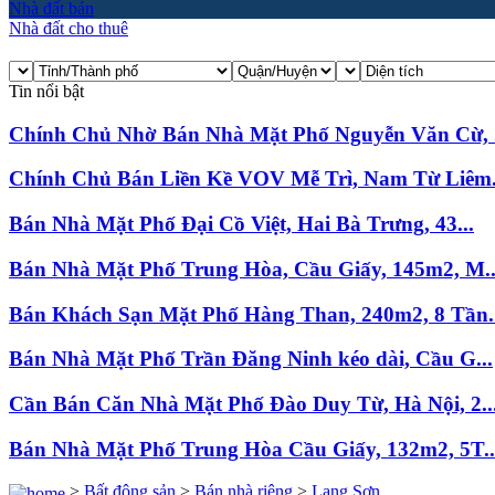
Nhà đất bán
Nhà đất cho thuê
Tin nổi bật
Chính Chủ Nhờ Bán Nhà Mặt Phố Nguyễn Văn Cừ, .
Chính Chủ Bán Liền Kề VOV Mễ Trì, Nam Từ Liêm.
Bán Nhà Mặt Phố Đại Cồ Việt, Hai Bà Trưng, 43...
Bán Nhà Mặt Phố Trung Hòa, Cầu Giấy, 145m2, M..
Bán Khách Sạn Mặt Phố Hàng Than, 240m2, 8 Tần..
Bán Nhà Mặt Phố Trần Đăng Ninh kéo dài, Cầu G...
Cần Bán Căn Nhà Mặt Phố Đào Duy Từ, Hà Nội, 2..
Bán Nhà Mặt Phố Trung Hòa Cầu Giấy, 132m2, 5T..
>
Bất động sản
>
Bán nhà riêng
>
Lạng Sơn