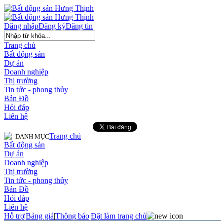
Đăng nhập
Đăng ký
Đăng tin
Trang chủ
Bất động sản
Dự án
Doanh nghiệp
Thị trường
Tin tức - phong thủy
Bản Đồ
Hỏi đáp
Liên hệ
Trang chủ
DANH MỤC
Bất động sản
Dự án
Doanh nghiệp
Thị trường
Tin tức - phong thủy
Bản Đồ
Hỏi đáp
Liên hệ
Hỗ trợ
|
Bảng giá
|
Thông báo
|
Đặt làm trang chủ