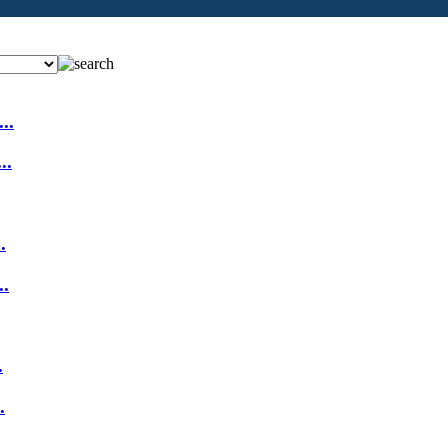
..
..
.
.
.
.