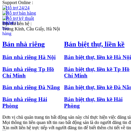
Support Online :
Hỗ trợ 24/24
Hỗ trợ bán hàng
Hỗ trợ kỹ thuật
Địa chỉ liên hệ :
Trung Kính, Cầu Giấy, Hà Nội
Bán nhà riêng
Bán biệt thự, liền kề
Bán nhà riêng Hà Nội
Bán biệt thự, liền kề Hà Nội
Bán nhà riêng Tp Hồ
Bán biệt thự, liền kề Tp Hồ
Chí Minh
Chí Minh
Bán nhà riêng Đà Nẵng
Bán biệt thự, liền kề Đà Nẵ
Bán nhà riêng Hải
Bán biệt thự, liền kề Hải
Phòng
Phòng
Đơn vị chủ quản trang tin bất động sản này chỉ thực hiện việc đăng tải
Mọi thông tin liên quan tới tin rao bất động sản là do người đăng tin đ
Xin mời liên hệ trực tiếp với người đăng tin để biết thêm chi tiết về tin