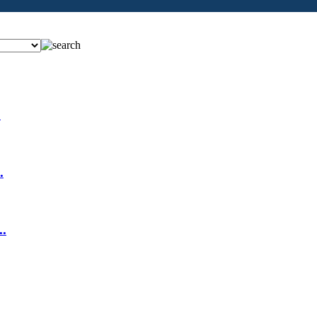
.
.
.