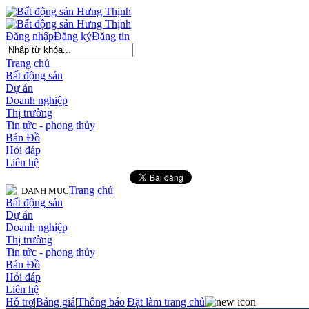
Đăng nhập
Đăng ký
Đăng tin
Trang chủ
Bất động sản
Dự án
Doanh nghiệp
Thị trường
Tin tức - phong thủy
Bản Đồ
Hỏi đáp
Liên hệ
Trang chủ
DANH MỤC
Bất động sản
Dự án
Doanh nghiệp
Thị trường
Tin tức - phong thủy
Bản Đồ
Hỏi đáp
Liên hệ
Hỗ trợ
|
Bảng giá
|
Thông báo
|
Đặt làm trang chủ