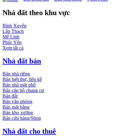
Nhà đất theo khu vực
Bình Xuyên
Lập Thạch
Mê Linh
Phúc Yên
Xem tất cả
Nhà đất bán
Bán nhà riêng
Bán biệt thự, liền kề
Bán nhà mặt phố
Bán căn hộ chung cư
Bán đất
Bán văn phòng
Bán mặt bằng
Bán kho xưởng
Bán cửa hàng/Shop
Nhà đất cho thuê