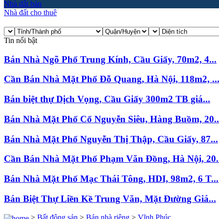
Nhà đất bán
Nhà đất cho thuê
Tin nổi bật
Bán Nhà Ngõ Phố Trung Kính, Cầu Giấy, 70m2, 4...
Cần Bán Nhà Mặt Phố Đỗ Quang, Hà Nội, 118m2, ..
Bán biệt thự Dịch Vọng, Cầu Giấy 300m2 TB giá...
Bán Nhà Mặt Phố Cổ Nguyễn Siêu, Hàng Buồm, 20..
Bán Nhà Mặt Phố Nguyễn Thị Thập, Cầu Giấy, 87...
Cần Bán Nhà Mặt Phố Phạm Văn Đồng, Hà Nội, 20..
Bán Nhà Mặt Phố Mạc Thái Tông, HDI, 98m2, 6 T...
Bán Biệt Thự Liền Kề Trung Văn, Mặt Đường Giá...
>
Bất động sản
>
Bán nhà riêng
>
Vĩnh Phúc