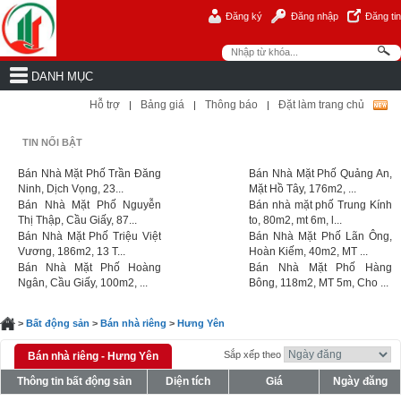
Đăng ký
Đăng nhập
Đăng tin
DANH MỤC
Hỗ trợ
Bảng giá
Thông báo
Đặt làm trang chủ
|
|
|
TIN NỔI BẬT
Bán Nhà Mặt Phố Trần Đăng
Bán Nhà Mặt Phố Quảng An,
Ninh, Dịch Vọng, 23...
Mặt Hồ Tây, 176m2, ...
Bán Nhà Mặt Phố Nguyễn
Bán nhà mặt phố Trung Kính
Thị Thập, Cầu Giấy, 87...
to, 80m2, mt 6m, l...
Bán Nhà Mặt Phố Triệu Việt
Bán Nhà Mặt Phố Lãn Ông,
Vương, 186m2, 13 T...
Hoàn Kiếm, 40m2, MT ...
Bán Nhà Mặt Phố Hoàng
Bán Nhà Mặt Phố Hàng
Ngân, Cầu Giấy, 100m2, ...
Bông, 118m2, MT 5m, Cho ...
>
Bất động sản
>
Bán nhà riêng
>
Hưng Yên
Sắp xếp theo
Bán nhà riêng - Hưng Yên
Thông tin bất động sản
Diện tích
Giá
Ngày đăng