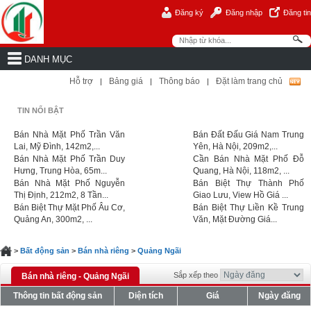
Đăng ký
Đăng nhập
Đăng tin
DANH MỤC
Hỗ trợ
Bảng giá
Thông báo
Đặt làm trang chủ
|
|
|
TIN NỔI BẬT
Bán Nhà Mặt Phố Trần Văn
Bán Đất Đấu Giá Nam Trung
Lai, Mỹ Đình, 142m2,...
Yên, Hà Nội, 209m2,...
Bán Nhà Mặt Phố Trần Duy
Cần Bán Nhà Mặt Phố Đỗ
Hưng, Trung Hòa, 65m...
Quang, Hà Nội, 118m2, ...
Bán Nhà Mặt Phố Nguyễn
Bán Biệt Thự Thành Phố
Thị Định, 212m2, 8 Tần...
Giao Lưu, View Hồ Giá ...
Bán Biệt Thự Mặt Phố Âu Cơ,
Bán Biệt Thự Liền Kề Trung
Quảng An, 300m2, ...
Văn, Mặt Đường Giá...
>
Bất động sản
>
Bán nhà riêng
>
Quảng Ngãi
Sắp xếp theo
Bán nhà riêng - Quảng Ngãi
Thông tin bất động sản
Diện tích
Giá
Ngày đăng