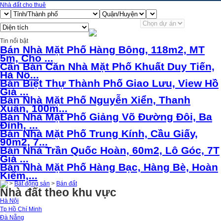
Nhà đất cho thuê
Tin nổi bật
Bán Nhà Mặt Phố Hàng Bông, 118m2, MT
5m, Cho ...
Cần Bán Căn Nhà Mặt Phố Khuất Duy Tiến,
Hà Nộ...
Bán Biệt Thự Thành Phố Giao Lưu, View Hồ
Giá ...
Bán Nhà Mặt Phố Nguyễn Xiển, Thanh
Xuân, 100m...
Bán Nhà Mặt Phố Giảng Võ Đường Đôi, Ba
Đình, ...
Bán Nhà Mặt Phố Trung Kính, Cầu Giấy,
90m2, 7...
Bán Nhà Trần Quốc Hoàn, 60m2, Lô Góc, 7T
Giá ...
Bán Nhà Mặt Phố Hàng Bạc, Hàng Bè, Hoàn
Kiếm,...
>
Bất động sản
>
Bán đất
Nhà đất theo khu vực
Hà Nội
Tp Hồ Chí Minh
Đà Nẵng