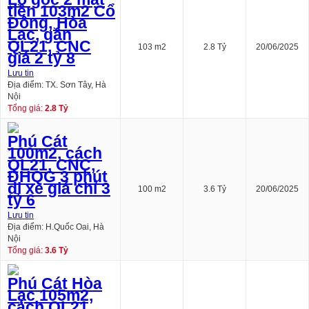
tiền 103m2 Cổ
Đông, Hòa
Lạc, gần
QL21, CNC
103 m2
2.8 Tỷ
20/06/2025
giá 2 tỷ 8
Lưu tin
Địa điểm: TX. Sơn Tây, Hà
Nội
Tổng giá:
2.8 Tỷ
Phú Cát
100m2, cách
QL21, CNC,
ĐHQG 3 phút
đi xe giá chỉ 3
100 m2
3.6 Tỷ
20/06/2025
tỷ 6
Lưu tin
Địa điểm: H.Quốc Oai, Hà
Nội
Tổng giá:
3.6 Tỷ
Phú Cát Hòa
Lạc 105m2,
cách QL21,