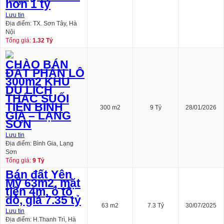
hơn 1 tỷ
Lưu tin
Địa điểm: TX. Sơn Tây, Hà
Nội
Tổng giá:
1.32 Tỷ
CHÀO BÁN
ĐẤT PHÂN LÔ
300m2 KHU
DU LỊCH
THÁC SUỐI
TIÊN BÌNH
300 m2
9 Tỷ
28/01/2026
GIA – LẠNG
SƠN
Lưu tin
Địa điểm: Bình Gia, Lạng
Sơn
Tổng giá:
9 Tỷ
Bán đất Yên
Mỹ 63m2, mặt
tiền 4m, ô tô
đỗ, giá 7.35 tỷ
63 m2
7.3 Tỷ
30/07/2025
Lưu tin
Địa điểm: H.Thanh Trì, Hà