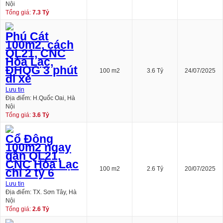
Nội
Tổng giá:
7.3 Tỷ
Phú Cát
100m2, cách
QL21, CNC
Hòa Lạc,
ĐHQG 3 phút
100 m2
3.6 Tỷ
24/07/2025
đi xe
Lưu tin
Địa điểm: H.Quốc Oai, Hà
Nội
Tổng giá:
3.6 Tỷ
Cổ Đông
100m2 ngay
gần QL21,
CNC Hòa Lạc
100 m2
2.6 Tỷ
20/07/2025
chỉ 2 tỷ 6
Lưu tin
Địa điểm: TX. Sơn Tây, Hà
Nội
Tổng giá:
2.6 Tỷ