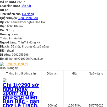
Mã tin BĐS:
76207
Loại hình BĐS:
Bán đất
Dự án:
Tỉnh/Thành phố:
Đà Nẵng
Quận/Huyện:
Ngũ Hành Sơn
Địa chỉ:
nam kì khởi nghĩa Hòa Hải
Diện tích:
104 m2
Giá:
3.3 Tỷ
Hướng:
Nam
Thông tin liên hệ
Người đăng:
TrầnThị Hồng Ký
Địa chỉ:
59 châu thượng văn,đà nẵng
Điện thoại:
Di động:
0901955596
Email:
hongky010196@gmail.com
TrầnThị Hồng Ký
BĐS tương tự
Thông tin bất động sản
Diện tích
Giá
Ngày đăng
Chỉ 1tỷ290 sở
hữu ngay
200m² đất ở
phường Điện
Bàn Bắc - gần
chợ Lệ Trạch,
200 m2
1290 Triệu
28/07/2026