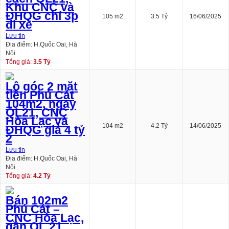
Khu CNC và
ĐHQG chỉ 3p
105 m2
3.5 Tỷ
16/06/2025
đi xe
Lưu tin
Địa điểm: H.Quốc Oai, Hà
Nội
Tổng giá:
3.5 Tỷ
Lô góc 2 mặt
tiền Phú Cát
104m2, ngay
QL21, CNC
Hòa Lạc và
104 m2
4.2 Tỷ
14/06/2025
ĐHQG giá 4 tỷ
2
Lưu tin
Địa điểm: H.Quốc Oai, Hà
Nội
Tổng giá:
4.2 Tỷ
Bán 102m2
Phú Cát –
CNC Hòa Lạc,
gần QL 21,