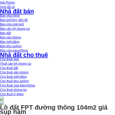
Hải Phòng
Xem tất cả
Nhà đất bán
Bán nhà riêng
Bán biệt thự, liền kề
Bán nhà mặt phố
Bán căn hộ chung cư
Bán đất
Bán văn phòng
Bán mặt bằng
Bán kho xưởng
Bán cửa hàng/Shop
Nhà đất cho thuê
Cho thuê nhà
Thuê căn hộ chung cư
Cho thuê đất
Cho thuê văn phòng
Cho thuê mặt bằng
Cho thuê kho xưởng
Cho thuê cửa hàng/Shop
Cho thuê phòng trọ
Cho thuê ở ghép
Lô đất FPT đường thông 104m2 giá
sụp hầm