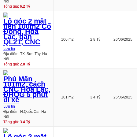
Nội
Tổng giá:
6.2 Tỷ
Lô góc 2 mặt
tiền 100m2 Cổ
Đông, Hòa
Lạc, gần
100 m2
2.8 Tỷ
26/06/2025
QL21, CNC
Lưu tin
Địa điểm: TX. Sơn Tây, Hà
Nội
Tổng giá:
2.8 Tỷ
Phú Mãn
101m2, cách
CNC Hòa Lạc,
ĐHQG 5 phút
101 m2
3.4 Tỷ
25/06/2025
đi xe
Lưu tin
Địa điểm: H.Quốc Oai, Hà
Nội
Tổng giá:
3.4 Tỷ
Lô góc 2 mặt