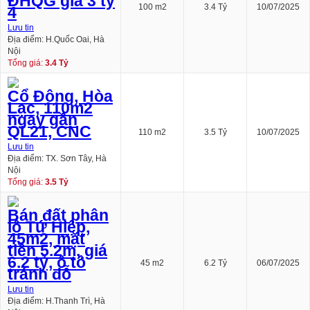
ĐHQG giá 3 tỷ
100 m2
3.4 Tỷ
10/07/2025
4
Lưu tin
Địa điểm: H.Quốc Oai, Hà
Nội
Tổng giá:
3.4 Tỷ
Cổ Đông, Hòa
Lạc, 110m2
ngay gần
QL21, CNC
110 m2
3.5 Tỷ
10/07/2025
Lưu tin
Địa điểm: TX. Sơn Tây, Hà
Nội
Tổng giá:
3.5 Tỷ
Bán đất phân
lô Tứ Hiệp,
45m2, mặt
tiền 5.2m, giá
6.2 tỷ, ô tô
45 m2
6.2 Tỷ
06/07/2025
tránh đỗ
Lưu tin
Địa điểm: H.Thanh Trì, Hà