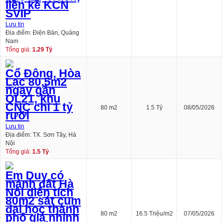
liền kề KCN
SVIP
Lưu tin
Địa điểm: Điện Bàn, Quảng
Nam
Tổng giá:
1.29 Tỷ
Cổ Đông, Hòa
Lạc 80,5m2
ngay gần
QL21, khu
CNC chỉ 1 tỷ
80 m2
1.5 Tỷ
08/05/2026
rưỡi
Lưu tin
Địa điểm: TX. Sơn Tây, Hà
Nội
Tổng giá:
1.5 Tỷ
Em Duy có
mảnh đất Hà
Nội diện tích
80m2 sát cụm
đại học thành
80 m2
16.5 Triệu/m2
07/05/2026
phố giá nhỉnh