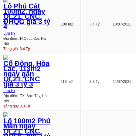
Lô Phú Cát
100m2, ngay
QL21, CNC,
ĐHQG giá 3 tỷ
100 m2
3.4 Tỷ
18/07/2025
4
Lưu tin
Địa điểm: H.Quốc Oai, Hà
Nội
Tổng giá:
3.4 Tỷ
Cổ Đông, Hòa
Lạc, 113m2
ngay gần
QL21, CNC
113 m2
3.3 Tỷ
11/07/2025
giá 3 tỷ 3
Lưu tin
Địa điểm: TX. Sơn Tây, Hà
Nội
Tổng giá:
3.3 Tỷ
Lô 100m2 Phú
Mãn ngay
QL21, CNC,