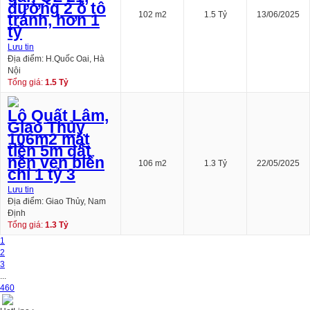
đường 2 ô tô
102 m2
1.5 Tỷ
13/06/2025
tránh, hơn 1
tỷ
Lưu tin
Địa điểm: H.Quốc Oai, Hà
Nội
Tổng giá:
1.5 Tỷ
Lô Quất Lâm,
Giao Thủy
106m2 mặt
tiền 5m đất
nền ven biển
106 m2
1.3 Tỷ
22/05/2025
chỉ 1 tỷ 3
Lưu tin
Địa điểm: Giao Thủy, Nam
Định
Tổng giá:
1.3 Tỷ
1
2
3
...
460