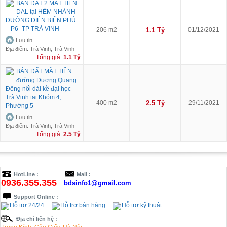
BÁN ĐẤT 2 MẶT TIỀN
DAL tại HẺM NHÁNH
ĐƯỜNG ĐIỆN BIÊN PHỦ
– P6- TP TRÀ VINH
206 m2
1.1 Tỷ
01/12/2021
Lưu tin
Địa điểm: Trà Vinh, Trà Vinh
Tổng giá:
1.1 Tỷ
BÁN ĐẤT MẶT TIỀN
đường Dương Quang
Đông nối dài kề đại học
Trà Vinh tại Khóm 4,
400 m2
2.5 Tỷ
29/11/2021
Phường 5
Lưu tin
Địa điểm: Trà Vinh, Trà Vinh
Tổng giá:
2.5 Tỷ
HotLine :
Mail :
0936.355.355
bdsinfo1@gmail.com
Support Online :
Hỗ trợ 24/24
Hỗ trợ bán hàng
Hỗ trợ kỹ thuật
Địa chỉ liên hệ :