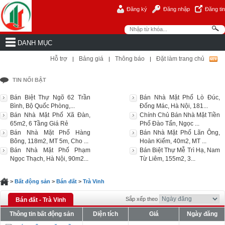
Đăng ký
Đăng nhập
Đăng tin
DANH MỤC
Hỗ trợ
Bảng giá
Thông báo
Đặt làm trang chủ
|
|
|
TIN NỔI BẬT
Bán Biệt Thự Ngõ 62 Trần
Bán Nhà Mặt Phố Lò Đúc,
Bình, Bộ Quốc Phòng,...
Đống Mác, Hà Nội, 181...
Bán Nhà Mặt Phố Xã Đàn,
Chính Chủ Bán Nhà Mặt Tiền
65m2, 6 Tầng Giá Rẻ
Phố Đào Tấn, Ngọc ...
Bán Nhà Mặt Phố Hàng
Bán Nhà Mặt Phố Lãn Ông,
Bông, 118m2, MT 5m, Cho ...
Hoàn Kiếm, 40m2, MT ...
Bán Nhà Mặt Phố Phạm
Bán Biệt Thự Mễ Trì Hạ, Nam
Ngọc Thạch, Hà Nội, 90m2...
Từ Liêm, 155m2, 3...
>
Bất động sản
>
Bán đất
>
Trà Vinh
Sắp xếp theo
Bán đất - Trà Vinh
Thông tin bất động sản
Diện tích
Giá
Ngày đăng