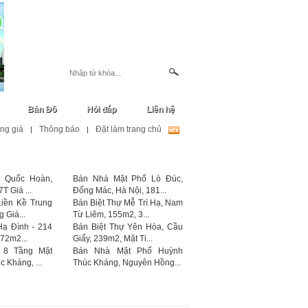
Đăng ký
Đăng nhập
Đăng tin
Bản Đồ
Hỏi đáp
Liên hệ
ng giá
Thông báo
Đặt làm trang chủ
|
|
 Quốc Hoàn,
Bán Nhà Mặt Phố Lò Đúc,
T Giá ...
Đống Mác, Hà Nội, 181...
Liền Kề Trung
Bán Biệt Thự Mễ Trì Hạ, Nam
 Giá...
Từ Liêm, 155m2, 3...
Hạ Đình - 214
Bán Biệt Thự Yên Hòa, Cầu
72m2...
Giấy, 239m2, Mặt Ti...
 8 Tầng Mặt
Bán Nhà Mặt Phố Huỳnh
 Kháng, ...
Thúc Kháng, Nguyên Hồng...