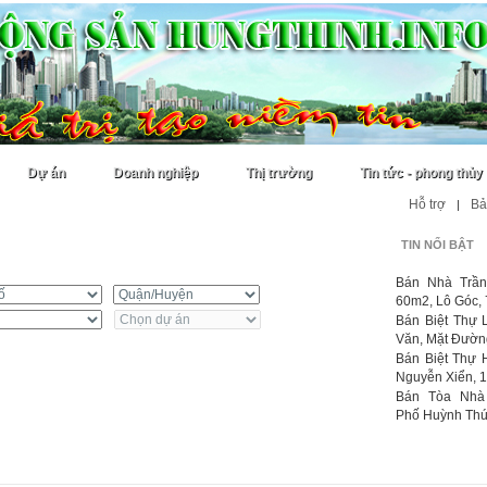
Dự án
Doanh nghiệp
Thị trường
Tin tức - phong thủy
Hỗ trợ
Bả
|
TIN NỔI BẬT
uê
Bán Nhà Trần
60m2, Lô Góc, 7
Bán Biệt Thự 
Văn, Mặt Đường
Bán Biệt Thự 
Nguyễn Xiển, 1
Bán Tòa Nhà
Phố Huỳnh Thúc