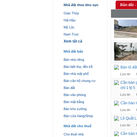
Bán đất -
Nhà đất theo khu vực
Giao Thủy
Hải Hậu
Mỹ Lộc
Nam Trực
Xem tất cả
Nhà đất bán
Bán nhà riêng
Bán biệt thự, liền kề
Bán lô đấ
Bán nhà mặt phố
Lưu tin
Bán căn hộ chung cư
Cần bán g
chỉ 1 tỷ 5
Bán đất
Lưu tin
Bán văn phòng
Bán mặt bằng
Cần bán l
Bán kho xưởng
Lưu tin
Bán cửa hàng/Shop
Lô Quất L
Lưu tin
Nhà đất cho thuê
Cần bán l
Cho thuê nhà