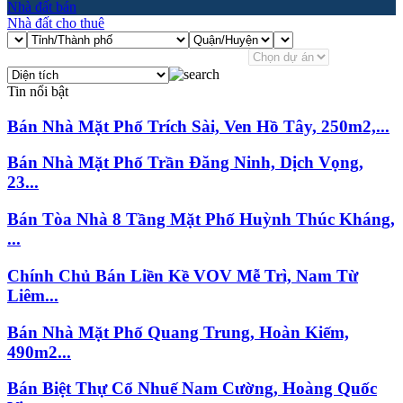
Nhà đất bán
Nhà đất cho thuê
Tin nổi bật
Bán Nhà Mặt Phố Trích Sài, Ven Hồ Tây, 250m2,...
Bán Nhà Mặt Phố Trần Đăng Ninh, Dịch Vọng,
23...
Bán Tòa Nhà 8 Tầng Mặt Phố Huỳnh Thúc Kháng,
...
Chính Chủ Bán Liền Kề VOV Mễ Trì, Nam Từ
Liêm...
Bán Nhà Mặt Phố Quang Trung, Hoàn Kiếm,
490m2...
Bán Biệt Thự Cổ Nhuế Nam Cường, Hoàng Quốc