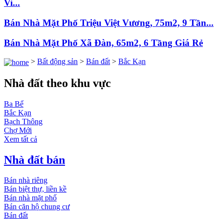
Vi...
Bán Nhà Mặt Phố Triệu Việt Vương, 75m2, 9 Tần...
Bán Nhà Mặt Phố Xã Đàn, 65m2, 6 Tầng Giá Rẻ
>
Bất động sản
>
Bán đất
>
Bắc Kạn
Nhà đất theo khu vực
Ba Bể
Bắc Kạn
Bạch Thông
Chợ Mới
Xem tất cả
Nhà đất bán
Bán nhà riêng
Bán biệt thự, liền kề
Bán nhà mặt phố
Bán căn hộ chung cư
Bán đất