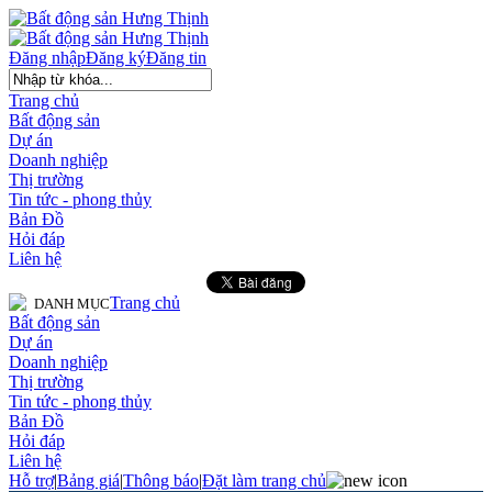
Đăng nhập
Đăng ký
Đăng tin
Trang chủ
Bất động sản
Dự án
Doanh nghiệp
Thị trường
Tin tức - phong thủy
Bản Đồ
Hỏi đáp
Liên hệ
Trang chủ
DANH MỤC
Bất động sản
Dự án
Doanh nghiệp
Thị trường
Tin tức - phong thủy
Bản Đồ
Hỏi đáp
Liên hệ
Hỗ trợ
|
Bảng giá
|
Thông báo
|
Đặt làm trang chủ