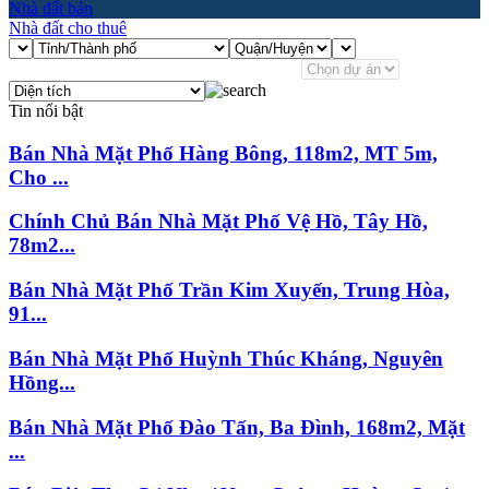
Nhà đất bán
Nhà đất cho thuê
Tin nổi bật
Bán Nhà Mặt Phố Hàng Bông, 118m2, MT 5m,
Cho ...
Chính Chủ Bán Nhà Mặt Phố Vệ Hồ, Tây Hồ,
78m2...
Bán Nhà Mặt Phố Trần Kim Xuyến, Trung Hòa,
91...
Bán Nhà Mặt Phố Huỳnh Thúc Kháng, Nguyên
Hồng...
Bán Nhà Mặt Phố Đào Tấn, Ba Đình, 168m2, Mặt
...