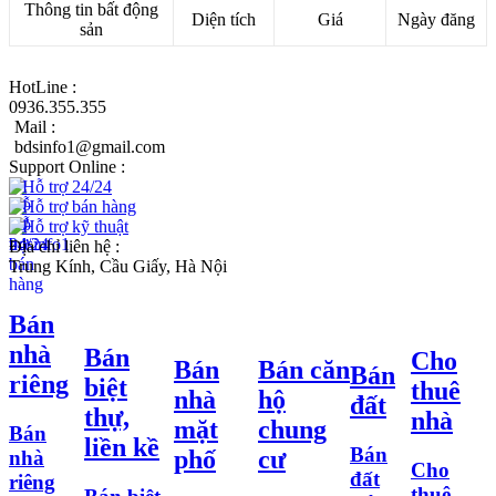
Thông tin bất động
Diện tích
Giá
Ngày đăng
sản
HotLine :
0936.355.355
Mail :
bdsinfo1@gmail.com
Support Online :
Hỗ trợ 24/24
Hỗ trợ bán hàng
Hỗ trợ kỹ thuật
Địa chỉ liên hệ :
Trung Kính, Cầu Giấy, Hà Nội
Bán
nhà
Bán
Cho
Bán
Bán căn
Bán
riêng
biệt
thuê
nhà
hộ
đất
thự,
nhà
mặt
chung
Bán
liền kề
Bán
phố
cư
nhà
Cho
đất
riêng
thuê