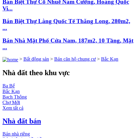
Bán Biệt Thự Cổ Nhuế Nam Cường, Hoàng Quốc
Vi...
Bán Biệt Thự Làng Quốc Tế Thăng Long, 280m2,
...
Bán Nhà Mặt Phố Cửa Nam, 187m2, 10 Tầng, Mặt
...
>
Bất động sản
>
Bán căn hộ chung cư
>
Bắc Kạn
Nhà đất theo khu vực
Ba Bể
Bắc Kạn
Bạch Thông
Chợ Mới
Xem tất cả
Nhà đất bán
Bán nhà riêng