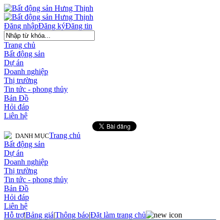
Đăng nhập
Đăng ký
Đăng tin
Trang chủ
Bất động sản
Dự án
Doanh nghiệp
Thị trường
Tin tức - phong thủy
Bản Đồ
Hỏi đáp
Liên hệ
Trang chủ
DANH MỤC
Bất động sản
Dự án
Doanh nghiệp
Thị trường
Tin tức - phong thủy
Bản Đồ
Hỏi đáp
Liên hệ
Hỗ trợ
|
Bảng giá
|
Thông báo
|
Đặt làm trang chủ