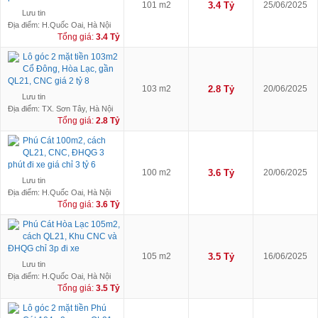
101 m2
3.4 Tỷ
25/06/2025
Lưu tin
Địa điểm: H.Quốc Oai, Hà Nội
Tổng giá:
3.4 Tỷ
Lô góc 2 mặt tiền 103m2
Cổ Đông, Hòa Lạc, gần
QL21, CNC giá 2 tỷ 8
103 m2
2.8 Tỷ
20/06/2025
Lưu tin
Địa điểm: TX. Sơn Tây, Hà Nội
Tổng giá:
2.8 Tỷ
Phú Cát 100m2, cách
QL21, CNC, ĐHQG 3
phút đi xe giá chỉ 3 tỷ 6
100 m2
3.6 Tỷ
20/06/2025
Lưu tin
Địa điểm: H.Quốc Oai, Hà Nội
Tổng giá:
3.6 Tỷ
Phú Cát Hòa Lạc 105m2,
cách QL21, Khu CNC và
ĐHQG chỉ 3p đi xe
105 m2
3.5 Tỷ
16/06/2025
Lưu tin
Địa điểm: H.Quốc Oai, Hà Nội
Tổng giá:
3.5 Tỷ
Lô góc 2 mặt tiền Phú