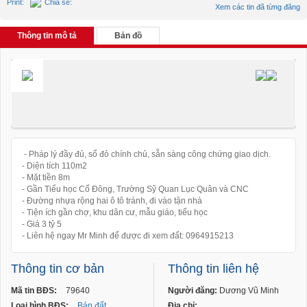
Print:
Chia sẻ:
Xem các tin đã từng đăng
Thông tin mô tả
Bản đồ
- Pháp lý đầy đủ, sổ đỏ chính chủ, sẵn sàng công chứng giao dịch.
- Diện tích 110m2
- Mặt tiền 8m
- Gần Tiểu học Cổ Đông, Trường Sỹ Quan Lục Quân và CNC
- Đường nhựa rộng hai ô tô tránh, đi vào tận nhà
- Tiện ích gần chợ, khu dân cư, mẫu giáo, tiểu học
- Giá 3 tỷ 5
- Liên hệ ngay Mr Minh để được đi xem đất: 0964915213
Thông tin cơ bản
Thông tin liên hệ
Mã tin BĐS:
79640
Người đăng:
Dương Vũ Minh
Loại hình BĐS:
Bán đất
Địa chỉ: