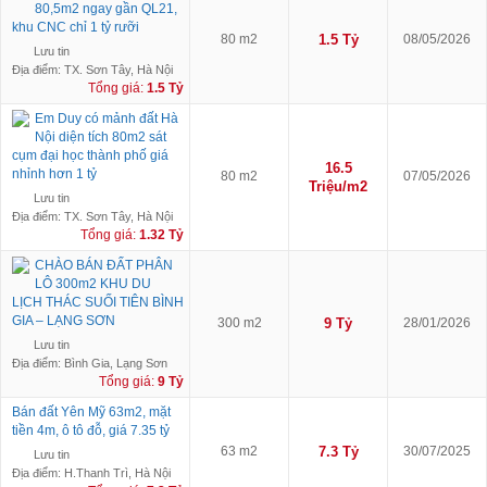
80,5m2 ngay gần QL21,
khu CNC chỉ 1 tỷ rưỡi
80 m2
1.5 Tỷ
08/05/2026
Lưu tin
Địa điểm: TX. Sơn Tây, Hà Nội
Tổng giá:
1.5 Tỷ
Em Duy có mảnh đất Hà
Nội diện tích 80m2 sát
cụm đại học thành phố giá
16.5
nhỉnh hơn 1 tỷ
80 m2
07/05/2026
Triệu/m2
Lưu tin
Địa điểm: TX. Sơn Tây, Hà Nội
Tổng giá:
1.32 Tỷ
CHÀO BÁN ĐẤT PHÂN
LÔ 300m2 KHU DU
LỊCH THÁC SUỐI TIÊN BÌNH
GIA – LẠNG SƠN
300 m2
9 Tỷ
28/01/2026
Lưu tin
Địa điểm: Bình Gia, Lạng Sơn
Tổng giá:
9 Tỷ
Bán đất Yên Mỹ 63m2, mặt
tiền 4m, ô tô đỗ, giá 7.35 tỷ
63 m2
7.3 Tỷ
30/07/2025
Lưu tin
Địa điểm: H.Thanh Trì, Hà Nội