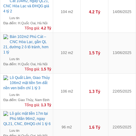
Cát 104m2, ngay QL21,
CNC Hòa Lạc và ĐHQG giá
4 tỷ 2
104 m2
4.2 Tỷ
14/06/2025
Lưu tin
Địa điểm: H.Quốc Oai, Hà Nội
Tổng giá:
4.2 Tỷ
Bán 102m2 Phú Cát –
CNC Hòa Lạc, gần QL
21, đường 2 ô tô tránh, hơn
1 tỷ
102 m2
1.5 Tỷ
13/06/2025
Lưu tin
Địa điểm: H.Quốc Oai, Hà Nội
Tổng giá:
1.5 Tỷ
Lô Quất Lâm, Giao Thủy
106m2 mặt tiền 5m đất
nền ven biển chỉ 1 tỷ 3
106 m2
1.3 Tỷ
22/05/2025
Lưu tin
Địa điểm: Giao Thủy, Nam Định
Tổng giá:
1.3 Tỷ
Lô góc mặt tiền 17m tại
Phú Mãn 96m2, ngay
QL21, CNC, ĐHQG chỉ 1 tỷ 6
96 m2
1.6 Tỷ
22/05/2025
Lưu tin
Địa điểm: H.Quốc Oai, Hà Nội