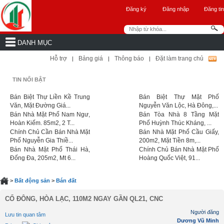
Đăng ký
Đăng nhập
Đăng tin
DANH MỤC
Hỗ trợ
Bảng giá
Thông báo
Đặt làm trang chủ
|
|
|
TIN NỔI BẬT
Bán Biệt Thự Liền Kề Trung
Bán Biệt Thự Mặt Phố
Văn, Mặt Đường Giá...
Nguyễn Văn Lộc, Hà Đông,...
Bán Nhà Mặt Phố Nam Ngư,
Bán Tòa Nhà 8 Tầng Mặt
Hoàn Kiếm. 85m2, 2 T...
Phố Huỳnh Thúc Kháng, ...
Chính Chủ Cần Bán Nhà Mặt
Bán Nhà Mặt Phố Cầu Giấy,
Phố Nguyễn Gia Thiề...
200m2, Mặt Tiền 8m,...
Bán Nhà Mặt Phố Thái Hà,
Chính Chủ Bán Nhà Mặt Phố
Đống Đa, 205m2, Mt 6...
Hoàng Quốc Việt, 91...
>
Bất động sản
>
Bán đất
CỔ ĐÔNG, HÒA LẠC, 110M2 NGAY GẦN QL21, CNC
Người đăng
Lưu tin quan tâm
Dương Vũ Minh