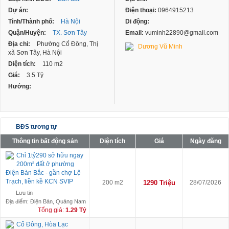
Dự án:
Điện thoại:
0964915213
Tỉnh/Thành phố:
Hà Nội
Di động:
Quận/Huyện:
TX. Sơn Tây
Email:
vuminh22890@gmail.com
Địa chỉ:
Phường Cổ Đông, Thị
Dương Vũ Minh
xã Sơn Tây, Hà Nội
Diện tích:
110 m2
Giá:
3.5 Tỷ
Hướng:
BĐS tương tự
Thông tin bất động sản
Diện tích
Giá
Ngày đăng
Chỉ 1tỷ290 sở hữu ngay
200m² đất ở phường
Điện Bàn Bắc - gần chợ Lệ
Trạch, liền kề KCN SVIP
200 m2
1290 Triệu
28/07/2026
Lưu tin
Địa điểm: Điện Bàn, Quảng Nam
Tổng giá:
1.29 Tỷ
Cổ Đông, Hòa Lạc