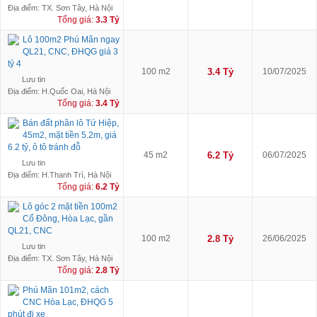
Địa điểm: TX. Sơn Tây, Hà Nội
Tổng giá:
3.3 Tỷ
Lô 100m2 Phú Mãn ngay
QL21, CNC, ĐHQG giá 3
tỷ 4
100 m2
3.4 Tỷ
10/07/2025
Lưu tin
Địa điểm: H.Quốc Oai, Hà Nội
Tổng giá:
3.4 Tỷ
Bán đất phân lô Tứ Hiệp,
45m2, mặt tiền 5.2m, giá
6.2 tỷ, ô tô tránh đỗ
45 m2
6.2 Tỷ
06/07/2025
Lưu tin
Địa điểm: H.Thanh Trì, Hà Nội
Tổng giá:
6.2 Tỷ
Lô góc 2 mặt tiền 100m2
Cổ Đông, Hòa Lạc, gần
QL21, CNC
100 m2
2.8 Tỷ
26/06/2025
Lưu tin
Địa điểm: TX. Sơn Tây, Hà Nội
Tổng giá:
2.8 Tỷ
Phú Mãn 101m2, cách
CNC Hòa Lạc, ĐHQG 5
phút đi xe