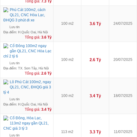
Tổng giá:
7.3 Tỷ
Phú Cát 100m2, cách
QL21, CNC Hòa Lạc,
ĐHQG 3 phút đi xe
100 m2
3.6 Tỷ
24/07/2025
Lưu tin
Địa điểm: H.Quốc Oai, Hà Nội
Tổng giá:
3.6 Tỷ
Cổ Đông 100m2 ngay
gần QL21, CNC Hòa Lạc
chỉ 2 tỷ 6
100 m2
2.6 Tỷ
20/07/2025
Lưu tin
Địa điểm: TX. Sơn Tây, Hà Nội
Tổng giá:
2.6 Tỷ
Lô Phú Cát 100m2, ngay
QL21, CNC, ĐHQG giá 3
tỷ 4
100 m2
3.4 Tỷ
18/07/2025
Lưu tin
Địa điểm: H.Quốc Oai, Hà Nội
Tổng giá:
3.4 Tỷ
Cổ Đông, Hòa Lạc,
113m2 ngay gần QL21,
CNC giá 3 tỷ 3
113 m2
3.3 Tỷ
11/07/2025
Lưu tin