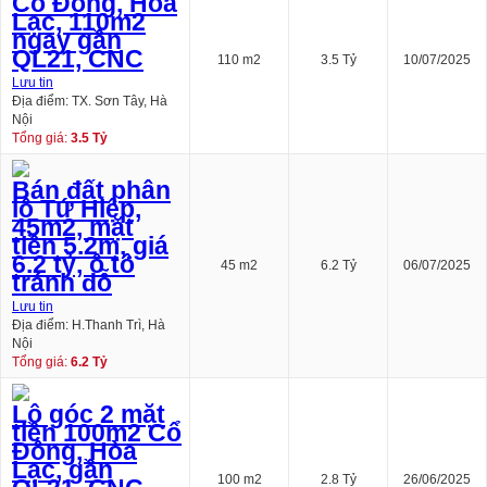
Cổ Đông, Hòa
Lạc, 110m2
ngay gần
QL21, CNC
110 m2
3.5 Tỷ
10/07/2025
Lưu tin
Địa điểm: TX. Sơn Tây, Hà
Nội
Tổng giá:
3.5 Tỷ
Bán đất phân
lô Tứ Hiệp,
45m2, mặt
tiền 5.2m, giá
6.2 tỷ, ô tô
45 m2
6.2 Tỷ
06/07/2025
tránh đỗ
Lưu tin
Địa điểm: H.Thanh Trì, Hà
Nội
Tổng giá:
6.2 Tỷ
Lô góc 2 mặt
tiền 100m2 Cổ
Đông, Hòa
Lạc, gần
100 m2
2.8 Tỷ
26/06/2025