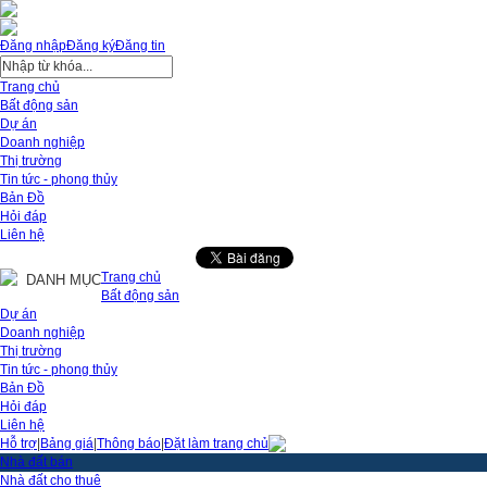
Đăng nhập
Đăng ký
Đăng tin
Trang chủ
Bất động sản
Dự án
Doanh nghiệp
Thị trường
Tin tức - phong thủy
Bản Đồ
Hỏi đáp
Liên hệ
Trang chủ
DANH MỤC
Bất động sản
Dự án
Doanh nghiệp
Thị trường
Tin tức - phong thủy
Bản Đồ
Hỏi đáp
Liên hệ
Hỗ trợ
|
Bảng giá
|
Thông báo
|
Đặt làm trang chủ
Nhà đất bán
Nhà đất cho thuê