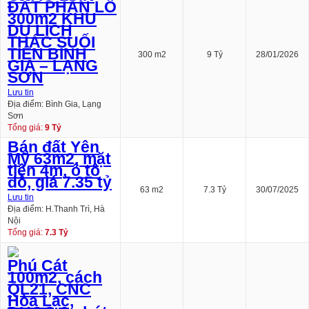
ĐẤT PHÂN LÔ
300m2 KHU
DU LỊCH
THÁC SUỐI
TIÊN BÌNH
300 m2
9 Tỷ
28/01/2026
GIA – LẠNG
SƠN
Lưu tin
Địa điểm: Bình Gia, Lạng
Sơn
Tổng giá:
9 Tỷ
Bán đất Yên
Mỹ 63m2, mặt
tiền 4m, ô tô
đỗ, giá 7.35 tỷ
63 m2
7.3 Tỷ
30/07/2025
Lưu tin
Địa điểm: H.Thanh Trì, Hà
Nội
Tổng giá:
7.3 Tỷ
Phú Cát
100m2, cách
QL21, CNC
Hòa Lạc,