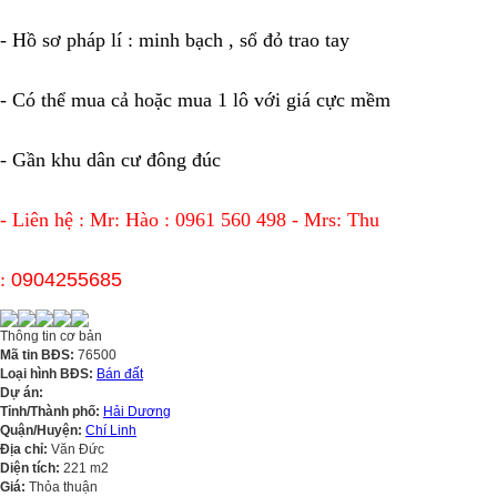
-
Hồ sơ pháp lí : minh bạch , sổ đỏ trao tay
-
Có thể mua cả hoặc mua 1 lô với giá cực mềm
-
Gần khu dân cư đông đúc
-
Liên hệ : Mr: Hào : 0961 560 498 - Mrs: Thu
:
0904255685
Thông tin cơ bản
Mã tin BĐS:
76500
Loại hình BĐS:
Bán đất
Dự án:
Tỉnh/Thành phố:
Hải Dương
Quận/Huyện:
Chí Linh
Địa chỉ:
Văn Đức
Diện tích:
221 m2
Giá:
Thỏa thuận