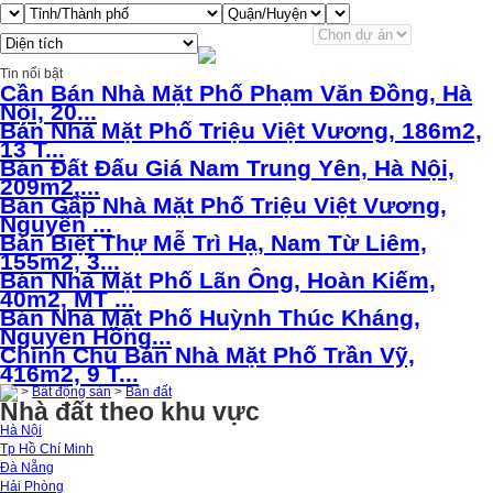
Tin nổi bật
Cần Bán Nhà Mặt Phố Phạm Văn Đồng, Hà
Nội, 20...
Bán Nhà Mặt Phố Triệu Việt Vương, 186m2,
13 T...
Bán Đất Đấu Giá Nam Trung Yên, Hà Nội,
209m2,...
Bán Gấp Nhà Mặt Phố Triệu Việt Vương,
Nguyễn ...
Bán Biệt Thự Mễ Trì Hạ, Nam Từ Liêm,
155m2, 3...
Bán Nhà Mặt Phố Lãn Ông, Hoàn Kiếm,
40m2, MT ...
Bán Nhà Mặt Phố Huỳnh Thúc Kháng,
Nguyên Hồng...
Chính Chủ Bán Nhà Mặt Phố Trần Vỹ,
416m2, 9 T...
>
Bất động sản
>
Bán đất
Nhà đất theo khu vực
Hà Nội
Tp Hồ Chí Minh
Đà Nẵng
Hải Phòng