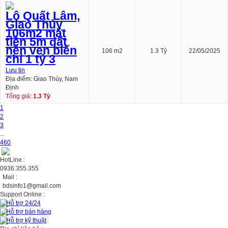
Lô Quất Lâm,
Giao Thủy
106m2 mặt
tiền 5m đất
nền ven biển
106 m2
1.3 Tỷ
22/05/2025
chỉ 1 tỷ 3
Lưu tin
Địa điểm: Giao Thủy, Nam
Định
Tổng giá:
1.3 Tỷ
1
2
3
...
460
HotLine :
0936.355.355
Mail :
bdsinfo1@gmail.com
Support Online :
Hỗ trợ 24/24
Hỗ trợ bán hàng
Hỗ trợ kỹ thuật