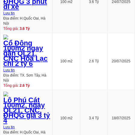
ĐHQG 3 phút
100 m2
3.6 Tỷ
24/07/2025
đi xe
Lưu tin
Địa điểm: H.Quốc Oai, Hà
Nội
Tổng giá:
3.6 Tỷ
Cổ Đông
100m2 ngay
gần QL21,
CNC Hòa Lạc
100 m2
2.6 Tỷ
20/07/2025
chỉ 2 tỷ 6
Lưu tin
Địa điểm: TX. Sơn Tây, Hà
Nội
Tổng giá:
2.6 Tỷ
Lô Phú Cát
100m2, ngay
QL21, CNC,
ĐHQG giá 3 tỷ
100 m2
3.4 Tỷ
18/07/2025
4
Lưu tin
Địa điểm: H.Quốc Oai, Hà