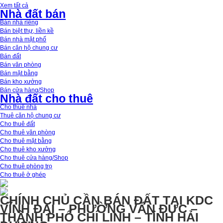
Xem tất cả
Nhà đất bán
Bán nhà riêng
Bán biệt thự, liền kề
Bán nhà mặt phố
Bán căn hộ chung cư
Bán đất
Bán văn phòng
Bán mặt bằng
Bán kho xưởng
Bán cửa hàng/Shop
Nhà đất cho thuê
Cho thuê nhà
Thuê căn hộ chung cư
Cho thuê đất
Cho thuê văn phòng
Cho thuê mặt bằng
Cho thuê kho xưởng
Cho thuê cửa hàng/Shop
Cho thuê phòng trọ
Cho thuê ở ghép
CHÍNH CHỦ CẦN BÁN ĐẤT TẠI KDC
VĨNH ĐẠI – PHƯỜNG VĂN ĐỨC –
THÀNH PHỐ CHÍ LINH – TỈNH HẢI