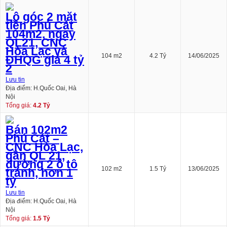
Lô góc 2 mặt
tiền Phú Cát
104m2, ngay
QL21, CNC
Hòa Lạc và
104 m2
4.2 Tỷ
14/06/2025
ĐHQG giá 4 tỷ
2
Lưu tin
Địa điểm: H.Quốc Oai, Hà
Nội
Tổng giá:
4.2 Tỷ
Bán 102m2
Phú Cát –
CNC Hòa Lạc,
gần QL 21,
đường 2 ô tô
102 m2
1.5 Tỷ
13/06/2025
tránh, hơn 1
tỷ
Lưu tin
Địa điểm: H.Quốc Oai, Hà
Nội
Tổng giá:
1.5 Tỷ