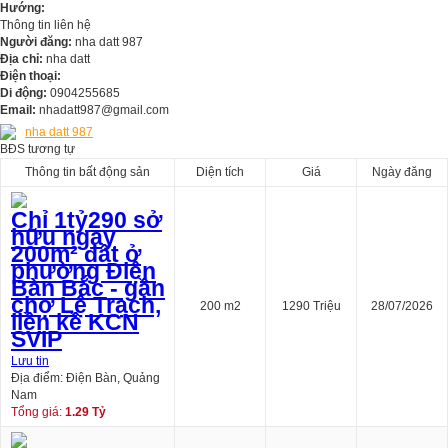
Hướng:
Thông tin liên hệ
Người đăng:
nha datt 987
Địa chỉ:
nha datt
Điện thoại:
Di động:
0904255685
Email:
nhadatt987@gmail.com
nha datt 987
BĐS tương tự
Thông tin bất động sản
Diện tích
Giá
Ngày đăng
Chỉ 1tỷ290 sở
hữu ngay
200m² đất ở
phường Điện
Bàn Bắc - gần
chợ Lệ Trạch,
200 m2
1290 Triệu
28/07/2026
liền kề KCN
SVIP
Lưu tin
Địa điểm: Điện Bàn, Quảng
Nam
Tổng giá:
1.29 Tỷ