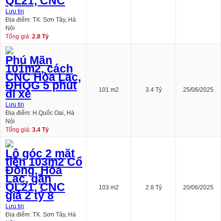
QL21, CNC
Lưu tin
Địa điểm: TX. Sơn Tây, Hà
Nội
Tổng giá:
2.8 Tỷ
Phú Mãn
101m2, cách
CNC Hòa Lạc,
ĐHQG 5 phút
101 m2
3.4 Tỷ
25/06/2025
đi xe
Lưu tin
Địa điểm: H.Quốc Oai, Hà
Nội
Tổng giá:
3.4 Tỷ
Lô góc 2 mặt
tiền 103m2 Cổ
Đông, Hòa
Lạc, gần
QL21, CNC
103 m2
2.8 Tỷ
20/06/2025
giá 2 tỷ 8
Lưu tin
Địa điểm: TX. Sơn Tây, Hà