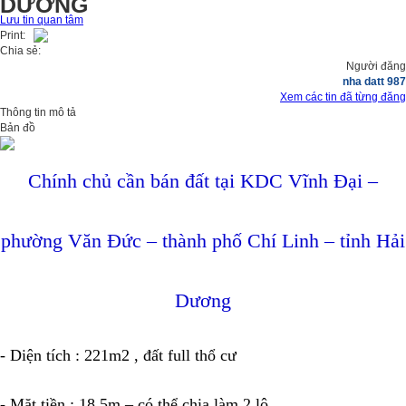
DƯƠNG
Lưu tin quan tâm
Print:
Chia sẻ:
Người đăng
nha datt 987
Xem các tin đã từng đăng
Thông tin mô tả
Bản đồ
Chính chủ cần bán đất tại KDC Vĩnh Đại –
phường Văn Đức – thành phố Chí Linh – tỉnh Hải
Dương
-
Diện tích : 221m2 , đất full thổ cư
-
Mặt tiền : 18,5m – có thể chia làm 2 lô