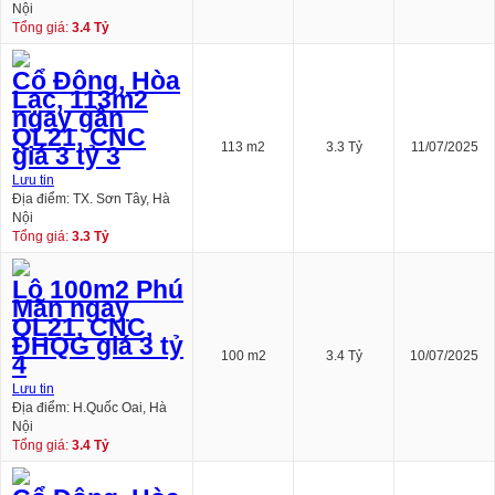
Nội
Tổng giá:
3.4 Tỷ
Cổ Đông, Hòa
Lạc, 113m2
ngay gần
QL21, CNC
113 m2
3.3 Tỷ
11/07/2025
giá 3 tỷ 3
Lưu tin
Địa điểm: TX. Sơn Tây, Hà
Nội
Tổng giá:
3.3 Tỷ
Lô 100m2 Phú
Mãn ngay
QL21, CNC,
ĐHQG giá 3 tỷ
100 m2
3.4 Tỷ
10/07/2025
4
Lưu tin
Địa điểm: H.Quốc Oai, Hà
Nội
Tổng giá:
3.4 Tỷ