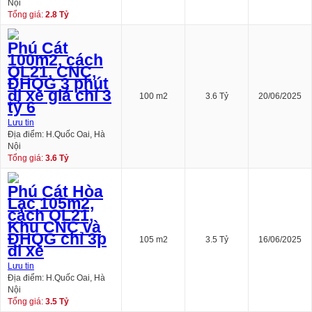
Nội
Tổng giá:
2.8 Tỷ
Phú Cát
100m2, cách
QL21, CNC,
ĐHQG 3 phút
đi xe giá chỉ 3
100 m2
3.6 Tỷ
20/06/2025
tỷ 6
Lưu tin
Địa điểm: H.Quốc Oai, Hà
Nội
Tổng giá:
3.6 Tỷ
Phú Cát Hòa
Lạc 105m2,
cách QL21,
Khu CNC và
ĐHQG chỉ 3p
105 m2
3.5 Tỷ
16/06/2025
đi xe
Lưu tin
Địa điểm: H.Quốc Oai, Hà
Nội
Tổng giá:
3.5 Tỷ