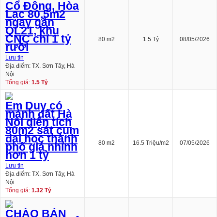
Cổ Đông, Hòa
Lạc 80,5m2
ngay gần
QL21, khu
CNC chỉ 1 tỷ
80 m2
1.5 Tỷ
08/05/2026
rưỡi
Lưu tin
Địa điểm: TX. Sơn Tây, Hà
Nội
Tổng giá:
1.5 Tỷ
Em Duy có
mảnh đất Hà
Nội diện tích
80m2 sát cụm
đại học thành
80 m2
16.5 Triệu/m2
07/05/2026
phố giá nhỉnh
hơn 1 tỷ
Lưu tin
Địa điểm: TX. Sơn Tây, Hà
Nội
Tổng giá:
1.32 Tỷ
CHÀO BÁN