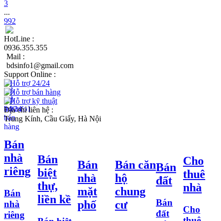
3
...
992
HotLine :
0936.355.355
Mail :
bdsinfo1@gmail.com
Support Online :
Hỗ trợ 24/24
Hỗ trợ bán hàng
Hỗ trợ kỹ thuật
Địa chỉ liên hệ :
Trung Kính, Cầu Giấy, Hà Nội
Bán
nhà
Bán
Cho
Bán
Bán căn
Bán
riêng
biệt
thuê
nhà
hộ
đất
thự,
nhà
mặt
chung
Bán
liền kề
Bán
phố
cư
nhà
Cho
đất
riêng
thuê