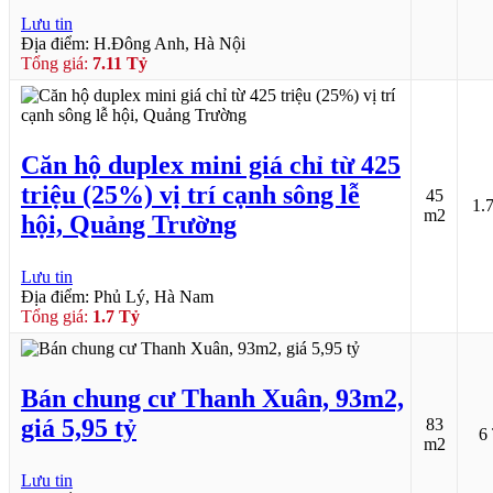
Lưu tin
Địa điểm: H.Đông Anh, Hà Nội
Tổng giá:
7.11 Tỷ
Căn hộ duplex mini giá chỉ từ 425
triệu (25%) vị trí cạnh sông lễ
45
1.
m2
hội, Quảng Trường
Lưu tin
Địa điểm: Phủ Lý, Hà Nam
Tổng giá:
1.7 Tỷ
Bán chung cư Thanh Xuân, 93m2,
giá 5,95 tỷ
83
6
m2
Lưu tin