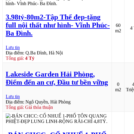
3.98tỷ-80m2-Tập Thể đẹp-tặng
full nội thất như hình- Vĩnh Phúc-
60
4
m2
Ba Đình.
Lưu tin
Địa điểm: Q.Ba Đình, Hà Nội
Tổng giá:
4 Tỷ
Lakeside Garden Hải Phòng,
Điểm đến an cư, Đầu tư bền vững
0
m2
Tri
Lưu tin
Địa điểm: Ngô Quyền, Hải Phòng
Tổng giá: Giá thỏa thuận