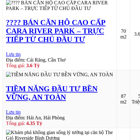
???? BÁN CĂN HỘ CAO CẤP
CARA RIVER PARK – TRỰC
70
3.
m2
TIẾP TỪ CHỦ ĐẦU TƯ
Lưu tin
Địa điểm: Cái Răng, Cần Thơ
Tổng giá:
3.6 Tỷ
TIỀM NĂNG ĐẦU TƯ BỀN
VỮNG, AN TOÀN
87
m2
Tri
Lưu tin
Địa điểm: Hải An, Hải Phòng
Tổng giá:
4.35 Tỷ