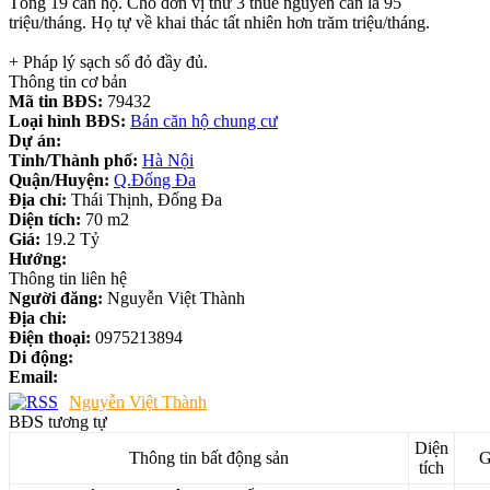
Tổng 19 căn hộ. Cho đơn vị thứ 3 thuê nguyên căn là 95
triệu/tháng. Họ tự về khai thác tất nhiên hơn trăm triệu/tháng.
+ Pháp lý sạch sổ đỏ đầy đủ.
Thông tin cơ bản
Mã tin BĐS:
79432
Loại hình BĐS:
Bán căn hộ chung cư
Dự án:
Tỉnh/Thành phố:
Hà Nội
Quận/Huyện:
Q.Đống Đa
Địa chỉ:
Thái Thịnh, Đống Đa
Diện tích:
70 m2
Giá:
19.2 Tỷ
Hướng:
Thông tin liên hệ
Người đăng:
Nguyễn Việt Thành
Địa chỉ:
Điện thoại:
0975213894
Di động:
Email:
Nguyễn Việt Thành
BĐS tương tự
Diện
Thông tin bất động sản
G
tích