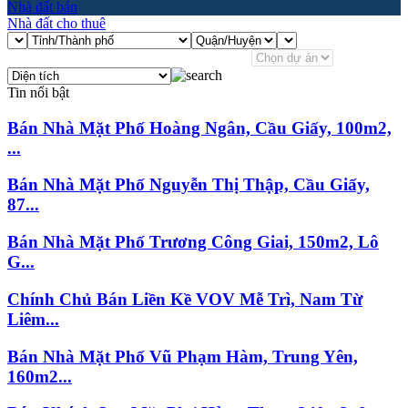
Nhà đất bán
Nhà đất cho thuê
Tin nổi bật
Bán Nhà Mặt Phố Hoàng Ngân, Cầu Giấy, 100m2,
...
Bán Nhà Mặt Phố Nguyễn Thị Thập, Cầu Giấy,
87...
Bán Nhà Mặt Phố Trương Công Giai, 150m2, Lô
G...
Chính Chủ Bán Liền Kề VOV Mễ Trì, Nam Từ
Liêm...
Bán Nhà Mặt Phố Vũ Phạm Hàm, Trung Yên,
160m2...