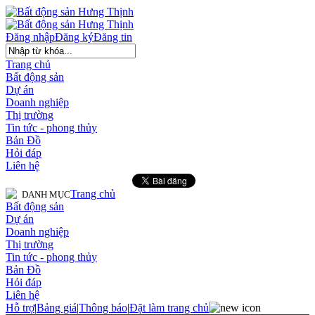
Đăng nhập
Đăng ký
Đăng tin
Trang chủ
Bất động sản
Dự án
Doanh nghiệp
Thị trường
Tin tức - phong thủy
Bản Đồ
Hỏi đáp
Liên hệ
Trang chủ
DANH MỤC
Bất động sản
Dự án
Doanh nghiệp
Thị trường
Tin tức - phong thủy
Bản Đồ
Hỏi đáp
Liên hệ
Hỗ trợ
|
Bảng giá
|
Thông báo
|
Đặt làm trang chủ