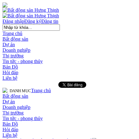
Đăng nhập
Đăng ký
Đăng tin
Trang chủ
Bất động sản
Dự án
Doanh nghiệp
Thị trường
Tin tức - phong thủy
Bản Đồ
Hỏi đáp
Liên hệ
Trang chủ
DANH MỤC
Bất động sản
Dự án
Doanh nghiệp
Thị trường
Tin tức - phong thủy
Bản Đồ
Hỏi đáp
Liên hệ