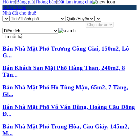
Hỗ trợ
|
Bảng giá
|
Thông báo
|
Đặt làm trang chủ
Nhà đất bán
Nhà đất cho thuê
Tin nổi bật
Bán Nhà Mặt Phố Trương Công Giai, 150m2, Lô
G...
Bán Khách Sạn Mặt Phố Hàng Than, 240m2, 8
Tần...
Bán Nhà Mặt Phố Hồ Tùng Mậu, 65m2, 7 Tầng,
Gi...
Bán Nhà Mặt Phố Võ Văn Dũng, Hoàng Cầu Đống
Đ...
Bán Nhà Mặt Phố Trung Hòa, Cầu Giấy, 145m2,
M...