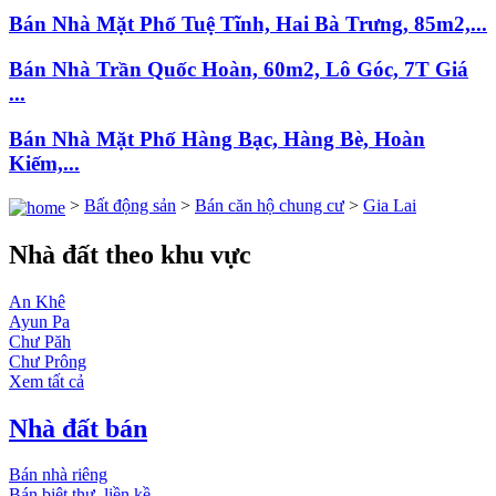
Bán Nhà Mặt Phố Tuệ Tĩnh, Hai Bà Trưng, 85m2,...
Bán Nhà Trần Quốc Hoàn, 60m2, Lô Góc, 7T Giá
...
Bán Nhà Mặt Phố Hàng Bạc, Hàng Bè, Hoàn
Kiếm,...
>
Bất động sản
>
Bán căn hộ chung cư
>
Gia Lai
Nhà đất theo khu vực
An Khê
Ayun Pa
Chư Păh
Chư Prông
Xem tất cả
Nhà đất bán
Bán nhà riêng
Bán biệt thự, liền kề