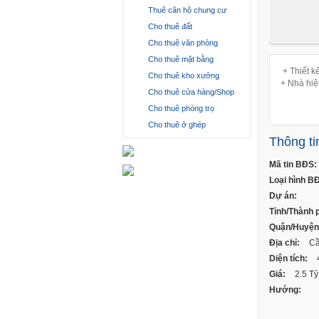
Thuê căn hộ chung cư
Cho thuê đất
Cho thuê văn phòng
Cho thuê mặt bằng
+ Thiết k
Cho thuê kho xưởng
+ Nhà 
Cho thuê cửa hàng/Shop
Cho thuê phòng trọ
Cho thuê ở ghép
Thông ti
Mã tin BĐS:
Loại hình B
Dự án:
Tỉnh/Thành 
Quận/Huyện
Địa chỉ:
Cầ
Diện tích:
Giá:
2.5 Tỷ
Hướng: