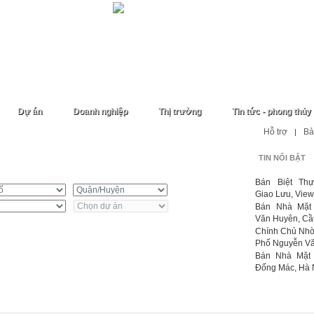
Dự án
Doanh nghiệp
Thị trường
Tin tức - phong thủy
Hỗ trợ
Bả
|
TIN NỔI BẬT
uê
Bán Biệt Th
Giao Lưu, View 
Bán Nhà Mặt
Văn Huyên, Cầu 
Chính Chủ Nhờ
Phố Nguyễn Văn
Bán Nhà Mặt 
Đống Mác, Hà N