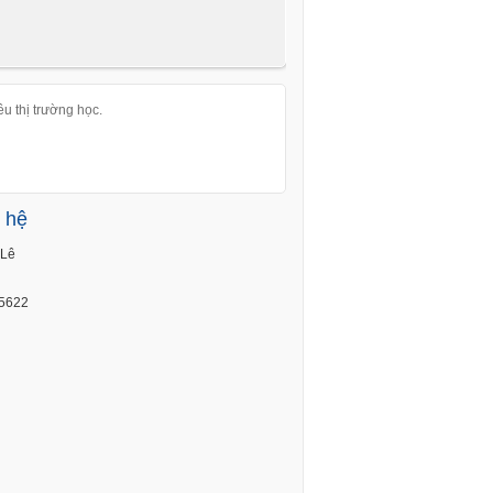
êu thị trường học.
ổn định.
n hệ
Lê
5622