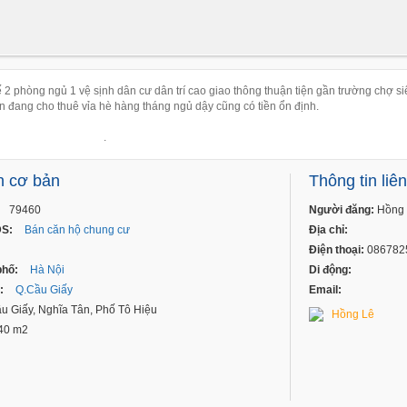
ế 2 phòng ngủ 1 vệ sịnh dân cư dân trí cao giao thông thuận tiện gần trường chợ si
hiện đang cho thuê vỉa hè hàng tháng ngủ dậy cũng có tiền 
.
n cơ bản
Thông tin liê
79460
Người đăng:
Hồng 
ĐS:
Bán căn hộ chung cư
Địa chỉ:
Điện thoại:
086782
phố:
Hà Nội
Di động:
:
Q.Cầu Giấy
Email:
u Giấy, Nghĩa Tân, Phố Tô Hiệu
Hồng Lê
40 m2