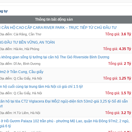
g tự
Thông tin bất động sản
N CĂN HỘ CAO CẤP CARA RIVER PARK – TRỰC TIẾP TỪ CHỦ ĐẦU TƯ
Tổng giá:
3.6 Tỷ
Địa điểm: Cái Răng, Cần Thơ
NG ĐẦU TƯ BỀN VỮNG, AN TOÀN
Tổng giá:
4.35 Tỷ
Địa điểm: Hải An, Hải Phòng
không gian sống lý tưởng tại căn hộ The Gió Riverside Bình Dương
Tổng giá:
2 Tỷ
Địa điểm: Dĩ An, Bình Dương
0m2 ở Trần Cung, Cầu giấy
Tổng giá:
1.25 Tỷ
Địa điểm: Q.Cầu Giấy, Hà Nội
 hộ cuối cùng tại trung tâm Hà Nội có giá chỉ 1.5 tỷ!
Tổng giá:
1.5 Tỷ
Địa điểm: Q.Cầu Giấy, Hà Nội
ăn hộ tại tòa CT2 Viglacera Đại Mỗ(2 ngủ)-diện tích 53m2-giá 3,25 tỷ-Sổ đỏ sẵn
!!
Tổng giá:
3.2 Tỷ
Địa điểm: H.Từ Liêm, Hà Nội
 ở Hồ Gươm Palaza 102 trần phú - phường Mộ Lao, quận Hà Đông 97m2, 2 ngủ,
giá 6 tỷ