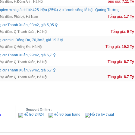
Tổng giá:
7.11 Tỷ
Địa điểm: H.Đông Anh, Hà Nội
plex mini giá chỉ từ 425 triệu (25%) vị trí cạnh sông lễ hội, Quảng Trường
Tổng giá:
1.7 Tỷ
Địa điểm: Phủ Lý, Hà Nam
 cư Thanh Xuân, 93m2, giá 5,95 tỷ
Tổng giá:
6 Tỷ
Địa điểm: Q.Thanh Xuân, Hà Nội
 cư mini Đống Đa, 70,3m2, giá 19,2 tỷ
Tổng giá:
19.2 Tỷ
Địa điểm: Q.Đống Đa, Hà Nội
 cư Thanh Xuân, 99m2, giá 6,7 tỷ
Tổng giá:
6.7 Tỷ
Địa điểm: Q.Thanh Xuân, Hà Nội
 cư Thanh Xuân, 99m2, giá 6,7 tỷ
Tổng giá:
6.7 Tỷ
Địa điểm: Q.Thanh Xuân, Hà Nội
Support Online :
m
Hỗ trợ 24/24
Hỗ trợ bán hàng
Hỗ trợ kỹ thuật