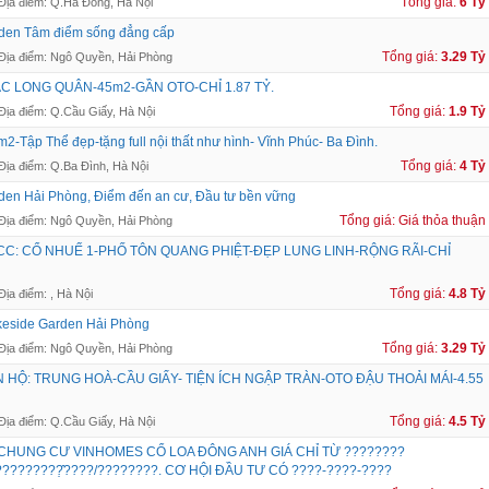
Tổng giá:
6 Tỷ
Địa điểm: Q.Hà Đông, Hà Nội
den Tâm điểm sống đẳng cấp
Tổng giá:
3.29 Tỷ
Địa điểm: Ngô Quyền, Hải Phòng
C LONG QUÂN-45m2-GẦN OTO-CHỈ 1.87 TỶ.
Tổng giá:
1.9 Tỷ
Địa điểm: Q.Cầu Giấy, Hà Nội
m2-Tập Thể đẹp-tặng full nội thất như hình- Vĩnh Phúc- Ba Đình.
Tổng giá:
4 Tỷ
Địa điểm: Q.Ba Đình, Hà Nội
den Hải Phòng, Điểm đến an cư, Đầu tư bền vững
Tổng giá: Giá thỏa thuận
Địa điểm: Ngô Quyền, Hải Phòng
CC: CỔ NHUẾ 1-PHỐ TÔN QUANG PHIỆT-ĐẸP LUNG LINH-RỘNG RÃI-CHỈ
Tổng giá:
4.8 Tỷ
Địa điểm: , Hà Nội
eside Garden Hải Phòng
Tổng giá:
3.29 Tỷ
Địa điểm: Ngô Quyền, Hải Phòng
 HỘ: TRUNG HOÀ-CẦU GIẤY- TIỆN ÍCH NGẬP TRÀN-OTO ĐẬU THOẢI MÁI-4.55
Tổng giá:
4.5 Tỷ
Địa điểm: Q.Cầu Giấy, Hà Nội
HUNG CƯ VINHOMES CỔ LOA ĐÔNG ANH GIÁ CHỈ TỪ ????????
????????̣̂????/????????. CƠ HỘI ĐẦU TƯ CÓ ????-????-????