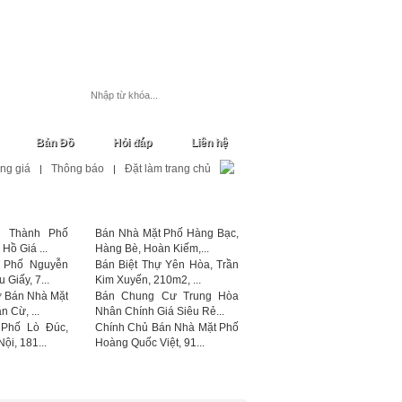
Đăng ký
Đăng nhập
Đăng tin
Bản Đồ
Hỏi đáp
Liên hệ
ng giá
Thông báo
Đặt làm trang chủ
|
|
ự Thành Phố
Bán Nhà Mặt Phố Hàng Bạc,
Hồ Giá ...
Hàng Bè, Hoàn Kiếm,...
 Phố Nguyễn
Bán Biệt Thự Yên Hòa, Trần
Giấy, 7...
Kim Xuyến, 210m2, ...
 Bán Nhà Mặt
Bán Chung Cư Trung Hòa
 Cừ, ...
Nhân Chính Giá Siêu Rẻ...
Phố Lò Đúc,
Chính Chủ Bán Nhà Mặt Phố
ội, 181...
Hoàng Quốc Việt, 91...