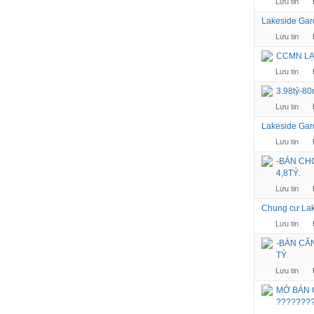
Lưu tin
Lakeside Gar
Lưu tin
CCMN LẠ
Lưu tin
3.98tỷ-80
Lưu tin
Lakeside Gar
Lưu tin
-BÁN CH
4,8TỶ.
Lưu tin
Chung cư Lak
Lưu tin
-BÁN CĂN
TỶ.
Lưu tin
MỞ BÁN C
????????