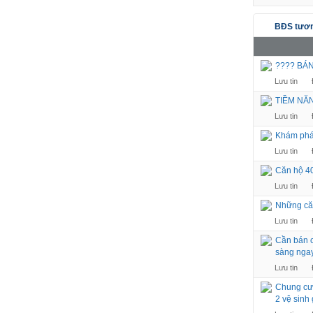
BĐS tươn
???? BÁ
Lưu tin
TIỀM NĂ
Lưu tin
Khám phá 
Lưu tin
Căn hộ 4
Lưu tin
Những căn
Lưu tin
Cần bán c
sàng ngay
Lưu tin
Chung cư
2 vệ sinh 