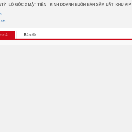
55TỶ- LÔ GÓC 2 MẶT TIỀN - KINH DOANH BUÔN BÁN SẦM UẤT- KHU VIP 
m
a sẻ:
mô tả
Bản đồ