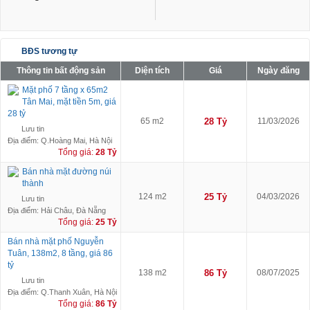
BĐS tương tự
Thông tin bất động sản
Diện tích
Giá
Ngày đăng
Mặt phố 7 tầng x 65m2
Tân Mai, mặt tiền 5m, giá
28 tỷ
65 m2
28 Tỷ
11/03/2026
Lưu tin
Địa điểm: Q.Hoàng Mai, Hà Nội
Tổng giá:
28 Tỷ
Bán nhà mặt đường núi
thành
124 m2
25 Tỷ
04/03/2026
Lưu tin
Địa điểm: Hải Châu, Đà Nẵng
Tổng giá:
25 Tỷ
Bán nhà mặt phố Nguyễn
Tuân, 138m2, 8 tầng, giá 86
tỷ
138 m2
86 Tỷ
08/07/2025
Lưu tin
Địa điểm: Q.Thanh Xuân, Hà Nội
Tổng giá:
86 Tỷ