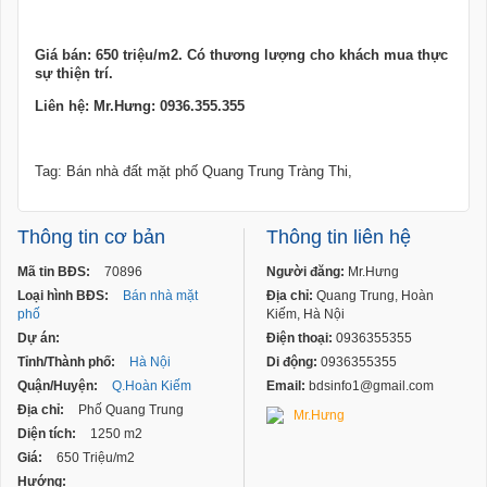
Giá bán: 650 triệu/m2. Có thương lượng cho khách mua thực
sự thiện trí.
Liên hệ: Mr.Hưng: 0936.355.355
Tag: Bán nhà đất mặt phố Quang Trung Tràng Thi,
Thông tin cơ bản
Thông tin liên hệ
Mã tin BĐS:
70896
Người đăng:
Mr.Hưng
Loại hình BĐS:
Bán nhà mặt
Địa chỉ:
Quang Trung, Hoàn
phố
Kiếm, Hà Nội
Dự án:
Điện thoại:
0936355355
Tỉnh/Thành phố:
Hà Nội
Di động:
0936355355
Quận/Huyện:
Q.Hoàn Kiếm
Email:
bdsinfo1@gmail.com
Địa chỉ:
Phố Quang Trung
Mr.Hưng
Diện tích:
1250 m2
Giá:
650 Triệu/m2
Hướng: