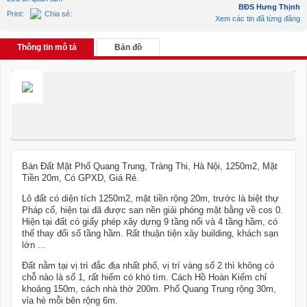
BĐS Hưng Thịnh
Print:
Chia sẻ:
Xem các tin đã từng đăng
Thông tin mô tả
Bản đồ
Bán Đất Mặt Phố Quang Trung, Tràng Thi, Hà Nội, 1250m2, Mặt
Tiền 20m, Có GPXD, Giá Rẻ.
Lô đất có diện tích 1250m2, mặt tiền rộng 20m, trước là biệt thự
Pháp cổ, hiện tại đã được san nền giải phóng mặt bằng về cos 0.
Hiện tại đất có giấy phép xây dựng 9 tầng nổi và 4 tầng hầm, có
thể thay đổi số tầng hầm. Rất thuận tiện xây building, khách sạn
lớn ...
Đất nằm tại vị trí đắc địa nhất phố, vị trí vàng số 2 thì không có
chỗ nào là số 1, rất hiếm có khó tìm. Cách Hồ Hoàn Kiếm chỉ
khoảng 150m, cách nhà thờ 200m. Phố Quang Trung rộng 30m,
vỉa hè mỗi bên rộng 6m.