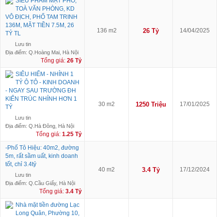
SIÊU PHẨM MẶT PHỐ,
TOÀ VĂN PHÒNG, KD
VÔ ĐỊCH, PHỐ TAM TRINH
136M, MẶT TIỀN 7.5M, 26
136 m2
26 Tỷ
14/04/2025
TỶ TL
Lưu tin
Địa điểm: Q.Hoàng Mai, Hà Nội
Tổng giá:
26 Tỷ
SIÊU HIẾM - NHỈNH 1
TỶ Ô TÔ - KINH DOANH
- NGAY SAU TRƯỜNG ĐH
KIẾN TRÚC NHỈNH HƠN 1
30 m2
1250 Triệu
17/01/2025
TỶ
Lưu tin
Địa điểm: Q.Hà Đông, Hà Nội
Tổng giá:
1.25 Tỷ
-Phố Tô Hiệu: 40m2, đường
5m, rất sầm uất, kinh doanh
tốt, chỉ 3.4tỷ
40 m2
3.4 Tỷ
17/12/2024
Lưu tin
Địa điểm: Q.Cầu Giấy, Hà Nội
Tổng giá:
3.4 Tỷ
Nhà mặt tiền đường Lạc
Long Quân, Phường 10,