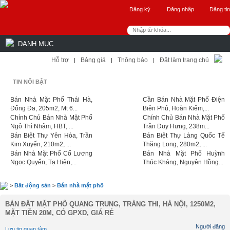
Đăng ký
Đăng nhập
Đăng tin
DANH MỤC
Hỗ trợ
Bảng giá
Thông báo
Đặt làm trang chủ
|
|
|
TIN NỔI BẬT
Bán Nhà Mặt Phố Thái Hà,
Cần Bán Nhà Mặt Phố Điện
Đống Đa, 205m2, Mt 6...
Biên Phủ, Hoàn Kiếm,...
Chính Chủ Bán Nhà Mặt Phố
Chính Chủ Bán Nhà Mặt Phố
Ngô Thì Nhậm, HBT, ...
Trần Duy Hưng, 238m...
Bán Biệt Thự Yên Hòa, Trần
Bán Biệt Thự Làng Quốc Tế
Kim Xuyến, 210m2, ...
Thăng Long, 280m2, ...
Bán Nhà Mặt Phố Cổ Lương
Bán Nhà Mặt Phố Huỳnh
Ngọc Quyến, Tạ Hiện,...
Thúc Kháng, Nguyên Hồng...
>
Bất động sản
>
Bán nhà mặt phố
BÁN ĐẤT MẶT PHỐ QUANG TRUNG, TRÀNG THI, HÀ NỘI, 1250M2,
MẶT TIỀN 20M, CÓ GPXD, GIÁ RẺ
Người đăng
Lưu tin quan tâm