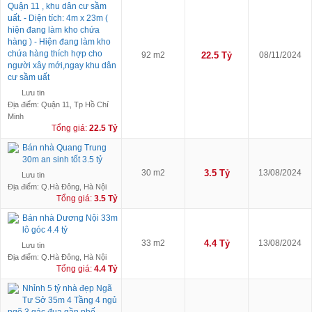
Quận 11 , khu dân cư sầm
uất. - Diện tích: 4m x 23m (
hiện đang làm kho chứa
hàng ) - Hiện đang làm kho
chứa hàng thích hợp cho
92 m2
22.5 Tỷ
08/11/2024
người xây mới,ngay khu dân
cư sầm uất
Lưu tin
Địa điểm: Quận 11, Tp Hồ Chí
Minh
Tổng giá:
22.5 Tỷ
Bán nhà Quang Trung
30m an sinh tốt 3.5 tỷ
30 m2
3.5 Tỷ
13/08/2024
Lưu tin
Địa điểm: Q.Hà Đông, Hà Nội
Tổng giá:
3.5 Tỷ
Bán nhà Dương Nội 33m
lô góc 4.4 tỷ
33 m2
4.4 Tỷ
13/08/2024
Lưu tin
Địa điểm: Q.Hà Đông, Hà Nội
Tổng giá:
4.4 Tỷ
Nhỉnh 5 tỷ nhà đẹp Ngã
Tư Sở 35m 4 Tầng 4 ngủ
ngõ 3 gác đua gần phố