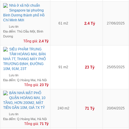
Nhà ở xã hội chuẩn
Singapore tại phường
Bình Dương thành phố Hồ
Chí Minh Mới
61 m2
2.4 Tỷ
27/06/2025
Lưu tin
Địa điểm: Thủ Dầu Một, Bình
Dương
Tổng giá:
2.4 Tỷ
SIÊU PHẨM TRUNG
TÂM HOÀNG MAI, BÁN
NHÀ 7T, THANG MÁY PHỐ
TRƯƠNG ĐỊNH, ĐƯỜNG
91 m2
23 Tỷ
25/05/2025
10M, 91M, 23T
Lưu tin
Địa điểm: Q.Hoàng Mai, Hà Nội
Tổng giá:
23 Tỷ
BÁN NHÀ MẶT PHỐ
QUẬN HOÀNG MAI, 10
TẦNG, HƠN 200M2, MẶT
TIỀN GẦN 10M, GIÁ 7X TỶ
240 m2
71 Tỷ
20/04/2025
Lưu tin
Địa điểm: Q.Hoàng Mai, Hà Nội
Tổng giá:
71 Tỷ