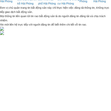
Hải Phòng
Phòng
Hải Phòng
kề Hải Phòng
phố Hải Phòng
cư Hải Phòng
Đơn vị chủ quản trang tin bất động sản này chỉ thực hiện việc đăng tải thông tin, không trực
tiếp giao dịch bất động sản.
Mọi thông tin liên quan tới tin rao bất động sản là do người đăng tin đăng tải và chịu trách
nhiệm.
Xin mời liên hệ trực tiếp với người đăng tin để biết thêm chi tiết về tin rao.