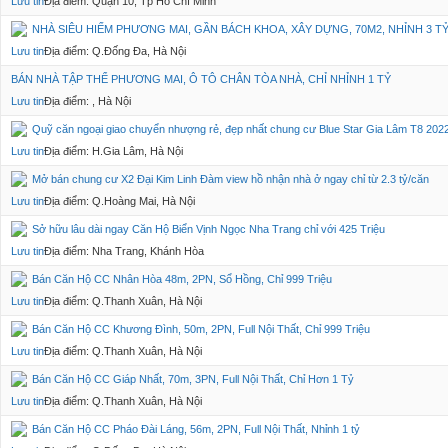
Lưu tin
Địa điểm: Quận 10, Tp Hồ Chí Minh
NHÀ SIÊU HIẾM PHƯƠNG MAI, GẦN BÁCH KHOA, XÂY DỰNG, 70M2, NHỈNH 3 T
Lưu tin
Địa điểm: Q.Đống Đa, Hà Nội
BÁN NHÀ TẬP THỂ PHƯƠNG MAI, Ô TÔ CHÂN TÒA NHÀ, CHỈ NHỈNH 1 TỶ
Lưu tin
Địa điểm: , Hà Nội
Quỹ căn ngoại giao chuyển nhượng rẻ, đẹp nhất chung cư Blue Star Gia Lâm T8 202
Lưu tin
Địa điểm: H.Gia Lâm, Hà Nội
Mở bán chung cư X2 Đại Kim Linh Đàm view hồ nhận nhà ở ngay chỉ từ 2.3 tỷ/căn
Lưu tin
Địa điểm: Q.Hoàng Mai, Hà Nội
Sở hữu lâu dài ngay Căn Hộ Biển Vịnh Ngọc Nha Trang chỉ với 425 Triệu
Lưu tin
Địa điểm: Nha Trang, Khánh Hòa
Bán Căn Hộ CC Nhân Hòa 48m, 2PN, Sổ Hồng, Chỉ 999 Triệu
Lưu tin
Địa điểm: Q.Thanh Xuân, Hà Nội
Bán Căn Hộ CC Khương Đình, 50m, 2PN, Full Nội Thất, Chỉ 999 Triệu
Lưu tin
Địa điểm: Q.Thanh Xuân, Hà Nội
Bán Căn Hộ CC Giáp Nhất, 70m, 3PN, Full Nội Thất, Chỉ Hơn 1 Tỷ
Lưu tin
Địa điểm: Q.Thanh Xuân, Hà Nội
Bán Căn Hộ CC Pháo Đài Láng, 56m, 2PN, Full Nội Thất, Nhỉnh 1 tỷ