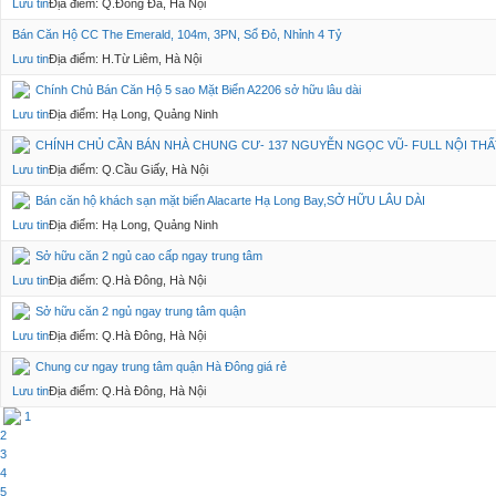
Lưu tin
Địa điểm: Q.Đống Đa, Hà Nội
Bán Căn Hộ CC The Emerald, 104m, 3PN, Sổ Đỏ, Nhỉnh 4 Tỷ
Lưu tin
Địa điểm: H.Từ Liêm, Hà Nội
Chính Chủ Bán Căn Hộ 5 sao Mặt Biển A2206 sở hữu lâu dài
Lưu tin
Địa điểm: Hạ Long, Quảng Ninh
CHÍNH CHỦ CẦN BÁN NHÀ CHUNG CƯ- 137 NGUYỄN NGỌC VŨ- FULL NỘI THẤT
Lưu tin
Địa điểm: Q.Cầu Giấy, Hà Nội
Bán căn hộ khách sạn mặt biển Alacarte Hạ Long Bay,SỞ HỮU LÂU DÀI
Lưu tin
Địa điểm: Hạ Long, Quảng Ninh
Sở hữu căn 2 ngủ cao cấp ngay trung tâm
Lưu tin
Địa điểm: Q.Hà Đông, Hà Nội
Sở hữu căn 2 ngủ ngay trung tâm quận
Lưu tin
Địa điểm: Q.Hà Đông, Hà Nội
Chung cư ngay trung tâm quận Hà Đông giá rẻ
Lưu tin
Địa điểm: Q.Hà Đông, Hà Nội
1
2
3
4
5