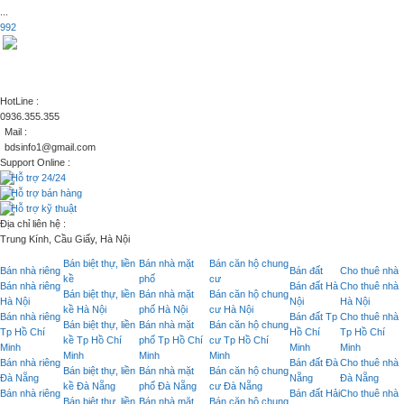
...
992
HotLine :
0936.355.355
Mail :
bdsinfo1@gmail.com
Support Online :
Hỗ trợ 24/24
Hỗ trợ bán hàng
Hỗ trợ kỹ thuật
Địa chỉ liên hệ :
Trung Kính, Cầu Giấy, Hà Nội
Bán biệt thự, liền
Bán nhà mặt
Bán căn hộ chung
Bán nhà riêng
Bán đất
Cho thuê nhà
kề
phố
cư
Bán nhà riêng
Bán đất Hà
Cho thuê nhà
Bán biệt thự, liền
Bán nhà mặt
Bán căn hộ chung
Hà Nội
Nội
Hà Nội
kề Hà Nội
phố Hà Nội
cư Hà Nội
Bán nhà riêng
Bán đất Tp
Cho thuê nhà
Bán biệt thự, liền
Bán nhà mặt
Bán căn hộ chung
Tp Hồ Chí
Hồ Chí
Tp Hồ Chí
kề Tp Hồ Chí
phố Tp Hồ Chí
cư Tp Hồ Chí
Minh
Minh
Minh
Minh
Minh
Minh
Bán nhà riêng
Bán đất Đà
Cho thuê nhà
Bán biệt thự, liền
Bán nhà mặt
Bán căn hộ chung
Đà Nẵng
Nẵng
Đà Nẵng
kề Đà Nẵng
phố Đà Nẵng
cư Đà Nẵng
Bán nhà riêng
Bán đất Hải
Cho thuê nhà
Bán biệt thự, liền
Bán nhà mặt
Bán căn hộ chung