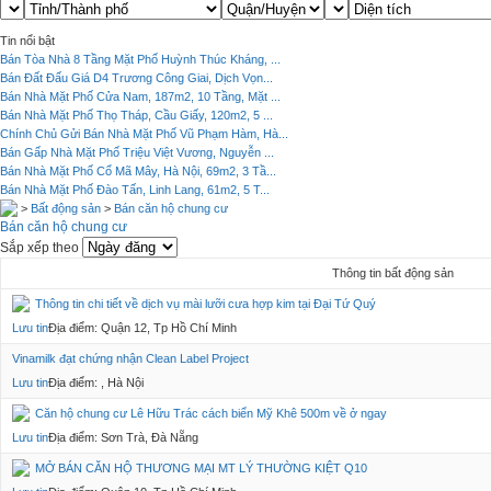
Tin nổi bật
Bán Tòa Nhà 8 Tầng Mặt Phố Huỳnh Thúc Kháng, ...
Bán Đất Đấu Giá D4 Trương Công Giai, Dịch Vọn...
Bán Nhà Mặt Phố Cửa Nam, 187m2, 10 Tầng, Mặt ...
Bán Nhà Mặt Phố Thọ Tháp, Cầu Giấy, 120m2, 5 ...
Chính Chủ Gửi Bán Nhà Mặt Phố Vũ Phạm Hàm, Hà...
Bán Gấp Nhà Mặt Phố Triệu Việt Vương, Nguyễn ...
Bán Nhà Mặt Phố Cổ Mã Mây, Hà Nội, 69m2, 3 Tầ...
Bán Nhà Mặt Phố Đào Tấn, Linh Lang, 61m2, 5 T...
>
Bất động sản
>
Bán căn hộ chung cư
Bán căn hộ chung cư
Sắp xếp theo
Thông tin bất động sản
Thông tin chi tiết về dịch vụ mài lưỡi cưa hợp kim tại Đại Tứ Quý
Lưu tin
Địa điểm: Quận 12, Tp Hồ Chí Minh
Vinamilk đạt chứng nhận Clean Label Project
Lưu tin
Địa điểm: , Hà Nội
Căn hộ chung cư Lê Hữu Trác cách biển Mỹ Khê 500m về ở ngay
Lưu tin
Địa điểm: Sơn Trà, Đà Nẵng
MỞ BÁN CĂN HỘ THƯƠNG MẠI MT LÝ THƯỜNG KIỆT Q10