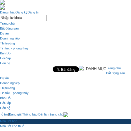
Đăng nhập
Đăng ký
Đăng tin
Trang chủ
Bất động sản
Dự án
Doanh nghiệp
Thị trường
Tin tức - phong thủy
Bản Đồ
Hỏi đáp
Liên hệ
Trang chủ
DANH MỤC
Bất động sản
Dự án
Doanh nghiệp
Thị trường
Tin tức - phong thủy
Bản Đồ
Hỏi đáp
Liên hệ
Hỗ trợ
|
Bảng giá
|
Thông báo
|
Đặt làm trang chủ
Nhà đất bán
Nhà đất cho thuê