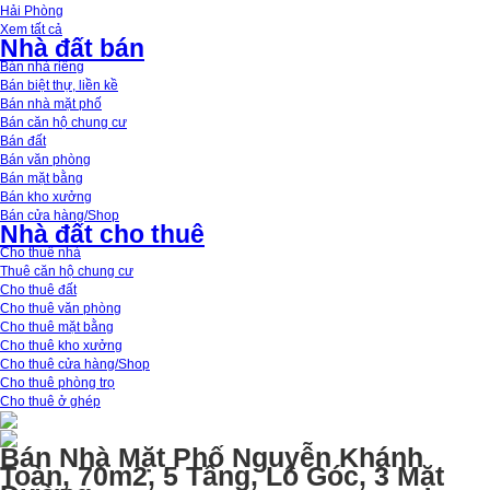
Hải Phòng
Xem tất cả
Nhà đất bán
Bán nhà riêng
Bán biệt thự, liền kề
Bán nhà mặt phố
Bán căn hộ chung cư
Bán đất
Bán văn phòng
Bán mặt bằng
Bán kho xưởng
Bán cửa hàng/Shop
Nhà đất cho thuê
Cho thuê nhà
Thuê căn hộ chung cư
Cho thuê đất
Cho thuê văn phòng
Cho thuê mặt bằng
Cho thuê kho xưởng
Cho thuê cửa hàng/Shop
Cho thuê phòng trọ
Cho thuê ở ghép
Bán Nhà Mặt Phố Nguyễn Khánh
Toàn, 70m2, 5 Tầng, Lô Góc, 3 Mặt