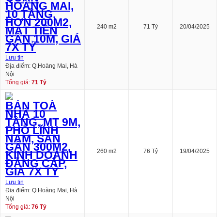
HOÀNG MAI,
10 TẦNG,
HƠN 200M2,
240 m2
71 Tỷ
20/04/2025
MẶT TIỀN
GẦN 10M, GIÁ
7X TỶ
Lưu tin
Địa điểm: Q.Hoàng Mai, Hà
Nội
Tổng giá:
71 Tỷ
BÁN TOÀ
NHÀ 10
TẦNG, MT 9M,
PHỐ LĨNH
NAM, SÀN
GẦN 300M2,
260 m2
76 Tỷ
19/04/2025
KINH DOANH
ĐẲNG CẤP,
GIÁ 7X TỶ
Lưu tin
Địa điểm: Q.Hoàng Mai, Hà
Nội
Tổng giá:
76 Tỷ