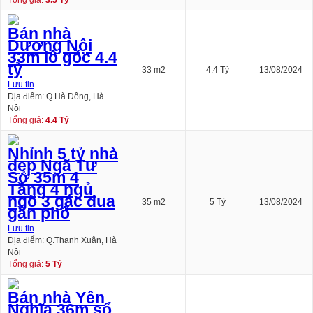
Tổng giá:
3.5 Tỷ
Bán nhà
Dương Nội
33m lô góc 4.4
tỷ
33 m2
4.4 Tỷ
13/08/2024
Lưu tin
Địa điểm: Q.Hà Đông, Hà
Nội
Tổng giá:
4.4 Tỷ
Nhỉnh 5 tỷ nhà
đẹp Ngã Tư
Sở 35m 4
Tầng 4 ngủ
ngõ 3 gác đua
35 m2
5 Tỷ
13/08/2024
gần phố
Lưu tin
Địa điểm: Q.Thanh Xuân, Hà
Nội
Tổng giá:
5 Tỷ
Bán nhà Yên
Nghĩa 36m sổ