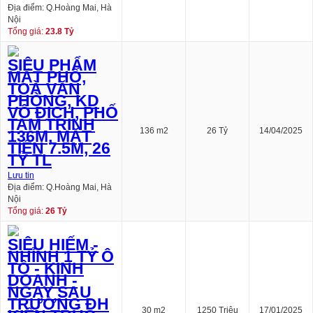
Địa điểm: Q.Hoàng Mai, Hà
Nội
Tổng giá:
23.8 Tỷ
SIÊU PHẨM
MẶT PHỐ,
TOÀ VĂN
PHÒNG, KD
VÔ ĐỊCH, PHỐ
TAM TRINH
136 m2
26 Tỷ
14/04/2025
136M, MẶT
TIỀN 7.5M, 26
TỶ TL
Lưu tin
Địa điểm: Q.Hoàng Mai, Hà
Nội
Tổng giá:
26 Tỷ
SIÊU HIẾM -
NHỈNH 1 TỶ Ô
TÔ - KINH
DOANH -
NGAY SAU
TRƯỜNG ĐH
30 m2
1250 Triệu
17/01/2025