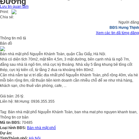
Đường
Lưu tin quan tâm
Print:
Chia sẻ:
Người đăng
BĐS Hưng Thịnh
Xem các tin đã từng đăng
Thông tin mô tả
Bản đồ
Bán nhà mặt phố Nguyễn Khánh Toàn, quận Cầu Giấy, Hà Nội.
Nhà có diện tích 70m2, mặt tiền 4,5m, 3 mặt đường, bên cạnh nhà là ngõ 7m,
đằng sau nhà là ngõ 6m, nhà cực kỳ thoáng. Nhà xây 5 tầng khung bê tông cốt
thép, cực kỳ kiên cố, từ tầng 2 đua ra khoảng trên 80m2.
Căn nhà nằm tại vị trí đắc địa nhất phố Nguyễn Khánh Toàn, phố rộng 40m, vỉa hè
mỗi bên rộng 8m, rất thuận tiện kinh doanh cần nhiều chỗ để xe như nhà hàng,
khách sạn, cho thuê văn phòng, cafe, ...
Giá bán: 26 tỷ.
Liên hệ: Mr.Hưng: 0936.355.355
Tag: Bán nhà mặt phố Nguyễn Khánh Toàn, ban nha mat pho nguyen khanh toan,
Thông tin cơ bản
Mã tin BĐS:
70485
Loại hình BĐS:
Bán nhà mặt phố
Dự án:
Tỉnh/Thành phố:
Hà Nội