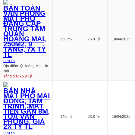
BÁN TOÀN
VĂN PHÒNG
MẶT PHỐ
ĐẲNG CẤP
TRUNG TÂM
QUẬN
HOÀNG MAI,
250 m2
75.8 Tỷ
18/04/2025
250M2, 9
TẦNG, 7X TỶ
TL
Lưu tin
Địa điểm: Q.Hoàng Mai, Hà
Nội
Tổng giá:
75.8 Tỷ
BÁN NHÀ
MẶT PHỐ MAI
ĐỘNG, TAM
TRINH, MẶT
TIỀN GẦN 8M,
TOÀ VĂN
140 m2
23.8 Tỷ
16/04/2025
PHÒNG, GIÁ
2X TỶ TL
Lưu tin