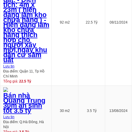
tích: 4m x
23m ( hiện
đang làm kho
chứa hàng ) -
92 m2
22.5 Tỷ
08/11/2024
Hiện đang làm
kho chứa
hàng thích
hợp cho
người xây
mới,ngay khu
dân cư sầm
uất
Lưu tin
Địa điểm: Quận 11, Tp Hồ
Chí Minh
Tổng giá:
22.5 Tỷ
Bán nhà
Quang Trung
30m an sinh
tốt 3.5 tỷ
30 m2
3.5 Tỷ
13/08/2024
Lưu tin
Địa điểm: Q.Hà Đông, Hà
Nội