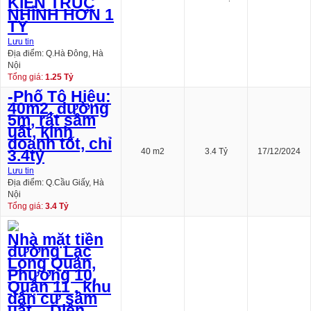
KIẾN TRÚC
NHỈNH HƠN 1
TỶ
Lưu tin
Địa điểm: Q.Hà Đông, Hà
Nội
Tổng giá:
1.25 Tỷ
-Phố Tô Hiệu:
40m2, đường
5m, rất sầm
uất, kinh
doanh tốt, chỉ
3.4tỷ
40 m2
3.4 Tỷ
17/12/2024
Lưu tin
Địa điểm: Q.Cầu Giấy, Hà
Nội
Tổng giá:
3.4 Tỷ
Nhà mặt tiền
đường Lạc
Long Quân,
Phường 10,
Quận 11 , khu
dân cư sầm
uất. - Diện