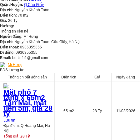
Quận/Huyện:
Q.Cầu Giấy
Địa chỉ:
Nguyễn Khánh Toàn
Diện tích:
70 m2
Giá:
26 Tỷ
Hướng:
Thông tin liên hệ
Người đăng:
Mr.Hưng
Địa chỉ:
Nguyễn Khánh Toàn, Cầu Giấy, Hà Nội
Điện thoại:
0936355355
Di động:
0936355355
Email:
bdsinfo1@gmail.com
Mr.Hưng
BĐS tương tự
Thông tin bất động sản
Diện tích
Giá
Ngày đăng
Mặt phố 7
tầng x 65m2
Tân Mai, mặt
tiền 5m, giá 28
65 m2
28 Tỷ
11/03/2026
tỷ
Lưu tin
Địa điểm: Q.Hoàng Mai, Hà
Nội
Tổng giá:
28 Tỷ