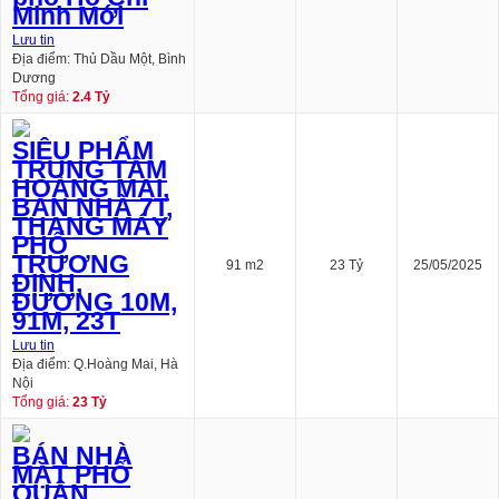
Minh Mới
Lưu tin
Địa điểm: Thủ Dầu Một, Bình
Dương
Tổng giá:
2.4 Tỷ
SIÊU PHẨM
TRUNG TÂM
HOÀNG MAI,
BÁN NHÀ 7T,
THANG MÁY
PHỐ
TRƯƠNG
91 m2
23 Tỷ
25/05/2025
ĐỊNH,
ĐƯỜNG 10M,
91M, 23T
Lưu tin
Địa điểm: Q.Hoàng Mai, Hà
Nội
Tổng giá:
23 Tỷ
BÁN NHÀ
MẶT PHỐ
QUẬN