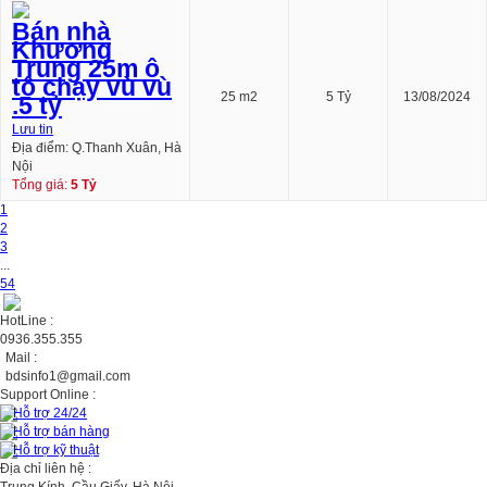
Bán nhà
Khương
Trung 25m ô
tô chạy vù vù
25 m2
5 Tỷ
13/08/2024
.5 tỷ
Lưu tin
Địa điểm: Q.Thanh Xuân, Hà
Nội
Tổng giá:
5 Tỷ
1
2
3
...
54
HotLine :
0936.355.355
Mail :
bdsinfo1@gmail.com
Support Online :
Hỗ trợ 24/24
Hỗ trợ bán hàng
Hỗ trợ kỹ thuật
Địa chỉ liên hệ :