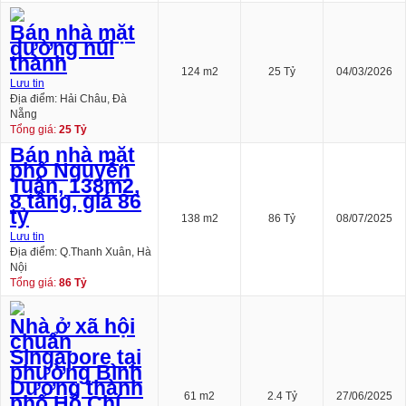
Bán nhà mặt
đường núi
thành
124 m2
25 Tỷ
04/03/2026
Lưu tin
Địa điểm: Hải Châu, Đà
Nẵng
Tổng giá:
25 Tỷ
Bán nhà mặt
phố Nguyễn
Tuân, 138m2,
8 tầng, giá 86
tỷ
138 m2
86 Tỷ
08/07/2025
Lưu tin
Địa điểm: Q.Thanh Xuân, Hà
Nội
Tổng giá:
86 Tỷ
Nhà ở xã hội
chuẩn
Singapore tại
phường Bình
Dương thành
61 m2
2.4 Tỷ
27/06/2025
phố Hồ Chí