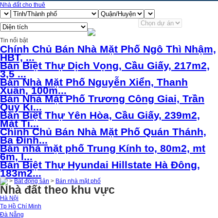
Nhà đất cho thuê
Tin nổi bật
Chính Chủ Bán Nhà Mặt Phố Ngô Thì Nhậm,
HBT, ...
Bán Biệt Thự Dịch Vọng, Cầu Giấy, 217m2,
3,5 ...
Bán Nhà Mặt Phố Nguyễn Xiển, Thanh
Xuân, 100m...
Bán Nhà Mặt Phố Trương Công Giai, Trần
Quý Ki...
Bán Biệt Thự Yên Hòa, Cầu Giấy, 239m2,
Mặt Ti...
Chính Chủ Bán Nhà Mặt Phố Quán Thánh,
Ba Đình...
Bán nhà mặt phố Trung Kính to, 80m2, mt
6m, l...
Bán Biệt Thự Hyundai Hillstate Hà Đông,
183m2...
>
Bất động sản
>
Bán nhà mặt phố
Nhà đất theo khu vực
Hà Nội
Tp Hồ Chí Minh
Đà Nẵng