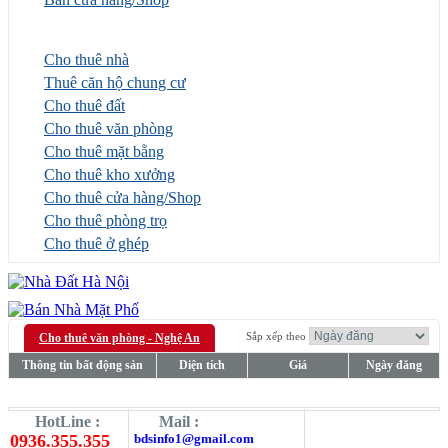
Nhà đất cho thuê
Cho thuê nhà
Thuê căn hộ chung cư
Cho thuê đất
Cho thuê văn phòng
Cho thuê mặt bằng
Cho thuê kho xưởng
Cho thuê cửa hàng/Shop
Cho thuê phòng trọ
Cho thuê ở ghép
Sắp xếp theo
Cho thuê văn phòng - Nghệ An
Thông tin bất động sản
Diện tích
Giá
Ngày đăng
HotLine :
Mail :
0936.355.355
bdsinfo1@gmail.com