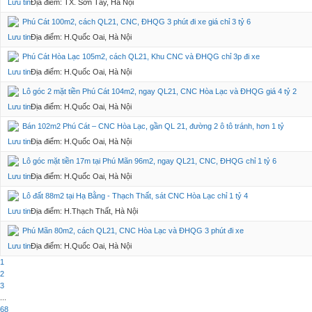
Lưu tin
Địa điểm: TX. Sơn Tây, Hà Nội
Phú Cát 100m2, cách QL21, CNC, ĐHQG 3 phút đi xe giá chỉ 3 tỷ 6
Lưu tin
Địa điểm: H.Quốc Oai, Hà Nội
Phú Cát Hòa Lạc 105m2, cách QL21, Khu CNC và ĐHQG chỉ 3p đi xe
Lưu tin
Địa điểm: H.Quốc Oai, Hà Nội
Lô góc 2 mặt tiền Phú Cát 104m2, ngay QL21, CNC Hòa Lạc và ĐHQG giá 4 tỷ 2
Lưu tin
Địa điểm: H.Quốc Oai, Hà Nội
Bán 102m2 Phú Cát – CNC Hòa Lạc, gần QL 21, đường 2 ô tô tránh, hơn 1 tỷ
Lưu tin
Địa điểm: H.Quốc Oai, Hà Nội
Lô góc mặt tiền 17m tại Phú Mãn 96m2, ngay QL21, CNC, ĐHQG chỉ 1 tỷ 6
Lưu tin
Địa điểm: H.Quốc Oai, Hà Nội
Lô đất 88m2 tại Hạ Bằng - Thạch Thất, sát CNC Hòa Lạc chỉ 1 tỷ 4
Lưu tin
Địa điểm: H.Thạch Thất, Hà Nội
Phú Mãn 80m2, cách QL21, CNC Hòa Lạc và ĐHQG 3 phút đi xe
Lưu tin
Địa điểm: H.Quốc Oai, Hà Nội
1
2
3
...
68