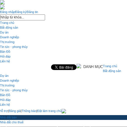
Đăng nhập
Đăng ký
Đăng tin
Trang chủ
Bất động sản
Dự án
Doanh nghiệp
Thị trường
Tin tức - phong thủy
Bản Đồ
Hỏi đáp
Liên hệ
Trang chủ
DANH MỤC
Bất động sản
Dự án
Doanh nghiệp
Thị trường
Tin tức - phong thủy
Bản Đồ
Hỏi đáp
Liên hệ
Hỗ trợ
|
Bảng giá
|
Thông báo
|
Đặt làm trang chủ
Nhà đất bán
Nhà đất cho thuê