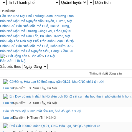
Tin nổi bật
Cần Bán Nhà Mặt Phố Trường Chinh, Khương Trun...
Bán Nhà Mặt Phố Nguyễn Văn Huyên, 110m2, Mặt ...
Chính Chủ Bán Nhà Mặt Phố Huế, Hai Bà Trưng, ...
Bán Nhà Mặt Phố Trương Công Giai, Trần Quý Ki...
Bán Nhà Mặt Phố Đào Tấn, Ba Đình, 168m2, Mặt ...
Bán Gấp Tòa Nhà Mặt Phố Trần Xuân Soạn, Hà Nộ...
Chính Chủ Bán Nhà Mặt Phố Huế, Hoàn Kiếm, 376...
Bán Nhà Mặt Phố Cổ Nguyễn Siêu, Hàng Buồm, 20...
>
Bất động sản
>
Bán đất
>
Hà Nội
Bán đất - Hà Nội
Sắp xếp theo
Thông tin bất động sản
Cổ Đông, Hòa Lạc 80,5m2 ngay gần QL21, khu CNC chỉ 1 tỷ rưỡi
Lưu tin
Địa điểm: TX. Sơn Tây, Hà Nội
Em Duy có mảnh đất Hà Nội diện tích 80m2 sát cụm đại học thành phố giá nhỉnh hơn 
Lưu tin
Địa điểm: TX. Sơn Tây, Hà Nội
Bán đất Yên Mỹ 63m2, mặt tiền 4m, ô tô đỗ, giá 7.35 tỷ
Lưu tin
Địa điểm: H.Thanh Trì, Hà Nội
Phú Cát 100m2, cách QL21, CNC Hòa Lạc, ĐHQG 3 phút đi xe