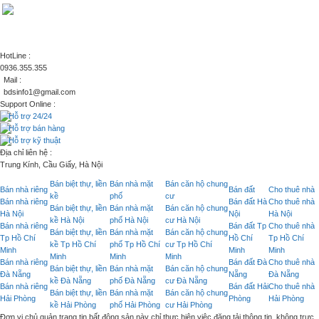
HotLine :
0936.355.355
Mail :
bdsinfo1@gmail.com
Support Online :
Hỗ trợ 24/24
Hỗ trợ bán hàng
Hỗ trợ kỹ thuật
Địa chỉ liên hệ :
Trung Kính, Cầu Giấy, Hà Nội
Bán biệt thự, liền
Bán nhà mặt
Bán căn hộ chung
Bán nhà riêng
Bán đất
Cho thuê nhà
kề
phố
cư
Bán nhà riêng
Bán đất Hà
Cho thuê nhà
Bán biệt thự, liền
Bán nhà mặt
Bán căn hộ chung
Hà Nội
Nội
Hà Nội
kề Hà Nội
phố Hà Nội
cư Hà Nội
Bán nhà riêng
Bán đất Tp
Cho thuê nhà
Bán biệt thự, liền
Bán nhà mặt
Bán căn hộ chung
Tp Hồ Chí
Hồ Chí
Tp Hồ Chí
kề Tp Hồ Chí
phố Tp Hồ Chí
cư Tp Hồ Chí
Minh
Minh
Minh
Minh
Minh
Minh
Bán nhà riêng
Bán đất Đà
Cho thuê nhà
Bán biệt thự, liền
Bán nhà mặt
Bán căn hộ chung
Đà Nẵng
Nẵng
Đà Nẵng
kề Đà Nẵng
phố Đà Nẵng
cư Đà Nẵng
Bán nhà riêng
Bán đất Hải
Cho thuê nhà
Bán biệt thự, liền
Bán nhà mặt
Bán căn hộ chung
Hải Phòng
Phòng
Hải Phòng
kề Hải Phòng
phố Hải Phòng
cư Hải Phòng
Đơn vị chủ quản trang tin bất động sản này chỉ thực hiện việc đăng tải thông tin, không trực