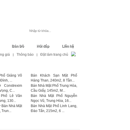
Đăng ký
Đăng nhập
Đăng tin
Bản Đồ
Hỏi đáp
Liên hệ
ng giá
Thông báo
Đặt làm trang chủ
|
|
Phố Giảng Võ
Bán Khách Sạn Mặt Phố
ình, ...
Hàng Than, 240m2, 8 Tần...
 Constrexim
Bán Nhà Mặt Phố Trung Hòa,
Vọng, C...
Cầu Giấy, 145m2, M...
 Phố Lê Văn
Bán Nhà Mặt Phố Nguyễn
ng, 130...
Ngọc Vũ, Trung Hòa, 16...
 Bán Nhà Mặt
Bán Nhà Mặt Phố Linh Lang,
Trun...
Đào Tấn, 215m2, 6 ...