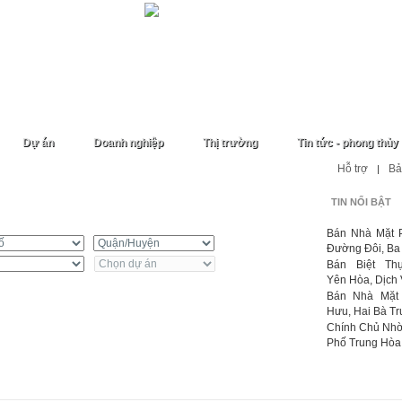
Dự án
Doanh nghiệp
Thị trường
Tin tức - phong thủy
Hỗ trợ
Bả
|
TIN NỔI BẬT
uê
Bán Nhà Mặt 
Đường Đôi, Ba Đ
Bán Biệt Thự
Yên Hòa, Dịch 
Bán Nhà Mặt
Hưu, Hai Bà Trư
Chính Chủ Nhờ
Phố Trung Hòa, 