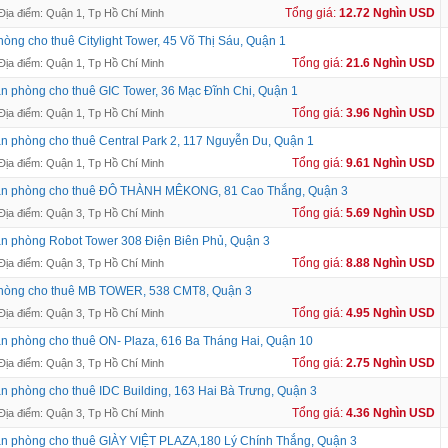
Tổng giá:
12.72 Nghìn USD
Địa điểm: Quận 1, Tp Hồ Chí Minh
òng cho thuê Citylight Tower, 45 Võ Thị Sáu, Quận 1
Tổng giá:
21.6 Nghìn USD
Địa điểm: Quận 1, Tp Hồ Chí Minh
n phòng cho thuê GIC Tower, 36 Mạc Đĩnh Chi, Quận 1
Tổng giá:
3.96 Nghìn USD
Địa điểm: Quận 1, Tp Hồ Chí Minh
n phòng cho thuê Central Park 2, 117 Nguyễn Du, Quận 1
Tổng giá:
9.61 Nghìn USD
Địa điểm: Quận 1, Tp Hồ Chí Minh
ăn phòng cho thuê ĐÔ THÀNH MÊKONG, 81 Cao Thắng, Quận 3
Tổng giá:
5.69 Nghìn USD
Địa điểm: Quận 3, Tp Hồ Chí Minh
n phòng Robot Tower 308 Điện Biên Phủ, Quận 3
Tổng giá:
8.88 Nghìn USD
Địa điểm: Quận 3, Tp Hồ Chí Minh
phòng cho thuê MB TOWER, 538 CMT8, Quận 3
Tổng giá:
4.95 Nghìn USD
Địa điểm: Quận 3, Tp Hồ Chí Minh
n phòng cho thuê ON- Plaza, 616 Ba Tháng Hai, Quận 10
Tổng giá:
2.75 Nghìn USD
Địa điểm: Quận 3, Tp Hồ Chí Minh
n phòng cho thuê IDC Building, 163 Hai Bà Trưng, Quận 3
Tổng giá:
4.36 Nghìn USD
Địa điểm: Quận 3, Tp Hồ Chí Minh
n phòng cho thuê GIÀY VIỆT PLAZA,180 Lý Chính Thắng, Quận 3