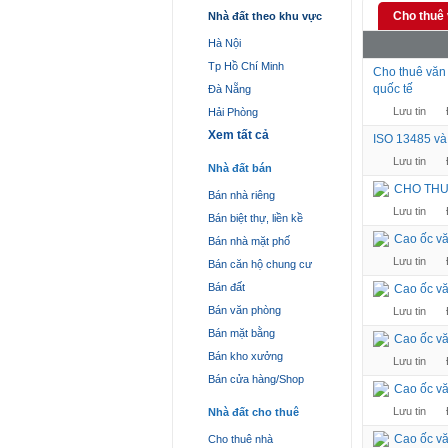
Cho thuê
Nhà đất theo khu vực
Hà Nội
Tp Hồ Chí Minh
Cho thuê văn
quốc tế
Đà Nẵng
Lưu tin
Hải Phòng
Xem tất cả
ISO 13485 và
Lưu tin
Nhà đất bán
CHO THU
Bán nhà riêng
Lưu tin
Bán biệt thự, liền kề
Cao ốc vă
Bán nhà mặt phố
Lưu tin
Bán căn hộ chung cư
Bán đất
Cao ốc vă
Bán văn phòng
Lưu tin
Bán mặt bằng
Cao ốc vă
Bán kho xưởng
Lưu tin
Bán cửa hàng/Shop
Cao ốc vă
Lưu tin
Nhà đất cho thuê
Cao ốc vă
Cho thuê nhà