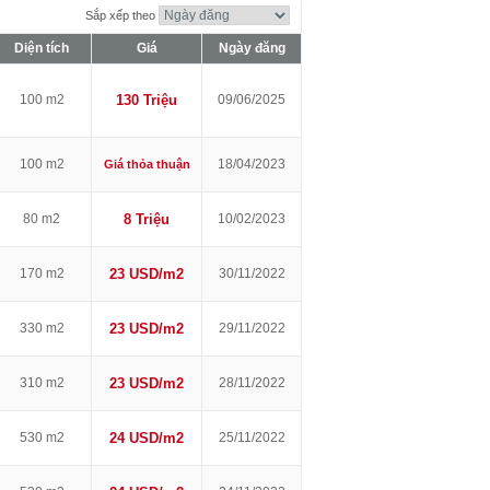
Sắp xếp theo
Diện tích
Giá
Ngày đăng
100 m2
130 Triệu
09/06/2025
100 m2
18/04/2023
Giá thỏa thuận
80 m2
8 Triệu
10/02/2023
170 m2
23 USD/m2
30/11/2022
330 m2
23 USD/m2
29/11/2022
310 m2
23 USD/m2
28/11/2022
530 m2
24 USD/m2
25/11/2022