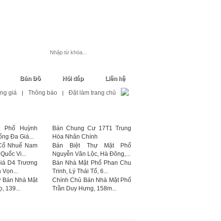
Đăng ký
Đăng nhập
Đăng tin
Bản Đồ
Hỏi đáp
Liên hệ
ng giá
Thông báo
Đặt làm trang chủ
|
|
 Phố Huỳnh
Bán Chung Cư 17T1 Trung
ng Đa Giá...
Hòa Nhân Chính
 Cổ Nhuế Nam
Bán Biệt Thự Mặt Phố
uốc Vi...
Nguyễn Văn Lộc, Hà Đông,...
iá D4 Trương
Bán Nhà Mặt Phố Phan Chu
 Vọn...
Trinh, Lý Thái Tổ, 6...
 Bán Nhà Mặt
Chính Chủ Bán Nhà Mặt Phố
, 139...
Trần Duy Hưng, 158m...