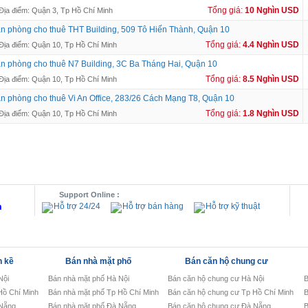
Tổng giá:
10 Nghìn USD
Địa điểm: Quận 3, Tp Hồ Chí Minh
n phòng cho thuê THT Building, 509 Tô Hiến Thành, Quận 10
Tổng giá:
4.4 Nghìn USD
Địa điểm: Quận 10, Tp Hồ Chí Minh
n phòng cho thuê N7 Building, 3C Ba Tháng Hai, Quận 10
Tổng giá:
8.5 Nghìn USD
Địa điểm: Quận 10, Tp Hồ Chí Minh
n phòng cho thuê Vi An Office, 283/26 Cách Mạng T8, Quận 10
Tổng giá:
1.8 Nghìn USD
Địa điểm: Quận 10, Tp Hồ Chí Minh
Support Online :
m
Hỗ trợ 24/24
Hỗ trợ bán hàng
Hỗ trợ kỹ thuật
n kề
Bán nhà mặt phố
Bán căn hộ chung cư
Nội
Bán nhà mặt phố Hà Nội
Bán căn hộ chung cư Hà Nội
B
 Hồ Chí Minh
Bán nhà mặt phố Tp Hồ Chí Minh
Bán căn hộ chung cư Tp Hồ Chí Minh
B
 Nẵng
Bán nhà mặt phố Đà Nẵng
Bán căn hộ chung cư Đà Nẵng
B