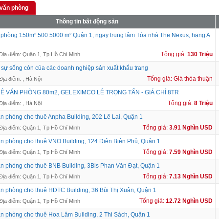
 văn phòng
Thông tin bất động sản
 phòng 150m² 500 5000 m² Quận 1, ngay trung tâm Tòa nhà The Nexus, hạng A
Tổng giá:
130 Triệu
Địa điểm: Quận 1, Tp Hồ Chí Minh
 sự sống còn của các doanh nghiệp sản xuất khẩu trang
Tổng giá: Giá thỏa thuận
Địa điểm: , Hà Nội
Ê VĂN PHÒNG 80m2, GELEXIMCO LÊ TRỌNG TẤN - GIÁ CHỈ 8TR
Tổng giá:
8 Triệu
Địa điểm: , Hà Nội
n phòng cho thuê Anpha Building, 202 Lê Lai, Quận 1
Tổng giá:
3.91 Nghìn USD
Địa điểm: Quận 1, Tp Hồ Chí Minh
n phòng cho thuê VNO Building, 124 Điện Biên Phủ, Quận 1
Tổng giá:
7.59 Nghìn USD
Địa điểm: Quận 1, Tp Hồ Chí Minh
n phòng cho thuê BNB Building, 3Bis Phan Văn Đạt, Quận 1
Tổng giá:
7.13 Nghìn USD
Địa điểm: Quận 1, Tp Hồ Chí Minh
n phòng cho thuê HDTC Building, 36 Bùi Thị Xuân, Quận 1
Tổng giá:
12.72 Nghìn USD
Địa điểm: Quận 1, Tp Hồ Chí Minh
n phòng cho thuê Hoa Lâm Building, 2 Thi Sách, Quận 1