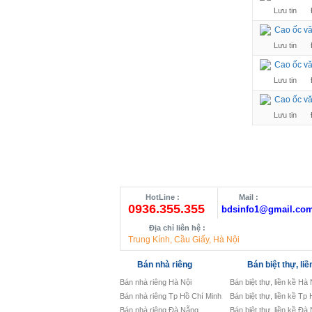
Lưu tin
Cao ốc vă
Lưu tin
Cao ốc vă
Lưu tin
Cao ốc vă
Lưu tin
HotLine :
Mail :
0936.355.355
bdsinfo1@gmail.co
Địa chỉ liên hệ :
Trung Kính, Cầu Giấy, Hà Nội
Bán nhà riêng
Bán biệt thự, liề
Bán nhà riêng Hà Nội
Bán biệt thự, liền kề Hà 
Bán nhà riêng Tp Hồ Chí Minh
Bán biệt thự, liền kề Tp
Bán nhà riêng Đà Nẵng
Bán biệt thự, liền kề Đà