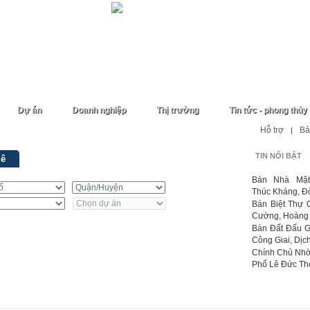
Dự án
Doanh nghiệp
Thị trường
Tin tức - phong thủy
Hỗ trợ
Bả
|
TIN NỔI BẬT
uê
Bán Nhà Mặt
Thúc Kháng, Đố
Bán Biệt Thự
Cường, Hoàng Q
Bán Đất Đấu G
Công Giai, Dịch
Chính Chủ Nhờ
Phố Lê Đức Thọ