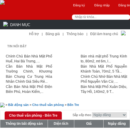
Đăng ký
Đăng nhập
Đăng tin
DANH MỤC
Hỗ trợ
Bảng giá
Thông báo
Đặt làm trang chủ
|
|
|
TIN NỔI BẬT
Chính Chủ Bán Nhà Mặt Phố
Bán nhà mặt phố Trung Kính
Huế, Hai Bà Trưng, ...
to, 80m2, mt 6m, l...
Cần Bán Nhà Mặt Phố
Bán Nhà Mặt Phố Nguyễn
Trường Chinh, Khương
Khánh Toàn, 70m2, 5 Tầ...
Trun...
Bán Chung Cư Trung Hòa
Chính Chủ Nhờ Bán Nhà Mặt
Nhân Chính Giá Siêu Rẻ...
Phố Nguyễn Văn Cừ, ...
Cần Bán Nhà Mặt Phố Điện
Bán Nhà Mặt Phố Xuân Diệu,
Biên Phủ, Hoàn Kiếm,...
Tây Hồ, 140m2, 9 T...
>
Bất động sản
>
Cho thuê văn phòng
>
Bến Tre
Sắp xếp theo
Cho thuê văn phòng - Bến Tre
Thông tin bất động sản
Diện tích
Giá
Ngày đăng