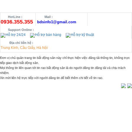
HotLine :
Mail :
0936.355.355
bdsinfo1@gmail.com
Support Online :
Hỗ trợ 24/24
Hỗ trợ bán hàng
Hỗ trợ kỹ thuật
Địa chỉ liên hệ :
Trung Kính, Cầu Giấy, Hà Nội
Đơn vị chủ quản trang tin bất động sản này chỉ thực hiện việc đăng tải thông tin, không trực
tiếp giao dịch bất động sản.
Mọi thông tin liên quan tới tin rao bất động sản là do người đăng tin đăng tải và chịu trách
nhiệm.
Xin mời liên hệ trực tiếp với người đăng tin để biết thêm chi tiết về tin rao.