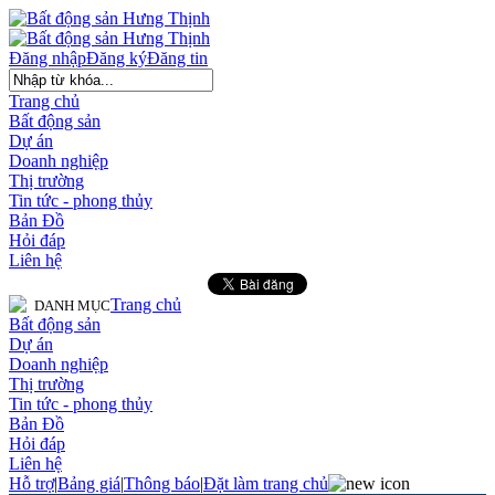
Đăng nhập
Đăng ký
Đăng tin
Trang chủ
Bất động sản
Dự án
Doanh nghiệp
Thị trường
Tin tức - phong thủy
Bản Đồ
Hỏi đáp
Liên hệ
Trang chủ
DANH MỤC
Bất động sản
Dự án
Doanh nghiệp
Thị trường
Tin tức - phong thủy
Bản Đồ
Hỏi đáp
Liên hệ
Hỗ trợ
|
Bảng giá
|
Thông báo
|
Đặt làm trang chủ