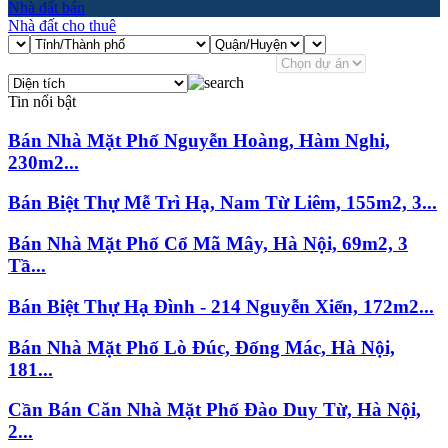
Nhà đất bán
Nhà đất cho thuê
Tin nổi bật
Bán Nhà Mặt Phố Nguyễn Hoàng, Hàm Nghi,
230m2...
Bán Biệt Thự Mễ Trì Hạ, Nam Từ Liêm, 155m2, 3...
Bán Nhà Mặt Phố Cổ Mã Mây, Hà Nội, 69m2, 3
Tầ...
Bán Biệt Thự Hạ Đình - 214 Nguyễn Xiển, 172m2...
Bán Nhà Mặt Phố Lò Đúc, Đống Mác, Hà Nội,
181...
Cần Bán Căn Nhà Mặt Phố Đào Duy Từ, Hà Nội,
2...