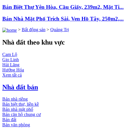
Bán Biệt Thự Yên Hòa, Cầu Giấy, 239m2, Mặt Ti...
Bán Nhà Mặt Phố Trích Sài, Ven Hồ Tây, 250m2,...
>
Bất động sản
>
Quảng Trị
Nhà đất theo khu vực
Cam Lộ
Gio Linh
Hải Lăng
Hướng Hóa
Xem tất cả
Nhà đất bán
Bán nhà riêng
Bán biệt thự, liền kề
Bán nhà mặt phố
Bán căn hộ chung cư
Bán đất
Bán văn phòng