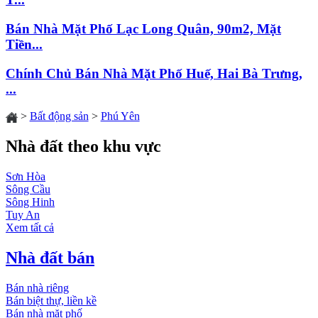
Bán Nhà Mặt Phố Lạc Long Quân, 90m2, Mặt
Tiền...
Chính Chủ Bán Nhà Mặt Phố Huế, Hai Bà Trưng,
...
>
Bất động sản
>
Phú Yên
Nhà đất theo khu vực
Sơn Hòa
Sông Cầu
Sông Hinh
Tuy An
Xem tất cả
Nhà đất bán
Bán nhà riêng
Bán biệt thự, liền kề
Bán nhà mặt phố