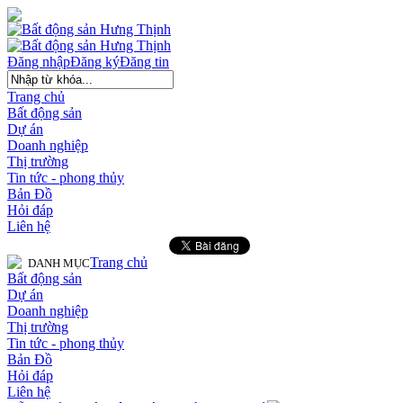
Đăng nhập
Đăng ký
Đăng tin
Trang chủ
Bất động sản
Dự án
Doanh nghiệp
Thị trường
Tin tức - phong thủy
Bản Đồ
Hỏi đáp
Liên hệ
Trang chủ
DANH MỤC
Bất động sản
Dự án
Doanh nghiệp
Thị trường
Tin tức - phong thủy
Bản Đồ
Hỏi đáp
Liên hệ