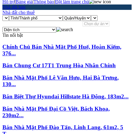
Hỗ trợ
|
Bảng giá
|
Thông báo
|
Đặt làm trang chủ
Nhà đất bán
Nhà đất cho thuê
Tin nổi bật
Chính Chủ Bán Nhà Mặt Phố Huế, Hoàn Kiếm,
376...
Bán Chung Cư 17T1 Trung Hòa Nhân Chính
Bán Nhà Mặt Phố Lê Văn Hưu, Hai Bà Trưng,
130...
Bán Biệt Thự Hyundai Hillstate Hà Đông, 183m2...
Bán Nhà Mặt Phố Đại Cồ Việt, Bách Khoa,
230m2...
Bán Nhà Mặt Phố Đào Tấn, Linh Lang, 61m2, 5
T...