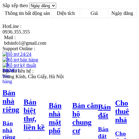
Sắp xếp theo
Thông tin bất động sản
Diện tích
Giá
Ngày đăng
HotLine :
0936.355.355
Mail :
bdsinfo1@gmail.com
Support Online :
Hỗ trợ 24/24
Hỗ trợ bán hàng
Hỗ trợ kỹ thuật
Địa chỉ liên hệ :
Trung Kính, Cầu Giấy, Hà Nội
Bán
nhà
Bán
Cho
Bán
Bán căn
Bán
riêng
biệt
thuê
nhà
hộ
đất
thự,
nhà
mặt
chung
Bán
liền kề
Bán
phố
cư
nhà
Cho
đất
riêng