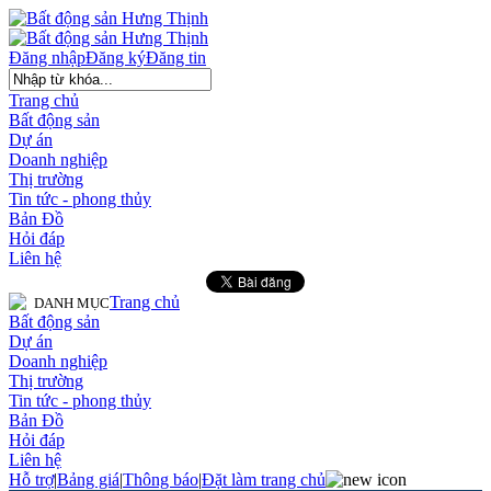
Đăng nhập
Đăng ký
Đăng tin
Trang chủ
Bất động sản
Dự án
Doanh nghiệp
Thị trường
Tin tức - phong thủy
Bản Đồ
Hỏi đáp
Liên hệ
Trang chủ
DANH MỤC
Bất động sản
Dự án
Doanh nghiệp
Thị trường
Tin tức - phong thủy
Bản Đồ
Hỏi đáp
Liên hệ
Hỗ trợ
|
Bảng giá
|
Thông báo
|
Đặt làm trang chủ