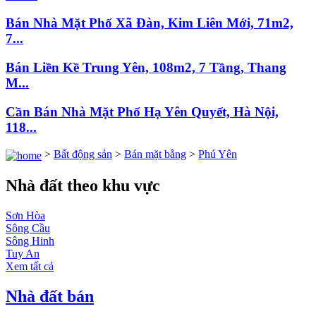
Bán Nhà Mặt Phố Xã Đàn, Kim Liên Mới, 71m2,
7...
Bán Liền Kề Trung Yên, 108m2, 7 Tầng, Thang
M...
Cần Bán Nhà Mặt Phố Hạ Yên Quyết, Hà Nội,
118...
>
Bất động sản
>
Bán mặt bằng
>
Phú Yên
Nhà đất theo khu vực
Sơn Hòa
Sông Cầu
Sông Hinh
Tuy An
Xem tất cả
Nhà đất bán