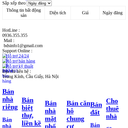
Sắp xếp theo
Thông tin bất động
Diện tích
Giá
Ngày đăng
sản
HotLine :
0936.355.355
Mail :
bdsinfo1@gmail.com
Support Online :
Hỗ trợ 24/24
Hỗ trợ bán hàng
Hỗ trợ kỹ thuật
Địa chỉ liên hệ :
Trung Kính, Cầu Giấy, Hà Nội
Bán
nhà
Bán
Cho
Bán
Bán căn
Bán
riêng
biệt
thuê
nhà
hộ
đất
thự,
nhà
mặt
chung
Bán
liền kề
Bán
phố
cư
nhà