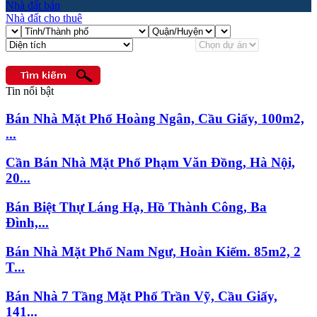
Nhà đất bán
Nhà đất cho thuê
Tin nổi bật
Bán Nhà Mặt Phố Hoàng Ngân, Cầu Giấy, 100m2,
...
Cần Bán Nhà Mặt Phố Phạm Văn Đồng, Hà Nội,
20...
Bán Biệt Thự Láng Hạ, Hồ Thành Công, Ba
Đình,...
Bán Nhà Mặt Phố Nam Ngư, Hoàn Kiếm. 85m2, 2
T...
Bán Nhà 7 Tầng Mặt Phố Trần Vỹ, Cầu Giấy,
141...