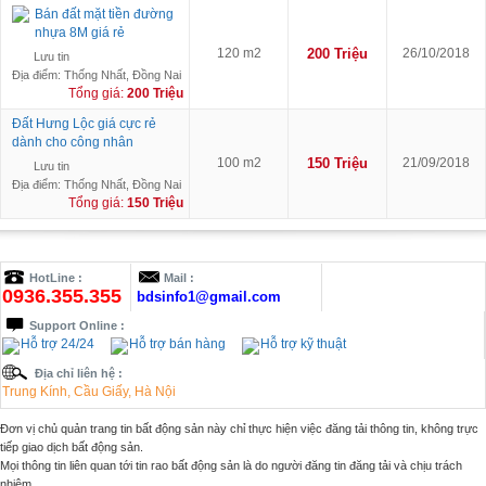
Bán đất mặt tiền đường
nhựa 8M giá rẻ
120 m2
200 Triệu
26/10/2018
Lưu tin
Địa điểm: Thống Nhất, Đồng Nai
Tổng giá:
200 Triệu
Đất Hưng Lộc giá cực rẻ
dành cho công nhân
100 m2
150 Triệu
21/09/2018
Lưu tin
Địa điểm: Thống Nhất, Đồng Nai
Tổng giá:
150 Triệu
HotLine :
Mail :
0936.355.355
bdsinfo1@gmail.com
Support Online :
Hỗ trợ 24/24
Hỗ trợ bán hàng
Hỗ trợ kỹ thuật
Địa chỉ liên hệ :
Trung Kính, Cầu Giấy, Hà Nội
Đơn vị chủ quản trang tin bất động sản này chỉ thực hiện việc đăng tải thông tin, không trực
tiếp giao dịch bất động sản.
Mọi thông tin liên quan tới tin rao bất động sản là do người đăng tin đăng tải và chịu trách
nhiệm.