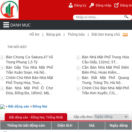
Đăng ký
Đăng nhập
Đăng tin
DANH MỤC
Hỗ trợ
Bảng giá
Thông báo
Đặt làm trang chủ
|
|
|
TIN NỔI BẬT
Bán Chung Cư Sakura,47 Vũ
Bán Nhà Mặt Phố Trung Hòa
Trọng Phụng 1,5 Tỷ
Cầu Giấy, 132m2, 5T...
Bán Gấp Tòa Nhà Mặt Phố
Cần Bán Nhà Mặt Phố Điện
Trần Xuân Soạn, Hà Nộ...
Biên Phủ, Hoàn Kiếm,...
Chính Chủ Nhờ Bán Nhà Mặt
Bán Đất Mặt Phố Quang
Phố Trung Hòa, Trun...
Trung, Tràng Thi, Hà Nộ...
Bán Nhà Mặt Phố Ô Chợ
Chính Chủ Bán Nhà Mặt Phố
Dừa, Đống Đa, 185m2, Mặ...
Trần Kim Xuyến, CG,...
>
Bất động sản
>
Đồng Nai
Sắp xếp theo
Bất động sản - Đồng Nai, Thống Nhất
Thông tin bất động sản
Diện tích
Giá
Ngày đăng