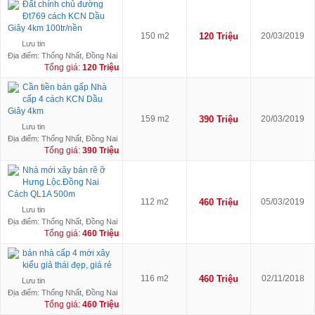
Đất chính chủ đường
Đt769 cách KCN Dầu
Giây 4km 100tr/nền
150 m2
120 Triệu
20/03/2019
Lưu tin
Địa điểm: Thống Nhất, Đồng Nai
Tổng giá:
120 Triệu
Cần tiền bán gấp Nhà
cấp 4 cách KCN Dầu
Giây 4km
159 m2
390 Triệu
20/03/2019
Lưu tin
Địa điểm: Thống Nhất, Đồng Nai
Tổng giá:
390 Triệu
Nhà mới xây bán rẽ ỡ
Hưng Lộc.Đồng Nai
Cách QL1A 500m
112 m2
460 Triệu
05/03/2019
Lưu tin
Địa điểm: Thống Nhất, Đồng Nai
Tổng giá:
460 Triệu
bán nhà cấp 4 mới xây
kiểu giả thái đẹp, giá rẻ
116 m2
460 Triệu
02/11/2018
Lưu tin
Địa điểm: Thống Nhất, Đồng Nai
Tổng giá:
460 Triệu