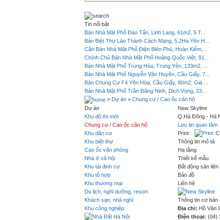
Tin nổi bật
Bán Nhà Mặt Phố Đào Tấn, Linh Lang, 61m2, 5 T...
Bán Biệt Thự Lão Thành Cách Mạng, 5,2Ha Yên H...
Cần Bán Nhà Mặt Phố Điện Biên Phủ, Hoàn Kiếm,...
Chính Chủ Bán Nhà Mặt Phố Hoàng Quốc Việt, 91...
Bán Nhà Mặt Phố Trung Hòa, Trung Yên, 133m2, ...
Bán Nhà Mặt Phố Nguyễn Văn Huyên, Cầu Giấy, 7...
Bán Chung Cư F4 Yên Hòa, Cầu Giấy, 80m2, Giá ...
Bán Nhà Mặt Phố Trần Đăng Ninh, Dịch Vọng, 23...
>
Dự án
>
Chung cư / Cao ốc căn hộ
Dự án
New Skyline
Khu đô thị mới
Q.Hà Đông - Hà 
Chung cư / Cao ốc căn hộ
Lưu tin quan tâm
Khu dân cư
Print:
C
Khu biệt thự
Thông tin mô tả
Cao ốc văn phòng
Hạ tầng
Nhà ở xã hội
Thiết kế mẫu
Khu tái định cư
Bất động sản liên
Khu tổ hợp
Bản đồ
Khu thương mại
Liên hệ
Du lịch, nghỉ dưỡng, resort
Loại hình:
Chung
Khách sạn, nhà nghỉ
Địa chỉ:
Thông tin cơ bản
Hồ Văn Q
Khu công nghiệp
Diện tích tổng t
Địa chỉ:
Hồ Văn Q
Hiện trạng:
Điện thoại:
(04) 
Hoàn