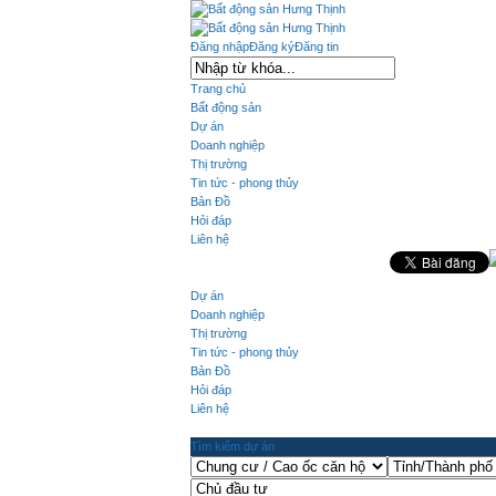
Đăng nhập
Đăng ký
Đăng tin
Trang chủ
Bất động sản
Dự án
Doanh nghiệp
Thị trường
Tin tức - phong thủy
Bản Đồ
Hỏi đáp
Liên hệ
Dự án
Doanh nghiệp
Thị trường
Tin tức - phong thủy
Bản Đồ
Hỏi đáp
Liên hệ
Tìm kiếm dự án