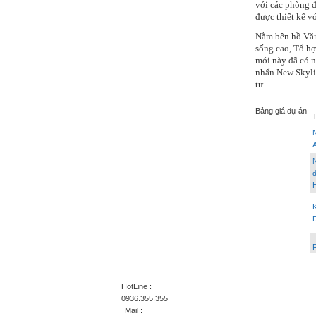
với các phòng đ
được thiết kế v
Nằm bên hồ Văn
sống cao, Tổ hợ
mới này đã có n
nhấn New Skyli
tư.
Bảng giá dự án
K
R
HotLine :
0936.355.355
Mail :