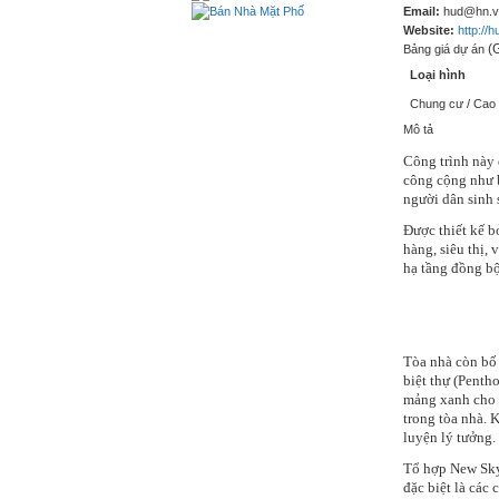
Email:
hud@hn.v
Website:
http://
(
Bảng giá dự án
Loại hình
Chung cư / Cao 
Mô tả
Công trình này 
công cộng như b
người dân sinh 
Được thiết kế b
hàng, siêu thị,
hạ tầng đồng bộ
Tòa nhà còn bố t
biệt thự (Penth
mảng xanh cho c
trong tòa nhà. 
luyện lý tưởng.
Tổ hợp New Skyl
đặc biệt là các 