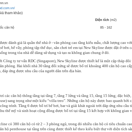
nn.vn
hud.com.vn/
Giá tham khảo)
Diện tích
(m2)
ốc căn hộ
85 - 162
được đánh giá là quần thể nhà ở - văn phòng cao tầng kiểu mẫu, chất lượng cao với 
ể bơi, bể vầy, phòng tập thể dục, sân chơi trẻ em tại New Skyline được đặt ở trên
sống trong tòa nhà dễ dàng sử dụng và tạo ra không gian chung ở đó.
ởi Công ty tư vấn RDC (Singapore), New Skyline được thiết kế là một cặp tháp đôi 
 văn phòng. Hai khối nhà 30 tầng đối xứng sẽ được bố trí khoảng 400 căn hộ cao cấp
, đáp ứng được nhu cầu của người dân trên địa bàn.
rí các căn hộ thông tầng tại tầng 7, tầng 7 lửng và tầng 15, tầng 15 lửng; đặc biệt
ouse) sang trọng như một kiểu “villa treo”. Những căn hộ này được bao quanh bởi c
ông trình. Tầng 6 được bố trí bể bơi, bar và giải khát ngoài trời đáp ứng nhu cầu ti
Khu thể mỹ và sinh hoạt cộng đồng được bố trí tại tầng 15 kết hợp với không gian v
ine có 380 căn hộ có từ 2 – 3 phòng ngủ, trong đó nhiều căn hộ có tiêu chuẩn cao 
căn hộ penthouse tại tầng trên cùng được thiết kế theo kiểu biệt thự với diện tích 