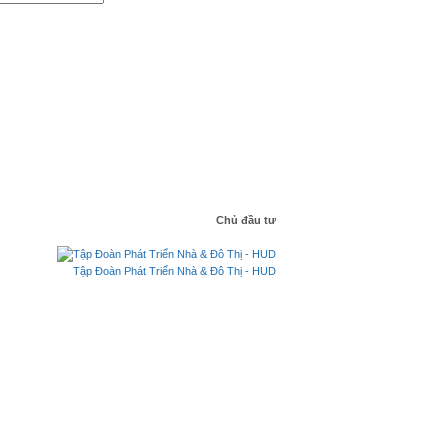
Chủ đầu tư
Tập Đoàn Phát Triển Nhà & Đô Thị - HUD
 Nhà & Đô Thị - HUD
Diện tích
Giá
Ngày đăng