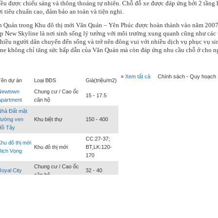
ều được chiếu sáng và thông thoáng tự nhiên. Chỗ đỗ xe được đáp ứng bởi 2 tầng h
ới tiêu chuẩn cao, đảm bảo an toàn và tiện nghi.
 Quán trong Khu đô thị mới Văn Quán – Yên Phúc được hoàn thành vào năm 2007 v
p New Skyline là nơi sinh sống lý tưởng với môi trường xung quanh cũng như các ti
hiều người dân chuyển đến sống và trở nên đông vui với nhiều dịch vụ phục vụ sinh
ne không chỉ tăng sức hấp dẫn của Văn Quán mà còn đáp ứng nhu cầu chỗ ở cho ng
»
Xem tất cả
Chính sách - Quy hoạch
Tên dự án
Loại BĐS
Giá
(triệu/m2)
Newtown
Chung cư / Cao ốc
15 - 17.5
Apartment
căn hộ
Nhà Đất mặt
đường ven
Khu biệt thự
150 - 400
Hồ Tây
CC:27-37;
hu đô thị mới
Khu đô thị mới
BT,LK:120-
Dịch Vọng
170
Chung cư / Cao ốc
oyal City
32 - 40
căn hộ
Times City
Khu tổ hợp
26 - 33
Candeo
Residence
Khách sạn, nhà nghỉ
2000-3700
Hanoi