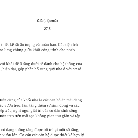
Giá
(triệu/m2)
27,5
thiết kế rất ấn tượng và hoàn hảo. Các tiện ích
 cao lưng chừng giữa khối công trình cho phép
với khối đế 6 tầng dưới sẽ dành cho hệ thống cửa
, hiện đại, góp phần bổ sung quỹ nhà ở với cơ sở
, trên cùng của khối nhà là các căn hộ áp mái dạng
ác vườn treo, làm tăng thêm sự sinh động và các
ếp xúc, nghỉ ngơi giải trí của cư dân sinh sống
ườn treo trên mái tạo không gian thư giãn và tập
có dạng thông tầng được bố trí tại một số tầng,
sân vườn lớn. Cơ cấu các căn hộ được thiết kế hợp lý