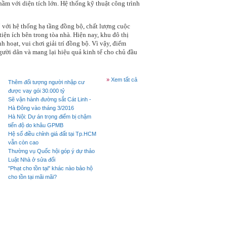
ầm với diện tích lớn. Hệ thống kỹ thuật công trình
ới hệ thống hạ tầng đồng bộ, chất lượng cuộc
ện ích bên trong tòa nhà. Hiện nay, khu đô thị
 hoạt, vui chơi giải trí đồng bộ. Vì vậy, điểm
ười dân và mang lại hiệu quả kinh tế cho chủ đầu
»
Xem tất cả
Thêm đối tượng người nhập cư
được vay gói 30.000 tỷ
Sẽ vận hành đường sắt Cát Linh -
Hà Đông vào tháng 3/2016
Hà Nội: Dự án trọng điểm bị chậm
tiến độ do khâu GPMB
Hệ số điều chỉnh giá đất tại Tp.HCM
vẫn còn cao
Thường vụ Quốc hội góp ý dự thảo
Luật Nhà ở sửa đổi
"Phạt cho tồn tại" khác nào bảo hộ
cho tồn tại mãi mãi?
Căn hộ dịch vụ cho thuê tiếp tục bị
cạnh tranh thị phần
Những quy định mới nhất về “sổ
đỏ”
Cho phép phân lô, bán nền: Lo